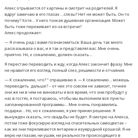
Алекс отрывается от картины и смотрит на родителей. Я
вдруг замечаю в его глазах …слезы? Нет не может быть. Он-то
почему? Хотя… У него тонкая душевная организация. Может
быть тоже переживает из-за встречи?
Алекс продолжает:
— Я очень рад с вами познакомиться. Ваша дочь так много
рассказывала о вас, и я так и представлял вас. Мне очень
приятно. Но, к сожалению, должен сказать…
Я перестаю переводить и жду, когда Алекс закончит фразу. Мне
не нравится его взгляд, полный слез, решимости и отчаяния.
— К сожалению, что? “ спрашиваю я. — К сожалению… можешь
переводить дальше? – от них это совсем не зависит, точнее
они же ни в чем не виноваты и все время, что они пробудут у
нас в гостях, я постараюсь, чтобы мы выполнили все пункты
запланированной программы… Мне очень понравились
подарки… Но, но к сожалению, я уже принял решение. Я
вынужден сказать, что свадьбы не будет. Я смотрю на Алекса,
потом тоже фокусирую взгляд на спасительных самоцветах –
как же они переливаются янтарем и изумрудной крошкой. Я не
верю ни глазам, ни ушам, ни реальности происходящего в