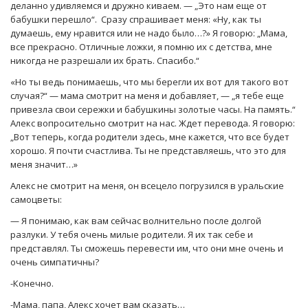
деланно удивляемся и дружно киваем. — „Это нам еще от
бабушки перешло“. Сразу спрашивает меня: «Ну, как ты
думаешь, ему нравится или не надо было…?» Я говорю: „Мама,
все прекрасно. Отличные ложки, я помню их с детства, мне
никогда не разрешали их брать. Спасибо.“
«Но ты ведь понимаешь, что мы берегли их вот для такого вот
случая?“ — мама смотрит на меня и добавляет, — „я тебе еще
привезла свои сережки и бабушкины золотые часы. На память.“
Алекс вопросительно смотрит на нас. Ждет перевода. Я говорю:
„Вот теперь, когда родители здесь, мне кажется, что все будет
хорошо. Я почти счастлива. Ты не представляешь, что это для
меня значит…»
Алекс не смотрит на меня, он всецело погрузился в уральские
самоцветы:
— Я понимаю, как вам сейчас волнительно после долгой
разлуки. У тебя очень милые родители. Я их так себе и
представлял. Ты сможешь перевести им, что они мне очень и
очень симпатичны?
-Конечно.
-Мама, папа, Алекс хочет вам сказать…