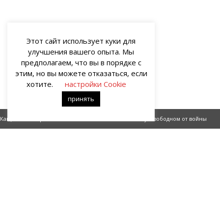
Этот сайт использует куки для
улучшения вашего опыта. Мы
предполагаем, что вы в порядке с
этим, но вы можете отказаться, если
хотите.
настройки Cookie
принять
Кащей Бессмертный, Рекс готов (часть 3)
В тылу, свободном от войны
О НАС
Портал о современных культуре и искусстве «гУрУ». Все права
защищены законом. Рукописи не рецензируются и не
возвращаются. Рецензирование рукописей возможно при
договорённости с руководством проекта.