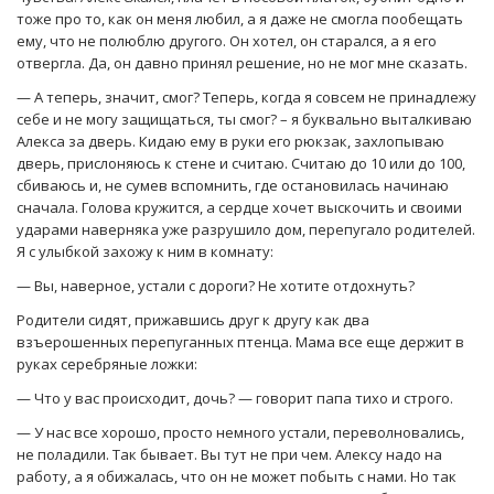
тоже про то, как он меня любил, а я даже не смогла пообещать
ему, что не полюблю другого. Он хотел, он старался, а я его
отвергла. Да, он давно принял решение, но не мог мне сказать.
— А теперь, значит, смог? Теперь, когда я совсем не принадлежу
себе и не могу защищаться, ты смог? – я буквально выталкиваю
Алекса за дверь. Кидаю ему в руки его рюкзак, захлопываю
дверь, прислоняюсь к стене и считаю. Считаю до 10 или до 100,
сбиваюсь и, не сумев вспомнить, где остановилась начинаю
сначала. Голова кружится, а сердце хочет выскочить и своими
ударами наверняка уже разрушило дом, перепугало родителей.
Я с улыбкой захожу к ним в комнату:
— Вы, наверное, устали с дороги? Не хотите отдохнуть?
Родители сидят, прижавшись друг к другу как два
взъерошенных перепуганных птенца. Мама все еще держит в
руках серебряные ложки:
— Что у вас происходит, дочь? — говорит папа тихо и строго.
— У нас все хорошо, просто немного устали, переволновались,
не поладили. Так бывает. Вы тут не при чем. Алексу надо на
работу, а я обижалась, что он не может побыть с нами. Но так