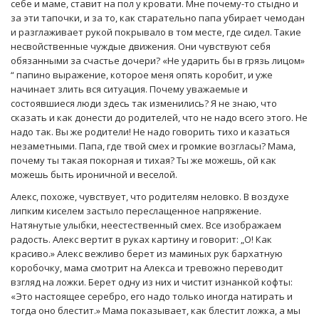
себе и маме, ставит на пол у кровати. Мне почему-то стыдно и
за эти тапочки, и за то, как старательно папа убирает чемодан
и разглаживает рукой покрывало в том месте, где сидел. Такие
несвойственные чуждые движения. Они чувствуют себя
обязанными за счастье дочери? «Не ударить бы в грязь лицом»
“ папино выражение, которое меня опять коробит, и уже
начинает злить вся ситуация. Почему уважаемые и
состоявшиеся люди здесь так изменились? Я не знаю, что
сказать и как донести до родителей, что не надо всего этого. Не
надо так. Вы же родители! Не надо говорить тихо и казаться
незаметными. Папа, где твой смех и громкие возгласы? Мама,
почему ты такая покорная и тихая? Ты же можешь, ой как
можешь быть ироничной и веселой.
Алекс, похоже, чувствует, что родителям неловко. В воздухе
липким киселем застыло переслащенное напряжение.
Натянутые улыбки, неестественный смех. Все изображаем
радость. Алекс вертит в руках картину и говорит: „О! Как
красиво.» Алекс вежливо берет из маминых рук бархатную
коробочку, мама смотрит на Алекса и тревожно переводит
взгляд на ложки. Берет одну из них и чистит изнанкой кофты:
«Это настоящее серебро, его надо только иногда натирать и
тогда оно блестит.» Мама показывает, как блестит ложка, а мы