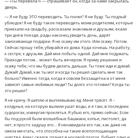
— «Ты перевела?» — спрашивает он, когда за нами закрылась
дверь.
— Я не буду ЭТО переводить. Ты понял? Я не буду. Ты подлый
ублюдок! Я не буду такое переводить моим родителям, которые
приехали на свадьбу, рассказали знакомым и друзьям, ехали
три дня в поезде, рады наконец увидеть дочь, дарят
заискивающе подарки. Я не скажу им этого. Или скажу. Потом.
Сейчас прошу тебя, убирайся из дома. Куда хочешь. На работу,
к сестре, к друзьям. Дай мне побыть одной. Дай мне подумать.
Приходи потом… может быть вечером. Я приму решение и
скажу тебе, что мы будем делать дальше. Ты тоже иди и думай.
Думай! Думай, как ты мог и когда ты решил сделать мне так
больно? Именно тогда, когда я совсем беззащитна и от меня
зависят самые любимые люди? Ты долго это готовил? Когда ты
это решил?
Я не кричу. Я шиплю и выплевываю яд. Меня трясет. Я –
колдунья, на которую вылили ушат воды, и я таю, в последних
судорогах, извергая проклятья. Я убью его, прямо сейчас. Если
бы под рукой были волшебные башмаки, копье, пистолет, да
нет, я просто задушу его… Я ненавидела его так, как даже не
смела мечтать, что способна на такие всепоглощающие
чувства. Алекс сжался, плачет в носовой платок, бубнит одно и