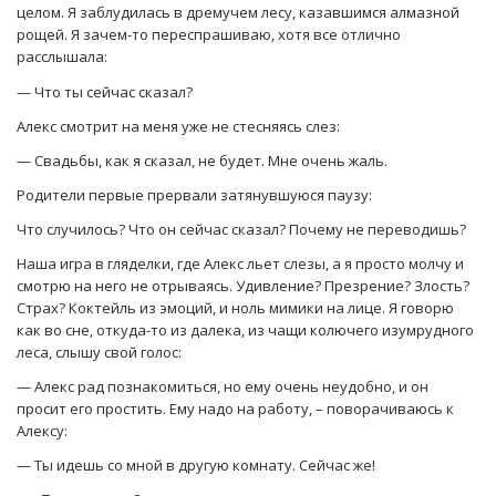
целом. Я заблудилась в дремучем лесу, казавшимся алмазной
рощей. Я зачем-то переспрашиваю, хотя все отлично
расслышала:
— Что ты сейчас сказал?
Алекс смотрит на меня уже не стесняясь слез:
— Свадьбы, как я сказал, не будет. Мне очень жаль.
Родители первые прервали затянувшуюся паузу:
Что случилось? Что он сейчас сказал? Почему не переводишь?
Наша игра в гляделки, где Алекс льет слезы, а я просто молчу и
смотрю на него не отрываясь. Удивление? Презрение? Злость?
Страх? Коктейль из эмоций, и ноль мимики на лице. Я говорю
как во сне, откуда-то из далека, из чащи колючего изумрудного
леса, слышу свой голос:
— Алекс рад познакомиться, но ему очень неудобно, и он
просит его простить. Ему надо на работу, – поворачиваюсь к
Алексу:
— Ты идешь со мной в другую комнату. Сейчас же!