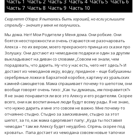
Часть 1
Часть 2
Часть 3
Часть 4
Часть 5
Часть 6
Часть 7
Часть 8
Часть 9
Часть 10
Скарлетт О‘Хара: Я пыталась быть хорошей, но если услышите
стрельбу – значит у меня не получилось.
Мы дома. Нет! Мои Родители у Меня дома. Они робкие. Они
боятся неосторожности и очень стараются не разочаровать
Алекса – по их версии, моего прекрасного принца из сказки про
Золушку. Они достают из чемоданов подарки и один за другим
выкладывают на диван со словами „Cовсем не знали, чем
порадовать, что дарить. Ну что у нас есть, чего нет здесь?» И
достают из чемоданов икру, водку, приданое – еще бабушкины
серебряные ложки в бархатной коробке, картину из уральских
камней-самоцветов. Мама спрашивает почему-то шепотом, они
вообще говорят очень тихо: „Как ты думаешь, им понравится?»
Я не знаю понравится ли все это Алексу и его родителям. Скорее
всего, они как воспитанные люди будут всему рады. Я не знаю,
что нужно дарить и мне это совсем не важно. Мне почему-то
отчаянно стыдно. Стыдно за заискивание, стыдно за этот
шепот, за то, как мама одергивает папу: „Куда ты поставил
чемодан “ там же Алексу будет неудобно. Спрячь скорее под
кровать». Папа достает из чемодана совсем новые тапочки