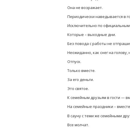
Она не возражает.
Периодически наведывается в го
Исключительно по официальным
Которые – выходные дни.
Без повода с работы не отпраши
Неожиданно, как снег на голову, 
Отпуск.
Только вместе.
За его деньги.
Это святое.
К семейным друзьям в гости — вм
На семейные праздники – вместе
В сауну с теми же семейными дру
Все молчат.