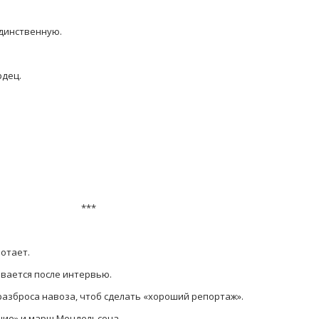
динственную.
рдец.
***
отает.
вается после интервью.
разброса навоза, чтоб сделать «хороший репортаж».
цие» и марш Мендельсона.