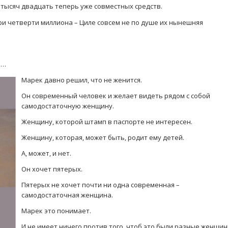
тысяч двадцать теперь уже совместных средств.
ри четверти миллиона – Циле совсем не по душе их нынешняя
й…
Марек давно решил, что не женится.
Он современный человек и желает видеть рядом с собой
самодостаточную женщину.
Женщину, которой штамп в паспорте не интересен.
Женщину, которая, может быть, родит ему детей.
А, может, и нет.
Он хочет пятерых.
Пятерых не хочет почти ни одна современная –
самодостаточная женщина.
Марек это понимает.
И не имеет ничего против того, чтоб это были разные женщин