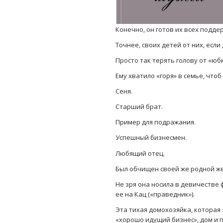
Конечно, он готов их всех подде
Точнее, своих детей от них, есл
Просто так терять голову от «юб
Ему хватило «горя» в семье, что
Сеня.
Старший брат.
Пример для подражания.
Успешный бизнесмен.
Любящий отец.
Был обчищен своей же родной же
Не зря она носила в девичестве 
ее на Кац («праведник»).
Эта тихая домохозяйка, которая
«хорошо идущий бизнес», дом и 