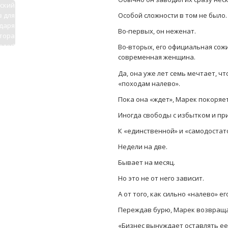
ский
 для
Особой сложности в том не было.
ударя
Во-первых, он неженат.
тора
олог)
Во-вторых, его официальная сож
современная женщина.
Да, она уже лет семь мечтает, чт
«походам налево».
Пока она «ждет», Марек покоряе
Иногда свободы с избытком и пр
К «единственной» и «самодостат
Недели на две.
Бывает на месяц.
Но это не от него зависит.
А от того, как сильно «налево» е
Переждав бурю, Марек возвраща
«Бизнес вынуждает оставлять ее 