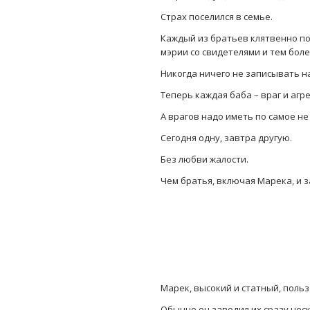
Страх поселился в семье.
Каждый из братьев клятвенно по
мэрии со свидетелями и тем бол
Никогда ничего не записывать на
Теперь каждая баба – враг и агре
А врагов надо иметь по самое не
Сегодня одну, завтра другую.
Без любви жалости.
Чем братья, включая Марека, и з
Марек, высокий и статный, поль
Обычно он заводил их сразу нес