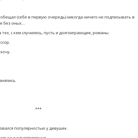
обещал (себе в первую очередь) никогда ничего не подписывать в
ее без оных…
 тех, с кем случились, пусть и долгоиграющие, романы.
ссор.
 хочу.
анялись.
***
зовался популярностью у девушек.
колько и одновременно.