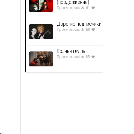
(продолжение)
Просмотров:
61
Дорогие подписчики
Просмотров:
68
Волчья глушь
Просмотров:
85
ы.