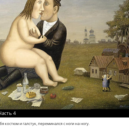
Часть 4
я костюм и галстук, переминался с ноги на ногу.