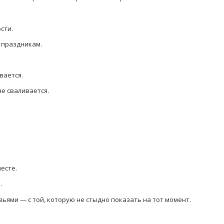
сти.
 праздникам.
вается.
не сваливается.
есте.
.
зьями — с той, которую не стыдно показать на тот момент.