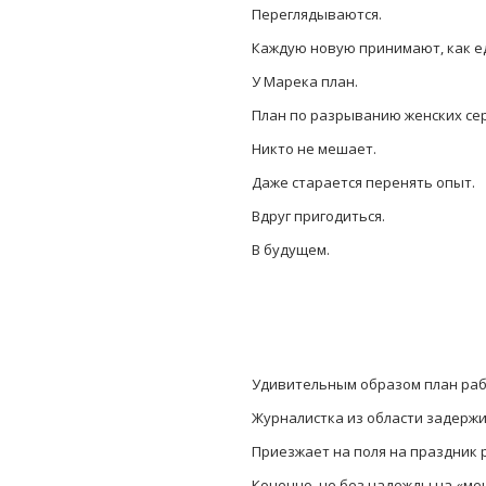
Переглядываются.
Каждую новую принимают, как е
У Марека план.
План по разрыванию женских се
Никто не мешает.
Даже старается перенять опыт.
Вдруг пригодиться.
В будущем.
Удивительным образом план раб
Журналистка из области задержи
Приезжает на поля на праздник 
Конечно, не без надежды на «ме