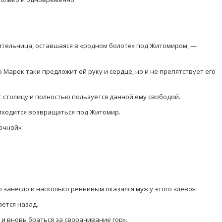
ительница, оставшаяся в «родном болоте» под Житомиром, —
о Марек таки предложит ей руку и сердце, но и не препятствует его
т столицу и полностью пользуется данной ему свободой.
иходится возвращаться под Житомир.
очной».
го занесло и насколько ревнивым оказался муж у этого «лево».
ется назад.
и вновь браться за сворачивание гор».