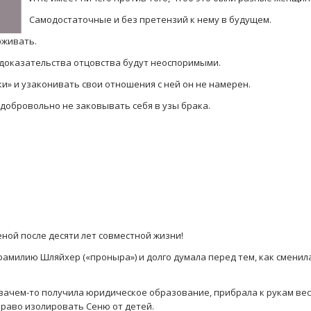
Самодостаточные и без претензий к нему в будущем.
рживать.
и доказательства отцовства будут неоспоримыми.
ки» и узаконивать свои отношения с ней он не намерен.
б добровольно не заковывать себя в узы брака.
ной после десяти лет совместной жизни!
фамилию Шляйхер («проныра») и долго думала перед тем, как сменил
 зачем-то получила юридическое образование, прибрала к рукам ве
право изолировать Сеню от детей.