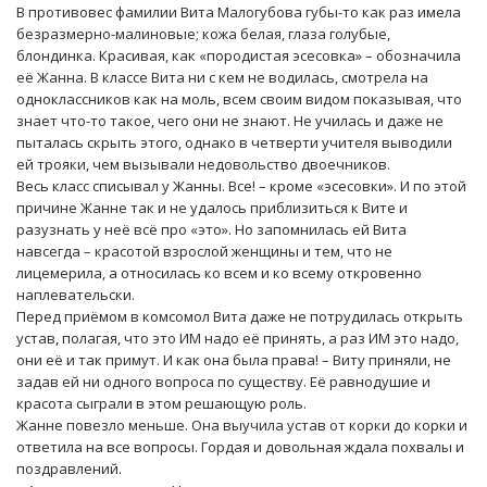
В противовес фамилии Вита Малогубова губы-то как раз имела
безразмерно-малиновые; кожа белая, глаза голубые,
блондинка. Красивая, как «породистая эсесовка» – обозначила
её Жанна. В классе Вита ни с кем не водилась, смотрела на
одноклассников как на моль, всем своим видом показывая, что
знает что-то такое, чего они не знают. Не училась и даже не
пыталась скрыть этого, однако в четверти учителя выводили
ей трояки, чем вызывали недовольство двоечников.
Весь класс списывал у Жанны. Все! – кроме «эсесовки». И по этой
причине Жанне так и не удалось приблизиться к Вите и
разузнать у неё всё про «это». Но запомнилась ей Вита
навсегда – красотой взрослой женщины и тем, что не
лицемерила, а относилась ко всем и ко всему откровенно
наплевательски.
Перед приёмом в комсомол Вита даже не потрудилась открыть
устав, полагая, что это ИМ надо её принять, а раз ИМ это надо,
они её и так примут. И как она была права! – Виту приняли, не
задав ей ни одного вопроса по существу. Её равнодушие и
красота сыграли в этом решающую роль.
Жанне повезло меньше. Она выучила устав от корки до корки и
ответила на все вопросы. Гордая и довольная ждала похвалы и
поздравлений.