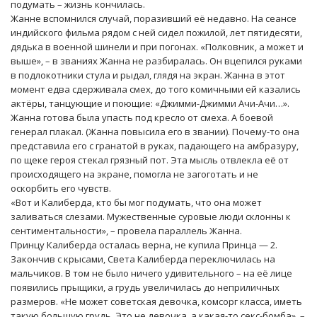
подумать – жизнь кончилась.
Жанне вспомнился случай, поразивший её недавно. На сеансе
индийского фильма рядом с ней сидел пожилой, лет пятидесяти,
дядька в военной шинели и при погонах. «Полковник, а может и
выше», – в званиях Жанна не разбиралась. Он вцепился руками
в подлокотники стула и рыдал, глядя на экран. Жанна в этот
момент едва сдерживала смех, до того комичными ей казались
актёры, танцующие и поющие: «Джимми-Джимми Ачи-Ачи…».
Жанна готова была упасть под кресло от смеха. А боевой
генерал плакал. (Жанна повысила его в звании). Почему-то она
представила его с гранатой в руках, падающего на амбразуру,
по щеке героя стекал грязный пот. Эта мысль отвлекла её от
происходящего на экране, помогла не загоготать и не
оскорбить его чувств.
«Вот и Калиберда, кто бы мог подумать, что она может
заливаться слезами. Мужественные суровые люди склонны к
сентиментальности», – провела параллель Жанна.
Принцу Калиберда осталась верна, не купила Принца — 2.
Закончив с крысами, Света Калиберда переключилась на
мальчиков. В том не было ничего удивительного – на её лице
появились прыщики, а грудь увеличилась до неприличных
размеров. «Не может советская девочка, комсорг класса, иметь
такую большую грудь. Это не девочка, а какая-то секс-бомба», –