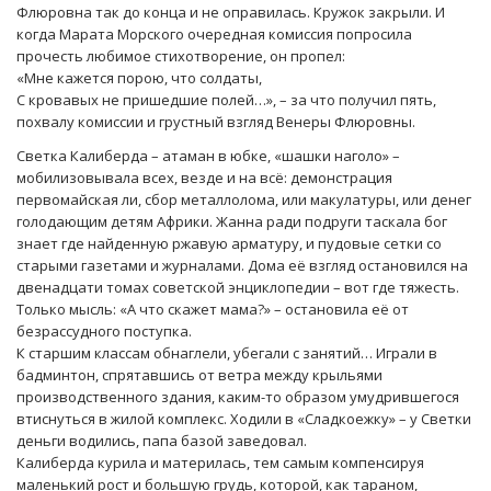
Флюровна так до конца и не оправилась. Кружок закрыли. И
когда Марата Морского очередная комиссия попросила
прочесть любимое стихотворение, он пропел:
«Мне кажется порою, что солдаты,
С кровавых не пришедшие полей…», – за что получил пять,
похвалу комиссии и грустный взгляд Венеры Флюровны.
Светка Калиберда – атаман в юбке, «шашки наголо» –
мобилизовывала всех, везде и на всё: демонстрация
первомайская ли, сбор металлолома, или макулатуры, или денег
голодающим детям Африки. Жанна ради подруги таскала бог
знает где найденную ржавую арматуру, и пудовые сетки со
старыми газетами и журналами. Дома её взгляд остановился на
двенадцати томах советской энциклопедии – вот где тяжесть.
Только мысль: «А что скажет мама?» – остановила её от
безрассудного поступка.
К старшим классам обнаглели, убегали с занятий… Играли в
бадминтон, спрятавшись от ветра между крыльями
производственного здания, каким-то образом умудрившегося
втиснуться в жилой комплекс. Ходили в «Сладкоежку» – у Светки
деньги водились, папа базой заведовал.
Калиберда курила и материлась, тем самым компенсируя
маленький рост и большую грудь, которой, как тараном,