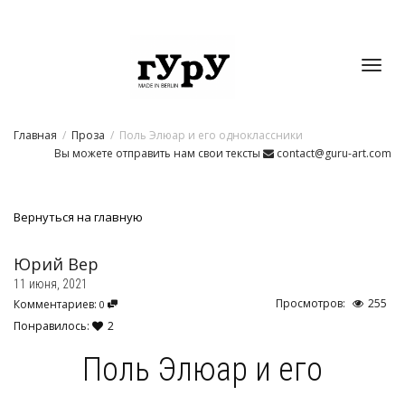
Toggl
Главная
Проза
Поль Элюар и его одноклассники
navig
Вы можете отправить нам свои тексты
contact@guru-art.com
Вернуться на главную
Юрий Вер
11 июня, 2021
Просмотров:
255
Комментариев:
0
Понравилось:
2
Поль Элюар и его