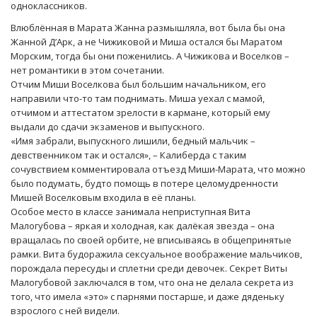
одноклассников.
Влюблённая в Марата Жанна размышляла, вот была бы она
Жанной Д’Арк, а не Чижиковой и Миша остался бы Маратом
Морским, тогда бы они поженились. А Чижикова и Воселков –
нет романтики в этом сочетании.
Отчим Миши Воселкова был большим начальником, его
направили что-то там поднимать. Миша уехал с мамой,
отчимом и аттестатом зрелости в кармане, который ему
выдали до сдачи экзаменов и выпускного.
«Имя забрали, выпускного лишили, бедный мальчик –
девственником так и остался», – Калиберда с таким
сочувствием комментировала отъезд Миши-Марата, что можно
было подумать, будто помощь в потере целомудренности
Мишей Воселковым входила в её планы.
Особое место в классе занимала неприступная Вита
Малогубова – яркая и холодная, как далёкая звезда – она
вращалась по своей орбите, не вписываясь в общепринятые
рамки. Вита будоражила сексуальное воображение мальчиков,
порождала пересуды и сплетни среди девочек. Секрет Виты
Малогубовой заключался в том, что она не делала секрета из
того, что имела «это» с парнями постарше, и даже дяденьку
взрослого с ней видели.