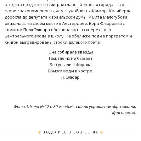
а то, что позднее он выиграл главный «кросс» города – это
скорее закономерность, чем случайность. Комсорг Калиберда
доросла до депутата Израильской думы. И Вита Малогубова
оказалась на своём месте в Амстердаме. Вера Флюровна с
томиком Поля Элюара обосновалась в сквере около
центрального входа в школу. На обелиске под её портретом и
книгой выгравированы строки далёкого поэта:
Она собирала звёзды
Там, где их не бывает
Без устали собирала
Брызги воды в костре.
П. Элюар
Фото: Школа № 12 в 80-е годы/ с сайта управление образования
Красноярска
ПОДЕЛИСЬ В СОЦ СЕТЯХ