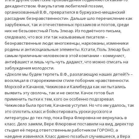
декадентством. Факультатив любителей поэзии,
организованный В.Ф., превратился в буржуазно-мещанский
рассадник безнравственности». Дальше шло перечисление как
зарубежных, так и отечественных прозаиков и поэтов, среди
них не безызвестный Поль Элюар. Из подмётного письма,
следовало, что все эти так называемые писатели –
безнравственные люди: многоженцы, наркоманы, изменники
родины и антисоциальные элементы. Кстати, Поль Элюар был
самым приличным человеком в этой компании – коммунист,
антифашист и лишь чуть-чуть дадаист, что можно списать на
заблуждения молодости.
«Доколе мы будем терпеть В.Ф., разлагающую наших детей!?» –
восклицал в старорежимном стиле поборник нравственности.
Морской и Качанов, Чижикова и Калиберда как ни пытались
выявить эту сволочь, так и не смогли. Качок готов был
применить пытки к тем, кого он особенно подозревал.
Чижикова была против, Качанов уступил. Но что им удалось, так
это сплотить класс и бойкотировать уроки русского и
литературы до тех пор, пока Вера Флюровна не вернулась в
класс. Дело замяли, Вере Флюровне поставили на вид, директор
стыдил её перед ответственным работником ГОРОНО, а
наедине извинялся. Класс давно позабыл случившееся, а Вера