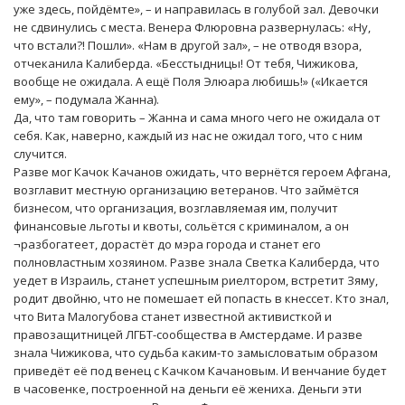
уже здесь, пойдёмте», – и направилась в голубой зал. Девочки
не сдвинулись с места. Венера Флюровна развернулась: «Ну,
что встали?! Пошли». «Нам в другой зал», – не отводя взора,
отчеканила Калиберда. «Бесстыдницы! От тебя, Чижикова,
вообще не ожидала. А ещё Поля Элюара любишь!» («Икается
ему», – подумала Жанна).
Да, что там говорить – Жанна и сама много чего не ожидала от
себя. Как, наверно, каждый из нас не ожидал того, что с ним
случится.
Разве мог Качок Качанов ожидать, что вернётся героем Афгана,
возглавит местную организацию ветеранов. Что займётся
бизнесом, что организация, возглавляемая им, получит
финансовые льготы и квоты, сольётся с криминалом, а он
¬разбогатеет, дорастёт до мэра города и станет его
полновластным хозяином. Разве знала Светка Калиберда, что
уедет в Израиль, станет успешным риелтором, встретит Зяму,
родит двойню, что не помешает ей попасть в кнессет. Кто знал,
что Вита Малогубова станет известной активисткой и
правозащитницей ЛГБТ-сообщества в Амстердаме. И разве
знала Чижикова, что судьба каким-то замысловатым образом
приведёт её под венец с Качком Качановым. И венчание будет
в часовенке, построенной на деньги её жениха. Деньги эти