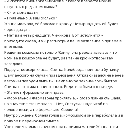
– А скажите пионерка Чижикова, с какого возраста можно
вступать в ряды комсомола?
– С четырнадцати.
– Правильно. А вам сколько?
Жанна молчала, её бросило в краску. Четырнадцать ей будет
через два дня.
– Нет вам четырнадцати, Чижикова. Вот исполнится –
приходите снова, и мы рассмотрим ваше заявление о приёме в
комсомол.
Решение комиссии потрясло Жанну; она ревела, клялась, что
ноги её в комсомоле не будет, раз такие крючкотворы там
заседают.
Подруга, комсорг класса, Светка Калиберда припасла бутылку
шампанского на случай празднования. Отказ оказался не менее
весомым поводом выпить. Шампанское закончилось быстро.
Светка выкатила папин коньяк. Родители были в отъезде.
– Жаннет, формально они правы.
– Формально?! Фармазоны проклятые, – слово Жанна слышала,
но значение его не знала, – Нет, Светусик, надо чтоб по-
человечески, а не формально. Сволочи!
Наутро у Жанны болела голова, комсомолом она переболела и в
прямом и переносном смысле.
Уже перед самым выпуском под нажимом матери Жанна таки