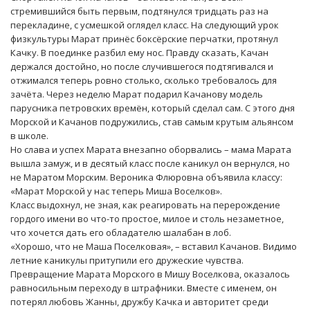
стремившийся быть первым, подтянулся тридцать раз на
перекладине, с усмешкой оглядел класс. На следующий урок
физкультуры Марат принёс боксёрские перчатки, протянул
Качку. В поединке разбил ему нос. Правду сказать, Качан
держался достойно, но после случившегося подтягивался и
отжимался теперь ровно столько, сколько требовалось для
зачёта. Через неделю Марат подарил Качанову модель
парусника петровских времён, который сделал сам. С этого дня
Морской и Качанов подружились, став самым крутым альянсом
в школе.
Но слава и успех Марата внезапно оборвались – мама Марата
вышла замуж, и в десятый класс после каникул он вернулся, но
не Маратом Морским. Вероника Флюровна объявила классу:
«Марат Морской у нас теперь Миша Воселков».
Класс выдохнул, не зная, как реагировать на перерождение
гордого имени во что-то простое, милое и столь незаметное,
что хочется дать его обладателю шалабан в лоб.
«Хорошо, что не Маша Поселковая», – вставил Качанов. Видимо
летние каникулы притупили его дружеские чувства.
Превращение Марата Морского в Мишу Воселкова, оказалось
равносильным переходу в штрафники. Вместе с именем, он
потерял любовь Жанны, дружбу Качка и авторитет среди