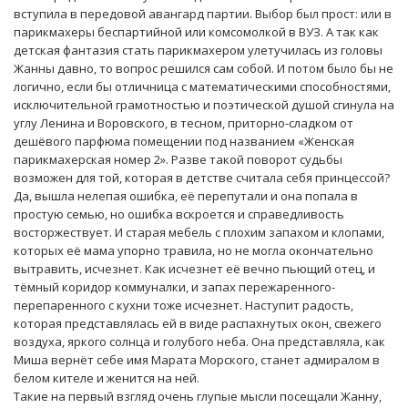
вступила в передовой авангард партии. Выбор был прост: или в
парикмахеры беспартийной или комсомолкой в ВУЗ. А так как
детская фантазия стать парикмахером улетучилась из головы
Жанны давно, то вопрос решился сам собой. И потом было бы не
логично, если бы отличница с математическими способностями,
исключительной грамотностью и поэтической душой сгинула на
углу Ленина и Воровского, в тесном, приторно-сладком от
дешёвого парфюма помещении под названием «Женская
парикмахерская номер 2». Разве такой поворот судьбы
возможен для той, которая в детстве считала себя принцессой?
Да, вышла нелепая ошибка, её перепутали и она попала в
простую семью, но ошибка вскроется и справедливость
восторжествует. И старая мебель с плохим запахом и клопами,
которых её мама упорно травила, но не могла окончательно
вытравить, исчезнет. Как исчезнет её вечно пьющий отец, и
тёмный коридор коммуналки, и запах пережаренного-
перепаренного с кухни тоже исчезнет. Наступит радость,
которая представлялась ей в виде распахнутых окон, свежего
воздуха, яркого солнца и голубого неба. Она представляла, как
Миша вернёт себе имя Марата Морского, станет адмиралом в
белом кителе и женится на ней.
Такие на первый взгляд очень глупые мысли посещали Жанну,