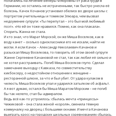
полагались на лечение Венеры Флюровны от рака груди в
Германии, но остались не истраченными, так быстро унесла её
болезнь. Качок Кочанов установил обелиск во дворе школы с
портретом учительницы и томиком Элюара, чем вызвал
недоумение супруги: «Ты перепутал – это был мой любимый
поэт». «Но ей он тоже нравился. Помню, как она плакала».
Спорить Жанна не стала.
И кто знал, что Марат Морской, он же Миша Воселков, как в
воду канет – сколько одноклассники его не искали, найти не
могли. А если Качок – Александр Николаевич Качанов и
разыскал Мишу Воселкова, то говорить об этом своей супруге
Жанне Сергеевне Качановой не стал, так как любил её сильно и
не хотел расстраивать. Погиб Миша Воселков глупо. Сделал
замечание выходцу с Кавказа, по совместительству
кикбоксеру, о недостойном отношении к женщине –
ресторанной шлюхе, за что и был убит. От удара кулаком в
челюсть Миша Воселков упал и ударился затылком об асфальт.
А я вот думаю, остался бы Миша Маратом Морским – не погиб
бы так нелепо, стал бы адмиралом.
Ведь всё как-то устроилось: сбылась мечта «принцессы»
Чижиковой – она стала женой «короля», сменила тёмную
коммуналку на дворец с большими окнами. И мечта Качанова
выиграть кросс на городских школьных соревнованиях сбылась,