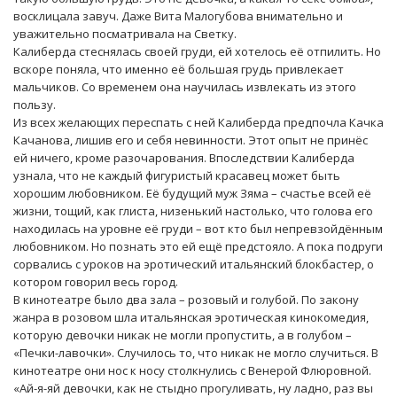
восклицала завуч. Даже Вита Малогубова внимательно и
уважительно посматривала на Светку.
Калиберда стеснялась своей груди, ей хотелось её отпилить. Но
вскоре поняла, что именно её большая грудь привлекает
мальчиков. Со временем она научилась извлекать из этого
пользу.
Из всех желающих переспать с ней Калиберда предпочла Качка
Качанова, лишив его и себя невинности. Этот опыт не принёс
ей ничего, кроме разочарования. Впоследствии Калиберда
узнала, что не каждый фигуристый красавец может быть
хорошим любовником. Её будущий муж Зяма – счастье всей её
жизни, тощий, как глиста, низенький настолько, что голова его
находилась на уровне её груди – вот кто был непревзойдённым
любовником. Но познать это ей ещё предстояло. А пока подруги
сорвались с уроков на эротический итальянский блокбастер, о
котором говорил весь город.
В кинотеатре было два зала – розовый и голубой. По закону
жанра в розовом шла итальянская эротическая кинокомедия,
которую девочки никак не могли пропустить, а в голубом –
«Печки-лавочки». Случилось то, что никак не могло случиться. В
кинотеатре они нос к носу столкнулись с Венерой Флюровной.
«Ай-я-яй девочки, как не стыдно прогуливать, ну ладно, раз вы