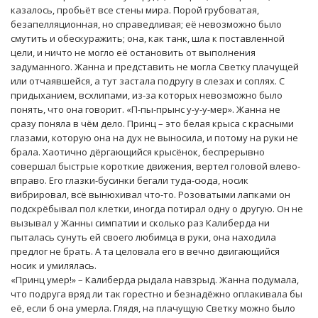
казалось, пробьёт все стены мира. Порой грубоватая,
безапелляционная, но справедливая; её невозможно было
смутить и обескуражить; она, как танк, шла к поставленной
цели, и ничто не могло её остановить от выполнения
задуманного. Жанна и представить не могла Светку плачущей
или отчаявшейся, а тут застала подругу в слезах и соплях. С
придыханием, всхлипами, из-за которых невозможно было
понять, что она говорит. «П-пы-прынс у-у-у-мер». Жанна не
сразу поняла в чём дело. Принц – это белая крыса с красными
глазами, которую она на дух не выносила, и потому на руки не
брала. Хаотично дёргающийся крысёнок, беспрерывно
совершал быстрые короткие движения, вертел головой влево-
вправо. Его глазки-бусинки бегали туда-сюда, носик
вибрировал, всё вынюхивал что-то. Розоватыми лапками он
подскрёбывал пол клетки, иногда потирал одну о другую. Он не
вызывал у Жанны симпатии и сколько раз Калиберда ни
пыталась сунуть ей своего любимца в руки, она находила
предлог не брать. А та целовала его в вечно двигающийся
носик и умилялась.
«Принц умер!» – Калиберда рыдала навзрыд. Жанна подумала,
что подруга вряд ли так горестно и безнадёжно оплакивала бы
её, если б она умерла. Глядя, на плачущую Светку можно было