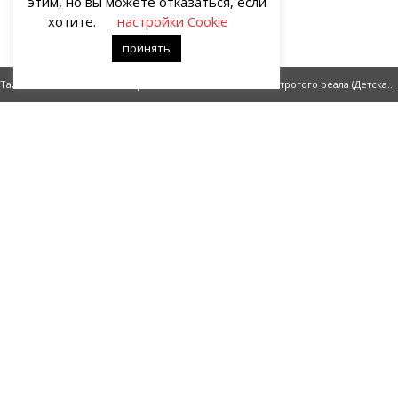
этим, но вы можете отказаться, если
хотите.
настройки Cookie
принять
Та, что хочет стать мною. Приговор (отрывок)
Рассказ строгого реала (Детская версия)
О НАС
Портал о современных культуре и искусстве «гУрУ». Все права
защищены законом. Рукописи не рецензируются и не
возвращаются. Рецензирование рукописей возможно при
договорённости с руководством проекта.
Все права на статьи и публикации, иллюстрации, материалы
иного рода и художественное оформление сайта принадлежат
редакции портала «гУрУ». Ответственность за содержание
материалов несут авторы – блогеры.
Ответственность за содержание рекламы несёт
рекламодатель. Портал «гУрУ» не поддерживает дискуссии на
политические темы, высказывания, разжигающие