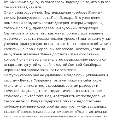
от них щемило душу, но появлялась надежда на то, что она всё-
таки не такая, как все.
Она и была особенной. Подтверждение – любовь Жанны к
стихам французского поэта Поля Элюара. Это увлечение
помогло ей заслужить кредит доверия Венеры Флюровны,
татарке по отцу, преподававшей русский и литературу.
Случилось это после того, как Жана прочла стихотворение
любимого поэта на показательном уроке. «Видите, какие у нас
ученики, французскую поэзию знают!» – с гордостью объявила
комиссии Венера Флюровна и заплакала. Поэтому, когда на
выпускном экзамене Жанне достался «плач Ярославны»,
который она наизусть не знала, но с выражением прочла со
шпаргалки, сунутой лучшей подругой Светкой Калиберда,
Вероника Флюровна закрыла на это глаза.
Поступку своему она не удивилась. Всегда принципиальная и
строгая – Венера Флюровна так и не пришла в себя после
«телеги» анонима и последовавших за этим разборок и
комиссий. За двадцать лет педагогического стажа разное
случалось, но чтоб так!? Раз, и отстранить от преподавания –
такого не было. Кляуза содержала сигнал о недостаточно
глубоком изучении советской литературы. ««Как закалялась
сталь», «Повесть о настоящем человеке», «Поднятая целина» –
эти и другие советские произведения подменяются каким-то