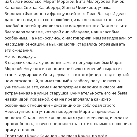
их было несколько: Марат Морской, Вита Малогубова, Качок
Качанов, Светка Калиберда, Жанна Чижикова, училка –
Вероника Флюровна и французский поэт Поль Элюар. И дело
даже не в том, кто в кого влюблен, и какое количество этих
влюблённостей приходилось на каждого из них. Важно то, что
благодаря харизме, которой они обладали, наш класс был
особенным. На нас косились, о нас говорили, нам завидовали, от
нас ждали сенсаций, и мы, как могли, старались оправдывать
эти ожидания.
Но по порядку…
В старших классах у девочек самым популярным был Марат
Морской. Ни у кого из девочек не было сомнений: вырастет –
станет адмиралом. Он и держался-то как офицер – подтянутый,
немногословный, внимательный к слабому полу, не важно –
учительница это, самая непопулярная девочка в классе или
встреченная на улице старушка. Внимательность его не была
навязчивой, показной, она не предполагала каких-то
особенных отношений – дистанцию он соблюдал строго.
Недоступность и учтивое поведение Марата привлекали
девочек. С парнями же он держался сухо, молчаливо, и если не
враждебность, то дух соперничества в этих взаимоотношениях
присутствовал.
Спортсмен Качок Качанов – за глаза Качан, во всём