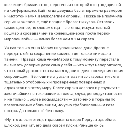
коллекция бриллиантов, перстень из которой отец подарил ей
на конфирмацию. Ещё тогда девушка была поражена размером
и чистотой камня, великолепием оправы… Позже она получила
серьги и ожерелье, ещё позднее браслет и кулон. Осталось
самое ценное, по словам отца — легенда, искусительный
кошмар и кровавая мечта коллекционеров после первой
мировой войны — алмаз более чем в 134 карата.
Уж как только Анна-Мария ни упрашивала дона Драгоне
передать ей на сохранение камень, где только ни искала
тайник… Правда, сама Анна-Мария к тому моменту перестала
вызывать доверие даже сама у себя — что ж тут невероятного,
что старый дракон отказывался одарить дочь последним своим
сокровищем… Её люди не спускали глаз ни со старика, ни с его
тщательно отобранных и проверенных поверенных и
адвокатов по всему миру. Более сорока человек в результате
жесточайших пыток лишились голоса, слуха, репродуктивности
и не только… Более восьмидесяти — заточено в тюрьмы по
всевозможным обвинениям, искусно сфабрикованным коза
ностра. Да только всё без толку.
«Ну что ж, если отец отправился на озеро Пергуза вдвоём со
шлюхой, значит, его дела совсем плохи. Раньше он бы