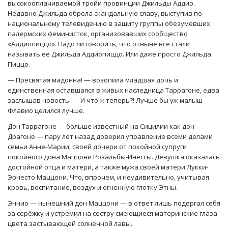
высокооплачиваемой тройи провинции Джильды Аддио.
Недавно Джильда обрела скандальную славу, выступив по
национальному телевидению в защиту группы обезумевших
палермских феминисток, организовавших сообщество
«Аддиопиццо». Надо ли говорить, что отныне все стали
называть её Джильда Аддиопиццо. Или даже просто Джильда
Пиццо.
— Пресвятая мадонна! — возопила младшая дочь и
единственная оставшаяся в живых наследница Таррагоне, едва
заслышав новость. — И что ж теперь?! Лучше бы уж малыш
Флавио целился лучше.
Дон Таррагоне — больше известный на Сицилии как дон
Драгоне — пару лет назад доверил управление всеми делами
семьи Анне-Марии, своей дочери от покойной супруги
покойного дона Маццони Розальбы-Инессы. Девушка оказалась
достойной отца и матери, а также мужа своей матери Лукки-
Эрнесто Маццони. Что, впрочем, и неудивительно, учитывая
кровь, воспитание, воздух и огненную глотку Этны.
Эннио — нынешний дон Маццони — в ответ лишь подёргал себя
за серёжку и устремил на сестру смеющиеся материнские глаза
цвета застывающей солнечной лавы.