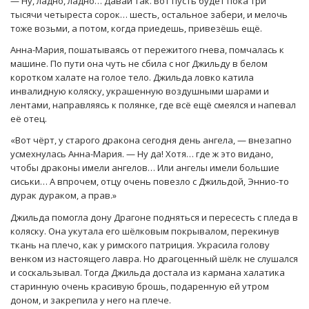
— Ну, ладно, ладно… Давай так. Вот пусть будет пока три
тысячи четыреста сорок… шесть, остальное забери, и мелочь
тоже возьми, а потом, когда приедешь, привезёшь ещё.
Анна-Мария, пошатываясь от пережитого гнева, помчалась к
машине. По пути она чуть не сбила с ног Джильду в белом
коротком халате на голое тело. Джильда ловко катила
инвалидную коляску, украшенную воздушными шарами и
лентами, направляясь к полянке, где всё ещё смеялся и напевал
её отец.
«Вот чёрт, у старого дракона сегодня день ангела, — внезапно
усмехнулась Анна-Мария. — Ну да! Хотя… где ж это видано,
чтобы драконы имели ангелов… Или ангелы имели большие
сиськи… А впрочем, отцу очень повезло с Джильдой, Эннио-то
дурак дураком, а прав.»
Джильда помогла дону Драгоне подняться и пересесть с пледа в
коляску. Она укутала его шёлковым покрывалом, перекинув
ткань на плечо, как у римского патриция. Украсила голову
венком из настоящего лавра. Но драгоценный шёлк не слушался
и соскальзывал. Тогда Джильда достала из кармана халатика
старинную очень красивую брошь, подаренную ей утром
доном, и закрепила у него на плече.