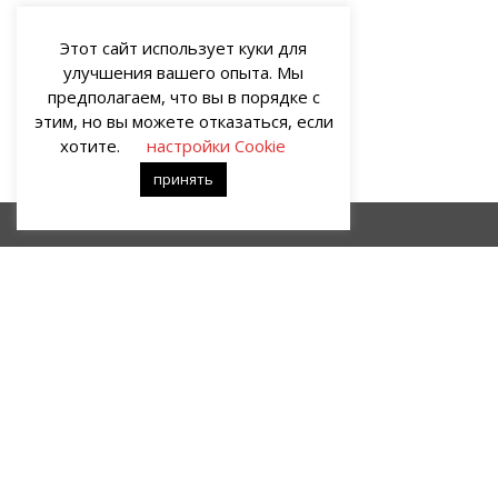
Этот сайт использует куки для
улучшения вашего опыта. Мы
предполагаем, что вы в порядке с
этим, но вы можете отказаться, если
хотите.
настройки Cookie
принять
Коньяк Наполеона
Лавина
О НАС
Портал о современных культуре и искусстве «гУрУ». Все права
защищены законом. Рукописи не рецензируются и не
возвращаются. Рецензирование рукописей возможно при
договорённости с руководством проекта.
Все права на статьи и публикации, иллюстрации, материалы
иного рода и художественное оформление сайта принадлежат