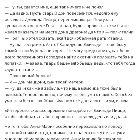
— Ну, ты, сдаётся мне, ещё так ничего и не понял.
— Да ладно. Пусть старый дон повеселится, недолго ему
осталось. Джильда Пиццо, переплывающая Пергуза в
купальном костюме Евы — а-ааа, будь я проклят… если бы не
желал оказаться на месте дона Драгоне! Да что я — пол-Италии!
— Пол? Ты хотел сказать, вся?! Вся кобелиная рать Италии.
— Ну, да, сестричка. А что? Завидуешь Джильде — ещё бы: у
самой-то ни буфера, ни кормы. Не могу представить, как безо
всего положенного Господом найти охотника положить тебя на
лопатки… А-ааааа, тварь бешеная! Убьёшь ведь, кто тебя тогда
слушать станет…
— Похотливый болван!
— Я — дон Маццони, сын твоей матери.
— Ну, да, и как же я забыла, что наша мамочка тоже была
шлюхой. Теперь понятно, почему ты без ума от шлюх. Хотя без
ума ты и без шлюх. Жаль, Флавио всё досталось – и ум, и сила.
«Интересно, сколько времени понадобится Джильде Пиццо,
чтобы обобрать старого дракона — неделя, день или два…»
Не то чтобы Анна-Мария особенно переживала по поводу
чековой книжки отца, понимая, что на его счету не так уж и
много по её меркам наличности. Анну-Марию беспокоила