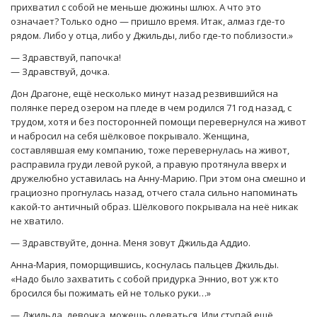
прихватил с собой не меньше дюжины шлюх. А что это
означает? Только одно — пришло время. Итак, алмаз где-то
рядом. Либо у отца, либо у Джильды, либо где-то поблизости.»
— Здравствуй, папочка!
— Здравствуй, дочка.
Дон Драгоне, ещё несколько минут назад резвившийся на
полянке перед озером на пледе в чем родился 71 год назад, с
трудом, хотя и без посторонней помощи перевернулся на живот
и набросил на себя шёлковое покрывало. Женщина,
составлявшая ему компанию, тоже перевернулась на живот,
расправила груди левой рукой, а правую протянула вверх и
дружелюбно уставилась на Анну-Марию. При этом она смешно и
грациозно прогнулась назад, отчего стала сильно напоминать
какой-то античный образ. Шёлкового покрывала на неё никак
не хватило.
— Здравствуйте, донна. Меня зовут Джильда Аддио.
Анна-Мария, поморщившись, коснулась пальцев Джильды.
«Надо было захватить с собой придурка Эннио, вот уж кто
бросился бы пожимать ей не только руки…»
— Джильда, девочка, можешь одеваться. Или ступай ещё