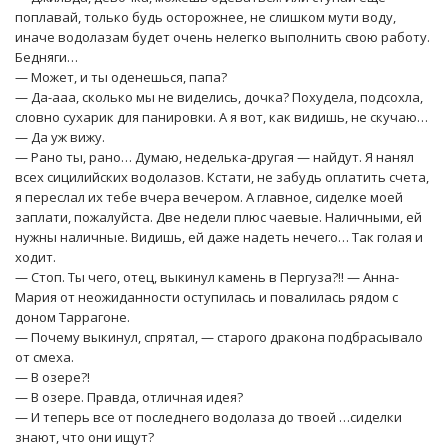
поплавай, только будь осторожнее, не слишком мути воду,
иначе водолазам будет очень нелегко выполнить свою работу.
Бедняги…
— Может, и ты оденешься, папа?
— Да-ааа, сколько мы не виделись, дочка? Похудела, подсохла,
словно сухарик для панировки. А я вот, как видишь, не скучаю…
— Да уж вижу.
— Рано ты, рано… Думаю, неделька-другая — найдут. Я нанял
всех сицилийских водолазов. Кстати, не забудь оплатить счета,
я переслал их тебе вчера вечером. А главное, сиделке моей
заплати, пожалуйста. Две недели плюс чаевые. Наличными, ей
нужны наличные. Видишь, ей даже надеть нечего… Так голая и
ходит.
— Стоп. Ты чего, отец, выкинул камень в Пергуза?!! — Анна-
Мария от неожиданности оступилась и повалилась рядом с
доном Таррагоне.
— Почему выкинул, спрятал, — старого дракона подбрасывало
от смеха.
— В озере?!
— В озере. Правда, отличная идея?
— И теперь все от последнего водолаза до твоей …сиделки
знают, что они ищут?