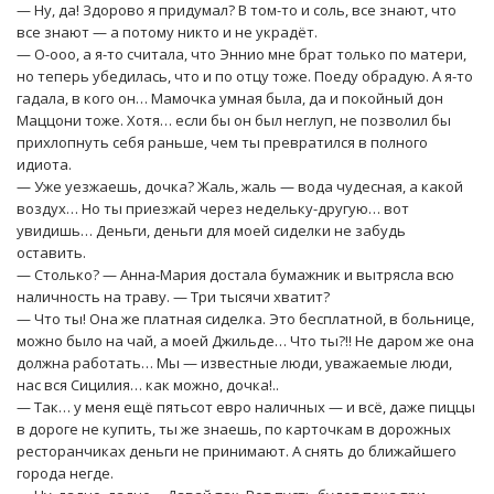
— Ну, да! Здорово я придумал? В том-то и соль, все знают, что
все знают — а потому никто и не украдёт.
— О-ооо, а я-то считала, что Эннио мне брат только по матери,
но теперь убедилась, что и по отцу тоже. Поеду обрадую. А я-то
гадала, в кого он… Мамочка умная была, да и покойный дон
Маццони тоже. Хотя… если бы он был неглуп, не позволил бы
прихлопнуть себя раньше, чем ты превратился в полного
идиота.
— Уже уезжаешь, дочка? Жаль, жаль — вода чудесная, а какой
воздух… Но ты приезжай через недельку-другую… вот
увидишь… Деньги, деньги для моей сиделки не забудь
оставить.
— Столько? — Анна-Мария достала бумажник и вытрясла всю
наличность на траву. — Три тысячи хватит?
— Что ты! Она же платная сиделка. Это бесплатной, в больнице,
можно было на чай, а моей Джильде… Что ты?!! Не даром же она
должна работать… Мы — известные люди, уважаемые люди,
нас вся Сицилия… как можно, дочка!..
— Так… у меня ещё пятьсот евро наличных — и всё, даже пиццы
в дороге не купить, ты же знаешь, по карточкам в дорожных
ресторанчиках деньги не принимают. А снять до ближайшего
города негде.