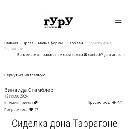
Toggl
Главная
Проза
Малые формы
Рассказы
Cиделка дона
navig
Таррагоне
Вы можете отправить нам свои тексты
contact@guru-art.com
Вернуться на главную
Зинаида Стамблер
12 июля, 2024
Просмотров:
471
Комментариев:
1
Понравилось:
47
Cиделка дона Таррагоне