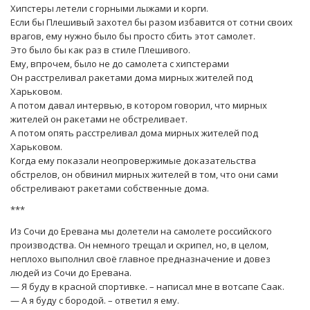
Хипстеры летели с горными лыжами и корги.
Если бы Плешивый захотел бы разом избавится от сотни своих
врагов, ему нужно было бы просто сбить этот самолет.
Это было бы как раз в стиле Плешивого.
Ему, впрочем, было не до самолета с хипстерами
Он расстреливал ракетами дома мирных жителей под
Харьковом.
А потом давал интервью, в котором говорил, что мирных
жителей он ракетами не обстреливает.
А потом опять расстреливал дома мирных жителей под
Харьковом.
Когда ему показали неопровержимые доказательства
обстрелов, он обвинил мирных жителей в том, что они сами
обстреливают ракетами собственные дома.
***
Из Сочи до Еревана мы долетели на самолете российского
производства. Он немного трещал и скрипел, но, в целом,
неплохо выполнил своё главное предназначение и довез
людей из Сочи до Еревана.
— Я буду в красной спортивке. – написал мне в вотсапе Саак.
— А я буду с бородой. – ответил я ему.