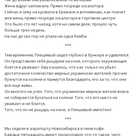
Жена вдруг заплакала. Прямо посреди эскалатора.
Сейчас я сижу на кровати в Ереване и вспоминаю, как плачет
моя жена, прямо посреди эскалатора в торговом центре.
Это было сто лет назад, хотя на самом деле, прошло чуть
больше трех недель.
На нас до сих пор не упала ни одна бомба.
***
Тем временем, Плешивый сидел глубоко в бункере и удивлялся.
Он представлял себя рыцарем на коне, которого окружающие
боятся и уважают. Ему казалось, что как только он убьет
достаточное количество мирных украинских жителей, прочие
бухнутся на колени и примутся благодарить его за то, что они
всё ещё живы.
Он многого не учёл. Того, что украинские мирные жители вовсе
не собираются бухаться на колени. Того, что его никто не
уважает и не боится.
Того, что он не рыцарь на коне, а Плешивый импотент.
***
Мы сидели в аэропорту Новосибирска и пили кофе.
Каждые пятнадцать минут происходило что-то такое, чего,