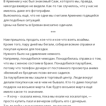
В Армении у нас был знакомый Саак, которого мы, правда,
никогда вживую не видели. Как-то так случилось, что у нас не
имелось даже его фотографии.
Выяснилось ещё, что не одни мы считаем Армению годящейся
для подобных ситуаций.
Цены на билеты в Ереван внезапно одичали.
***
Нам пришлось продать кое-что и кое-что взять взаймы.
Кроме того, пару дней мы бегали, собирая всякие справки и
покупая нужное для поездки.
Нужного было на удивление немного.
Например, понадобился чемодан. Понадобилась справка о том,
что мы с женою состоим в браке. Понадобился пауэрбанк,
потому что телефон дочери от постоянного просмотра анимэ
«Великий из бродячих псов» вечно садился.
За пауэрбанком мы зашли в торговый центр. Люди вокруг
делали покупки как ни в чем не бывало. Кто-то даже покупал
подарок на восьмое марта. Как будто восьмое марта ещё
имело какое-то значение.
— Я хочу – сказала жена, пока мы ехали на эскалаторе, —
просто купить пазл и вечером собрать его с дочерью.
Так до войны они развлекались по вечерам.