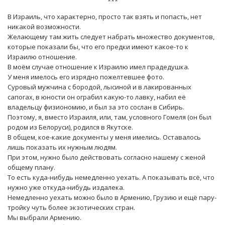
***
В Израиль, что характерно, просто так взять и попасть, нет
никакой возможности.
Желающему там жить следует набрать множество документов,
которые показали бы, что его предки имеют какое-то к
Израилю отношение.
В моём случае отношение к Израилю имел прадедушка.
У меня имелось его изрядно пожелтевшее фото.
Суровый мужчина с бородой, лысиной и в лакированных
сапогах, в юности он ограбил какую-то лавку, набил её
владельцу физиономию, и был за это сослан в Сибирь.
Поэтому, я, вместо Израиля, или, там, условного Гомеля (он был
родом из Белоруси), родился в Якутске.
В общем, кое-какие документы у меня имелись. Оставалось
лишь показать их нужным людям.
При этом, нужно было действовать согласно нашему с женой
общему плану.
То есть куда-нибудь немедленно уехать. А показывать всё, что
нужно уже откуда-нибудь издалека.
Немедленно уехать можно было в Армению, Грузию и ещё пару-
тройку чуть более экзотических стран.
Мы выбрали Армению.