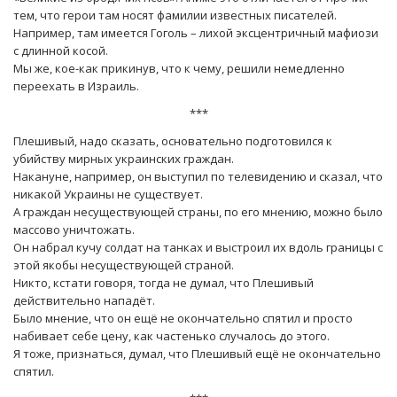
тем, что герои там носят фамилии известных писателей.
Например, там имеется Гоголь – лихой эксцентричный мафиози
с длинной косой.
Мы же, кое-как прикинув, что к чему, решили немедленно
переехать в Израиль.
***
Плешивый, надо сказать, основательно подготовился к
убийству мирных украинских граждан.
Накануне, например, он выступил по телевидению и сказал, что
никакой Украины не существует.
А граждан несуществующей страны, по его мнению, можно было
массово уничтожать.
Он набрал кучу солдат на танках и выстроил их вдоль границы с
этой якобы несуществующей страной.
Никто, кстати говоря, тогда не думал, что Плешивый
действительно нападёт.
Было мнение, что он ещё не окончательно спятил и просто
набивает себе цену, как частенько случалось до этого.
Я тоже, признаться, думал, что Плешивый ещё не окончательно
спятил.