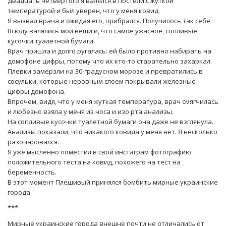
Двадцать четвертого я валялся в постели с жуткой
температурой и был уверен, что у меня ковид.
Я вызвал врача и ожидая его, прибрался. Получилось так себе.
Всюду валялись мои вещи и, что самое ужасное, сопливые
кусочки туалетной бумаги.
Врач пришла и долго ругалась: ей было противно набирать на
домофоне цифры, потому что их кто-то старательно захаркал.
Плевки замерзли на 30-градусном морозе и превратились в
сосульки, которые неровным слоем покрывали железные
цифры домофона.
Впрочем, видя, что у меня жуткая температура, врач смягчилась
и любезно взяла у меня из носа и изо рта анализы.
На сопливые кусочки туалетной бумаги она даже не взглянула.
Анализы показали, что никакого ковида у меня нет. Я несколько
разочаровался.
Я уже мысленно поместил в свой инстаграм фотографию
положительного теста на ковид, похожего на тест на
беременность.
В этот момент Плешивый принялся бомбить мирные украинские
города.
***
Мирные украинские города внешне почти не отличались от