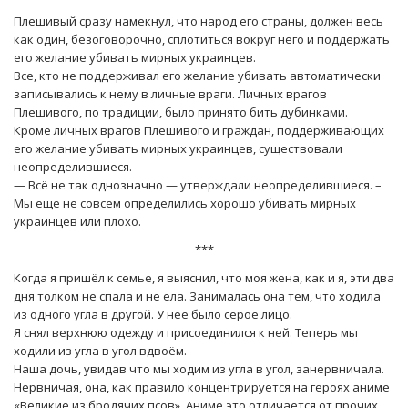
Плешивый сразу намекнул, что народ его страны, должен весь
как один, безоговорочно, сплотиться вокруг него и поддержать
его желание убивать мирных украинцев.
Все, кто не поддерживал его желание убивать автоматически
записывались к нему в личные враги. Личных врагов
Плешивого, по традиции, было принято бить дубинками.
Кроме личных врагов Плешивого и граждан, поддерживающих
его желание убивать мирных украинцев, существовали
неопределившиеся.
— Всё не так однозначно — утверждали неопределившиеся. –
Мы еще не совсем определились хорошо убивать мирных
украинцев или плохо.
***
Когда я пришёл к семье, я выяснил, что моя жена, как и я, эти два
дня толком не спала и не ела. Занималась она тем, что ходила
из одного угла в другой. У неё было серое лицо.
Я снял верхнюю одежду и присоединился к ней. Теперь мы
ходили из угла в угол вдвоём.
Наша дочь, увидав что мы ходим из угла в угол, занервничала.
Нервничая, она, как правило концентрируется на героях аниме
«Великие из бродячих псов». Аниме это отличается от прочих