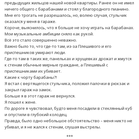
предыдущих жильцов нашей новой квартиры. Ранее он не имел
ничего общего с барабанами и стоял у благородного пианино.
Мне его трогать не разрешалось, но, волею случая, стульчик
оказался у меня в гараже.
Короче, выяснилось, что я больше не хочу играть на барабанах.
Мои музыкальные амбиции сняло как рукой.
Всё это стало совершенно неважно.
Важно было то, что где-то там, из-за Плешивого и его
приспешников умирают люди.
Где-то там в таких же, панельках и хрущевках дрожат и жмутся
к стенам обычные мирные граждане, а Плешивый с
приспешниками их убивает.
Какие к чорту барабаны?!
Я встал с вертящегося стульчика, положил палочки в рюкзак и
закрыл гараж на замок.
Больше я в этот гараж не вернулся.
Я пошел к жене.
По дороге я чувствовал, будто меня посадили в стеклянный куб
и опустили в глубокий колодец.
Правда, было одно небольшое обстоятельство – меня никто не
убивал, и я не жался к стенам, слушая выстрелы.
***