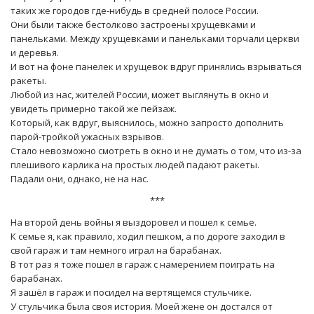
таких же городов где-нибудь в средней полосе России.
Они были также бестолково застроены хрущевками и
панельками. Между хрущевками и панельками торчали церкви
и деревья.
И вот на фоне панелек и хрущевок вдруг принялись взрываться
ракеты.
Любой из нас, жителей России, может выглянуть в окно и
увидеть примерно такой же пейзаж.
Который, как вдруг, выяснилось, можно запросто дополнить
парой-тройкой ужасных взрывов.
Стало невозможно смотреть в окно и не думать о том, что из-за
плешивого карлика на простых людей падают ракеты.
Падали они, однако, не на нас.
***
На второй день войны я выздоровел и пошел к семье.
К семье я, как правило, ходил пешком, а по дороге заходил в
свой гараж и там немного играл на барабанах.
В тот раз я тоже пошел в гараж с намерением поиграть на
барабанах.
Я зашёл в гараж и посидел на вертящемся стульчике.
У стульчика была своя история. Моей жене он достался от