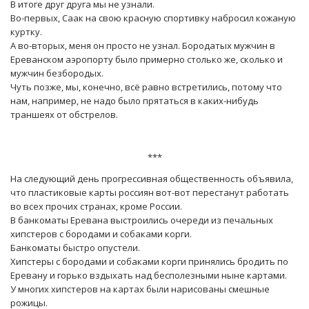
В итоге друг друга мы не узнали.
Во-первых, Саак на свою красную спортивку набросил кожаную
куртку.
А во-вторых, меня он просто не узнал. Бородатых мужчин в
Ереванском аэропорту было примерно столько же, сколько и
мужчин безбородых.
Чуть позже, мы, конечно, всё равно встретились, потому что
нам, например, не надо было прятаться в каких-нибудь
траншеях от обстрелов.
***
На следующий день прогрессивная общественность объявила,
что пластиковые карты россиян вот-вот перестанут работать
во всех прочих странах, кроме России.
В банкоматы Еревана выстроились очереди из печальных
хипстеров с бородами и собаками корги.
Банкоматы быстро опустели.
Хипстеры с бородами и собаками корги принялись бродить по
Еревану и горько вздыхать над бесполезными ныне картами.
У многих хипстеров на картах были нарисованы смешные
рожицы.