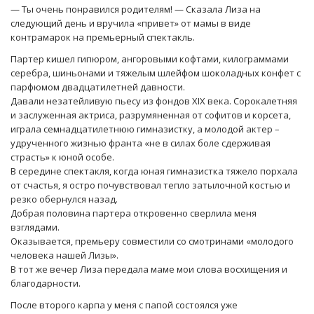
— Ты очень понравился родителям! — Сказала Лиза на
следующий день и вручила «привет» от мамы в виде
контрамарок на премьерный спектакль.
Партер кишел гипюром, ангоровыми кофтами, килограммами
серебра, шиньонами и тяжелым шлейфом шоколадных конфет с
парфюмом двадцатилетней давности.
Давали незатейливую пьесу из фондов XIX века. Сорокалетняя
и заслуженная актриса, разрумяненная от софитов и корсета,
играла семнадцатилетнюю гимназистку, а молодой актер –
удрученного жизнью франта «не в силах боле сдерживая
страсть» к юной особе.
В середине спектакля, когда юная гимназистка тяжело порхала
от счастья, я остро почувствовал тепло затылочной костью и
резко обернулся назад.
Добрая половина партера откровенно сверлила меня
взглядами.
Оказывается, премьеру совместили со смотринами «молодого
человека нашей Лизы».
В тот же вечер Лиза передала маме мои слова восхищения и
благодарности.
После второго карпа у меня с папой состоялся уже