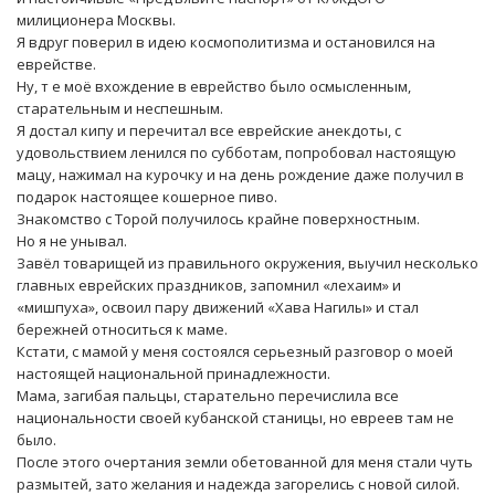
милиционера Москвы.
Я вдруг поверил в идею космополитизма и остановился на
еврействе.
Ну, т е моё вхождение в еврейство было осмысленным,
старательным и неспешным.
Я достал кипу и перечитал все еврейские анекдоты, с
удовольствием ленился по субботам, попробовал настоящую
мацу, нажимал на курочку и на день рождение даже получил в
подарок настоящее кошерное пиво.
Знакомство с Торой получилось крайне поверхностным.
Но я не унывал.
Завёл товарищей из правильного окружения, выучил несколько
главных еврейских праздников, запомнил «лехаим» и
«мишпуха», освоил пару движений «Хава Нагилы» и стал
бережней относиться к маме.
Кстати, с мамой у меня состоялся серьезный разговор о моей
настоящей национальной принадлежности.
Мама, загибая пальцы, старательно перечислила все
национальности своей кубанской станицы, но евреев там не
было.
После этого очертания земли обетованной для меня стали чуть
размытей, зато желания и надежда загорелись с новой силой.