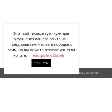
Этот сайт использует куки для
улучшения вашего опыта. Мы
предполагаем, что вы в порядке с
этим, но вы можете отказаться, если
хотите.
настройки Cookie
принять
Защитник (часть 1)
Поманив всех за собой...
О НАС
Портал о современных культуре и искусстве «гУрУ». Все права
защищены законом. Рукописи не рецензируются и не