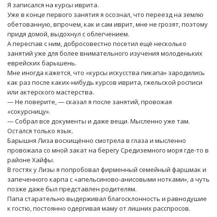
Я записался на курсы иврита.
Уже в конце первого занятия я осознал, что переезд на землю
обетованную, впрочем, как и сам иврит, мне не грозят, поэтому
придя домой, выдохнул с облегчением.
А переспав с ним, добросовестно посетил ещё несколько
занятий уже для более внимательного изучения молоденьких
еврейских барышень.
Мне иногда кажется, что «курсы искусства пикапа» зародились
как раз после каких-нибудь курсов иврита, гжельской росписи
или актерского мастерства.
— Не поверите, — сказал я после занятий, провожая
«сокурсницу».
— Собрал все документы и даже вещи. Мысленно уже там.
Остался только язык.
Барышня Лиза восхищённо смотрела в глаза и мысленно
провожала со мной закат на берегу Средиземного моря где-то в
районе Хайфы.
В гостях у Лизы я попробовал фирменный семейный фаршмак и
запеченного карпа с «апельсиново-анисовыми нотками», а чуть
позже даже был представлен родителям.
Папа старательно выдерживал благосклонность и равнодушие
к гостю, постоянно одергивая маму от лишних расспросов.