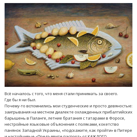
Всё началось с того, что меня стали принимать за своего.
Где бы я ни был.
Почему-то вспомнились мои студенческие и просто девяностые:
заигрывания на местном диалекте охлажденных прибалтийских
барышень в Паланге, летние братания с татарами в Форосе,
нестройные языковые объяснения с поляками, кокетство
панянок Западной Украины, «подскажите, как пройти» в Питере
и настойчивые «Предъявите паспорт» от КАЖДОГО