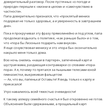
доверительный разговор. После пустячных «о погоде и
природе» перешли к «жизни в целом» и «самочувствию в
частности».
Папа доверительно признался, что «проклятый мениск
подорвал не только здоровье, а и уверенность в завтрашнем
дне».
Пока я прокручивал эту фразу прямолинейно и под углом, папа
продолжал вздыхать о политике, «как раньше было» и о том,
что «пора бы Лизоньке подарить нам внуков».
Я еще сочувствовал мениску и это «пора бы» окончательно
накрыло меня только дома.
Всю ночь снились «наши в партере», запеченный карп и
шустрая мама, раздающая контрамарки со словами «пора-
пора». А я, почему-то прятался за пышными телесами юной
гимназистки, выкрикивая фальцетом:
— Ах, что вы, папенька! Оставьте! Я ведь только к карпу и
прикасался!
Утро навалилось всей тяжестью очевидности!
К такому аллюру семейного счастья я был откровенно не готов.
Объяснения были сдержанными, а прощальный карп