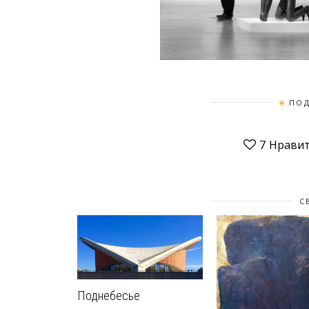
ПОД
7
Нравит
С
Поднебесье