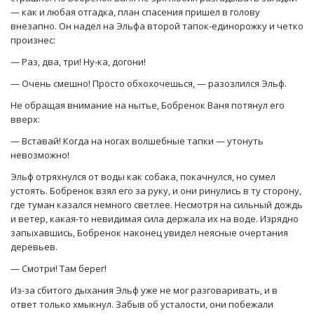
— как и любая отгадка, план спасения пришел в голову
внезапно. Он надел на Эльфа второй тапок-единорожку и четко
произнес:
— Раз, два, три! Ну-ка, догони!
— Очень смешно! Просто обхохочешься, — разозлился Эльф.
Не обращая внимание на нытье, Бобренок Ваня потянул его
вверх:
— Вставай! Когда на ногах волшебные тапки — утонуть
невозможно!
Эльф отряхнулся от воды как собака, покачнулся, но сумел
устоять. Бобренок взял его за руку, и они ринулись в ту сторону,
где туман казался немного светлее. Несмотря на сильный дождь
и ветер, какая-то невидимая сила держала их на воде. Изрядно
запыхавшись, Бобренок наконец увидел неясные очертания
деревьев.
— Смотри! Там берег!
Из-за сбитого дыхания Эльф уже не мог разговаривать, и в
ответ только хмыкнул. Забыв об усталости, они побежали