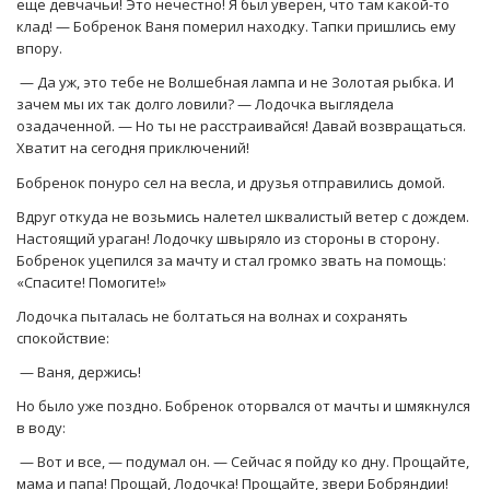
еще девчачьи! Это нечестно! Я был уверен, что там какой-то
клад! — Бобренок Ваня померил находку. Тапки пришлись ему
впору.
— Да уж, это тебе не Волшебная лампа и не Золотая рыбка. И
зачем мы их так долго ловили? — Лодочка выглядела
озадаченной. — Но ты не расстраивайся! Давай возвращаться.
Хватит на сегодня приключений!
Бобренок понуро сел на весла, и друзья отправились домой.
Вдруг откуда не возьмись налетел шквалистый ветер с дождем.
Настоящий ураган! Лодочку швыряло из стороны в сторону.
Бобренок уцепился за мачту и стал громко звать на помощь:
«Спасите! Помогите!»
Лодочка пыталась не болтаться на волнах и сохранять
спокойствие:
— Ваня, держись!
Но было уже поздно. Бобренок оторвался от мачты и шмякнулся
в воду:
— Вот и все, — подумал он. — Сейчас я пойду ко дну. Прощайте,
мама и папа! Прощай, Лодочка! Прощайте, звери Бобряндии!