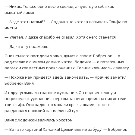
— Никак. Только одно весло сделал, а чувствую себя как
выжатый лимон.
— А где этот наглый? — Лодочка не хотела называть Эльфа по
имени.
— Улетел. И даже спасибо не сказал. Хотя с него станется.
— Да, что тут скажешь.
Они немного посидели молча, думая о своем: Бобренок — о
родителях и о милом домике-хатке, Лодочка — о потерянных
веслах и совместных приключениях. Солнце клонилось к закату.
— Похоже нам придется здесь заночевать, — мрачно заметил
Бобренок Ваня.
И вдруг услышал странное жужжание. Он поднял голову и
вскрикнул от удивления: верхом на весле прямо на них летели
три эльфа. Они радостно махали крылышками, от чего
раздавался похожий на пчелиный гул.
Ваня с Лодочкой залились хохотом.
— Вот это картина! Ха-ха-ха! Целый век не забуду! — Бобренок