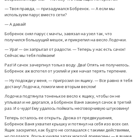
— Твоя правда, — призадумался Бобренок. — А если мы
используем парус вместо сети?
— А давай!
Бобренок снял парус с мачты, завязал на узел так, что
получился большущий мешок, и прикрепил на весло Лодочки.
— Ура! — он запрыгал от радости. — Теперь у нас есть сачок!
Сейчас мы тебя поймаем!
Раз! И сачок зачерпнул только воду. Два! Опять не получилось.
Бобренок аж вспотел от усилий и уже начал терять терпение.
— Ну подожди у меня, — пригрозил он ящику. — Все равно я тебя
достану! Лодочка, помоги мне вторым веслом!
Лодочка подтянула тоненькое весло к ящику, чтобы он не
уплывал и не дергался, а Бобренок Ваня закинул сачок в третий
раз. И о чудо! Ему удалось поймать несговорчивую штуковину!
Теперь осталось ее открыть. Дрожа от предвкушения,
Бобренок Ваня ухватил крышку и потянул на себя изо всех сил.
Ящик заскрипел, как будто не соглашался с такими действиями,
но поддался. Друзья учуяли запах мокрой древесины — в ящике