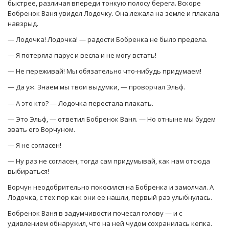
быстрее, различая впереди тонкую полосу берега. Вскоре
Бобренок Ваня увидел Лодочку. Она лежала на земле и плакала
навзрыд.
— Лодочка! Лодочка! — радости Бобренка не было предела.
— Я потеряла парус и весла и не могу встать!
— Не переживай! Мы обязательно что-нибудь придумаем!
— Да уж. Знаем мы твои выдумки, — проворчал Эльф.
— А это кто? — Лодочка перестала плакать.
— Это Эльф, — ответил Бобренок Ваня. — Но отныне мы будем
звать его Ворчуном.
— Я не согласен!
— Ну раз не согласен, тогда сам придумывай, как нам отсюда
выбираться!
Ворчун неодобрительно покосился на Бобренка и замолчал. А
Лодочка, с тех пор как они ее нашли, первый раз улыбнулась.
Бобренок Ваня в задумчивости почесал голову — и с
удивлением обнаружил, что на ней чудом сохранилась кепка.