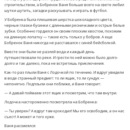
строительством, а Бобренок Ваня больше всего на свете любил
шутки шутить, загадки раскусывать и играть в футбол.
У Бобренка была плюшевая шерстка шоколадного цвета,
черные глазки-бусинки с длинными ресничками и острые белые
зубки. Особенно гордился он своим плоским хвостом, похожим
на длинную лопатку — такие есть только у бобров. А еще
Бобренок Ваня никогда не расставался с синей бейсболкой.
Вместе они были не разлей вода и каждый день
путешествовали по реке. И грести по ней можно было долго-
долго и так далеко, пока не встретишь приключения.
Как-то раз плыли Ваня с Лодочкой по течению. И вдруг увидели
в воде странный предмет: то ли ящик, то ли сундук —
непонятно. Подплыли они поближе, и Ваня говорит:
— А давай поймаем этот ящик и посмотрим, что там внутри.
Лодочка настороженно посмотрела на Бобренка:
— Ты уверен? А вдруг там крокодил! Мы его освободим, а он нас
съест! А может и того хуже.
Ваня рассмеялся: