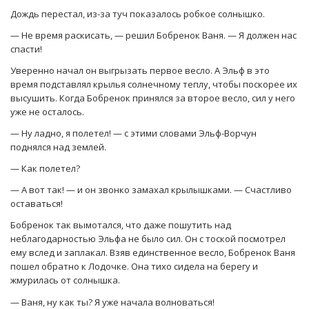
Дождь перестал, из-за туч показалось робкое солнышко.
— Не время раскисать, — решил Бобренок Ваня. — Я должен нас
спасти!
Уверенно начал он выгрызать первое весло. А Эльф в это
время подставлял крылья солнечному теплу, чтобы поскорее их
высушить. Когда Бобренок принялся за второе весло, сил у него
уже не осталось.
— Ну ладно, я полетел! — с этими словами Эльф-Ворчун
поднялся над землей.
— Как полетел?
— А вот так! — и он звонко замахал крылышками. — Счастливо
оставаться!
Бобренок так вымотался, что даже пошутить над
неблагодарностью Эльфа не было сил. Он с тоской посмотрел
ему вслед и заплакал. Взяв единственное весло, Бобренок Ваня
пошел обратно к Лодочке. Она тихо сидела на берегу и
жмурилась от солнышка.
— Ваня, ну как ты? Я уже начала волноваться!