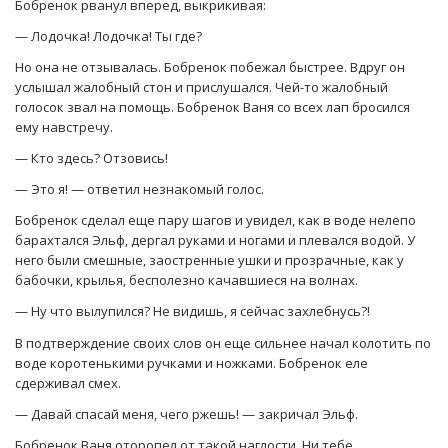
Бобренок рванул вперед, выкрикивая:
— Лодочка! Лодочка! Ты где?
Но она не отзывалась. Бобренок побежал быстрее. Вдруг он
услышал жалобный стон и прислушался. Чей-то жалобный
голосок звал на помощь. Бобренок Ваня со всех лап бросился
ему навстречу.
— Кто здесь? Отзовись!
— Это я! — ответил незнакомый голос.
Бобренок сделал еще пару шагов и увидел, как в воде нелепо
барахтался Эльф, дергал руками и ногами и плевался водой. У
него были смешные, заостренные ушки и прозрачные, как у
бабочки, крылья, бесполезно качавшиеся на волнах.
— Ну что вылупился? Не видишь, я сейчас захлебнусь?!
В подтверждение своих слов он еще сильнее начал колотить по
воде коротенькими ручками и ножками. Бобренок еле
сдерживал смех.
— Давай спасай меня, чего ржешь! — закричал Эльф.
Бобренок Ваня оторопел от такой наглости. Ни тебе