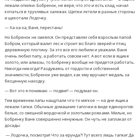
лежали опилки. Бобренок, не веря, что это и есть клад, начал
копаться в трухлявых залежах. Щепки летели в разные стороны
и щекотали Лодочку.
— Ха-ха-ха, Ваня, перестань!
Но Бобренок не смеялся. Он представлял себя взрослым папой
Бобром, который валит лес и строит во благо зверей и птиц
деревянную плотину. За это все его любили и уважали. Ваня
очень любил папу, а работать совсем нет. А вот если в ящике
золото, или алмазы, то Бобренку вообще не придется работать.
Никогда-никогда! Раздуваясь от гордости и собственной
значимости, Бобренок уже видел, как ему вручают медаль за
бесценную находку.
— Вот это я понимаю — подвиг! — подумал он.
Тем временем лапы нащупали что-то мягкое — на дне ящика
лежали тапки. Обычные домашние тапочки в виде единорогов:
белые, со смешной мордочкой и золотыми рожками. Милые, но
Бобренку Ване совершенно ненужные. Он чуть не заплакал от
досады:
— Лодочка, посмотри! Что за ерунда?! Тут всего лишь тапки! Да