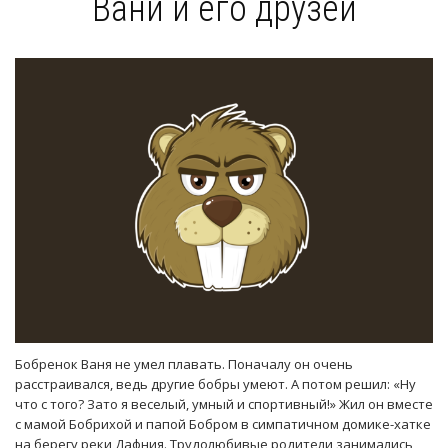
Вани и его друзей
Бобренок Ваня не умел плавать. Поначалу он очень
расстраивался, ведь другие бобры умеют. А потом решил: «Ну
что с того? Зато я веселый, умный и спортивный!» Жил он вместе
с мамой Бобрихой и папой Бобром в симпатичном домике-хатке
на берегу реки Дафния. Трудолюбивые родители занимались