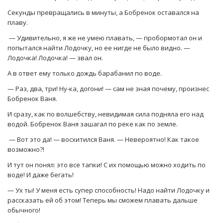
Секунды превращались в минуты, а Бобренок оставался на
плаву.
— Удивительно, я же не умею плавать, — пробормотал он и
попытался найти Лодочку, но ее нигде не было видно. —
Лодочка! Лодочка! — звал он.
А в ответ ему только дождь барабанил по воде.
— Раз, два, три! Ну-ка, догони! — сам не зная почему, произнес
Бобренок Ваня.
И сразу, как по волшебству, невидимая сила подняла его над
водой. Бобренок Ваня зашагал по реке как по земле.
— Вот это да! — восхитился Ваня. — Невероятно! Как такое
возможно?!
И тут он понял: это все тапки! С их помощью можно ходить по
воде! И даже бегать!
— Ух ты! У меня есть супер способность! Надо найти Лодочку и
рассказать ей об этом! Теперь мы сможем плавать дальше
обычного!