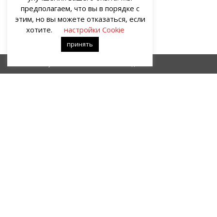
предполагаем, что вы в порядке с
этим, но вы можете отказаться, если
хотите.
настройки Cookie
принять
Русалкина тайна
Идиотка
О НАС
Портал о современных культуре и искусстве «гУрУ». Все права
защищены законом. Рукописи не рецензируются и не
возвращаются. Рецензирование рукописей возможно при
договорённости с руководством проекта.
Все права на статьи и публикации, иллюстрации, материалы
иного рода и художественное оформление сайта принадлежат
редакции портала «гУрУ». Ответственность за содержание
материалов несут авторы – блогеры.
Ответственность за содержание рекламы несёт