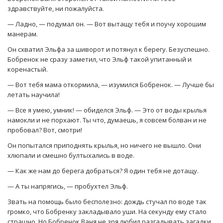
здравствуйте, ни пожалуйста.
— Ладно, — подумал он. — Вот вытащу тебя и поучу хорошим
манерам.
Он схватил Эльфа за шиворот и потянул к берегу. Безуспешно.
Бобренок не сразу заметил, что Эльф такой упитанный и
коренастый.
— Вот тебя мама откормила, — изумился Бобренок. — Лучше бы
летать научила!
— Все я умею, умник! — обиделся Эльф. — Это от воды крылья
намокли и не порхают. Ты что, думаешь, я совсем болван и не
пробовал? Вот, смотри!
Он попытался приподнять крылья, но ничего не вышло. Они
хлюпали и смешно бултыхались в воде.
— Как же нам до берега добраться? Я один тебя не дотащу.
— А ты напрягись, — пробухтел Эльф.
Звать на помощь было бесполезно: дождь стучал по воде так
громко, что Бобренку закладывало уши. На секунду ему стало
страшно. Но Бобренок Ваня не зря любил разгадывать загадки