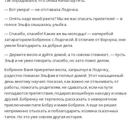
так обрадовался, что снова начал шутить.
— Вот умора! — не отставала Лодочка.
— Опять надо мной ржете? Мы же вас спасать прилетели! — в
голосе Эльфа слышалась улыбка.
— Спасибо, спасибо! Какие же вы молодцы! — наперебой
затараторили Бобренок с Лодочкой. В отличие от Ворчуна, они
умели благодарить за добрые дела.
— Держите весло и дуйте домой, а то совсем стемнеет, — пусть
Эльф и не умел говорить спасибо, но зато помог делом.
Бобренок Ваня прикрепил весла, запрыгнул в Лодочку,
радостно помахал Эльфам и поплыл домой. Этот насыщенный
день многому научил: показал, как важно не отлынивать от
работы, помогать родителям, не сдаваться, если на пути
попадаются препятствия, подарил волшебную находку и новых
друзей. Бобренку не терпелось рассказать о невероятном
приключении папе Бобру и маме Бобрихе. А еще он решил
непременно отыскать и поблагодарить хозяина сказочных
тапок. Но это уже совсем другая история.