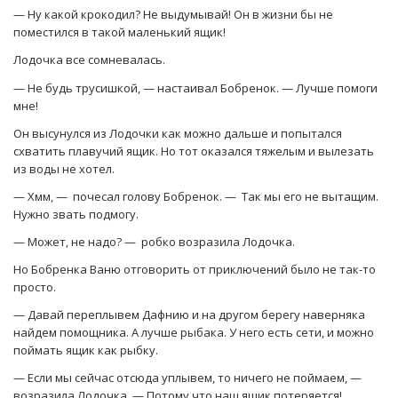
— Ну какой крокодил? Не выдумывай! Он в жизни бы не
поместился в такой маленький ящик!
Лодочка все сомневалась.
— Не будь трусишкой, — настаивал Бобренок. — Лучше помоги
мне!
Он высунулся из Лодочки как можно дальше и попытался
схватить плавучий ящик. Но тот оказался тяжелым и вылезать
из воды не хотел.
— Хмм, — почесал голову Бобренок. — Так мы его не вытащим.
Нужно звать подмогу.
— Может, не надо? — робко возразила Лодочка.
Но Бобренка Ваню отговорить от приключений было не так-то
просто.
— Давай переплывем Дафнию и на другом берегу наверняка
найдем помощника. А лучше рыбака. У него есть сети, и можно
поймать ящик как рыбку.
— Если мы сейчас отсюда уплывем, то ничего не поймаем, —
возразила Лодочка. — Потому что наш ящик потеряется!