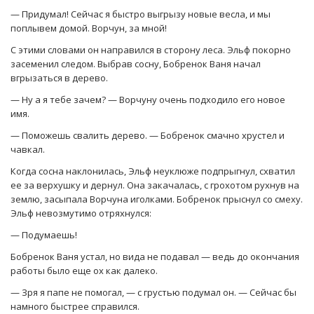
— Придумал! Сейчас я быстро выгрызу новые весла, и мы
поплывем домой. Ворчун, за мной!
С этими словами он направился в сторону леса. Эльф покорно
засеменил следом. Выбрав сосну, Бобренок Ваня начал
вгрызаться в дерево.
— Ну а я тебе зачем? — Ворчуну очень подходило его новое
имя.
— Поможешь свалить дерево. — Бобренок смачно хрустел и
чавкал.
Когда сосна наклонилась, Эльф неуклюже подпрыгнул, схватил
ее за верхушку и дернул. Она закачалась, с грохотом рухнув на
землю, засыпала Ворчуна иголками. Бобренок прыснул со смеху.
Эльф невозмутимо отряхнулся:
— Подумаешь!
Бобренок Ваня устал, но вида не подавал — ведь до окончания
работы было еще ох как далеко.
— Зря я папе не помогал, — с грустью подумал он. — Сейчас бы
намного быстрее справился.