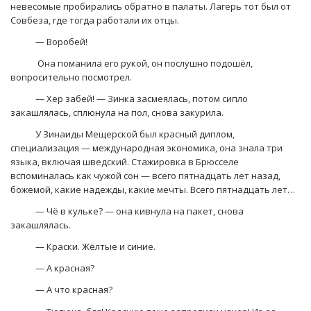
невесомые пробирались обратно в палаты. Лагерь тот был от
Совбеза, где тогда работали их отцы.
— Воробей!
Она поманила его рукой, он послушно подошёл,
вопросительно посмотрел.
— Хер забей! — Зинка засмеялась, потом сипло
закашлялась, сплюнула на пол, снова закурила.
У Зинаиды Мещерской был красный диплом,
специализация — международная экономика, она знала три
языка, включая шведский. Стажировка в Брюсселе
вспоминалась как чужой сон — всего пятнадцать лет назад,
божемой, какие надежды, какие мечты. Всего пятнадцать лет…
— Чё в кульке? — она кивнула на пакет, снова
закашлялась.
— Краски. Жёлтые и синие.
— А красная?
— А что красная?