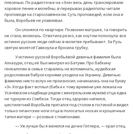
плесенью. По радиоточке на «Эхе» весь день транслировали
хоровое пение и молебны, в перерывах радиопопы читали
проповеди на старославянском. Суть проповедей, если она и
была, Воробьёв не улавливал.
Он слонялся по квартире. Позвонил матушке, та говорить
не стала, молилась. Ответила резко, как кнутом полоснула: все
истинно русские люди сейчас в молитве пребывают. За Русь
святую молятся! Гавкнула и бросила трубку.
У истинно русской Воробьёвой девичья фамилия была
Алхазури, отец её был менгрел из Батуми. Про бабкину
генеалогию в семье старались не вспоминать, иудейская
родословная бабуси корнями уходила на Украину. Девичью
фамилию никто вслух не произносил, начиналась она на букву
«З». Когда факт всплыл (бабка к тому времени уже лежала на
Усачёвском кладбище рядом с менгрельским мужем) отца едва
не турнули из Совбеза. Тогда отец здорово напился,
шестилетний Воробьёв прятался под столом в гостиной и видел
только гигантские ноги отца в полосатых носках и крошечные
тапки матери — розовые с помпонами.
— Уж лучше бы я женился на дочке Гитлера, — орал отец.