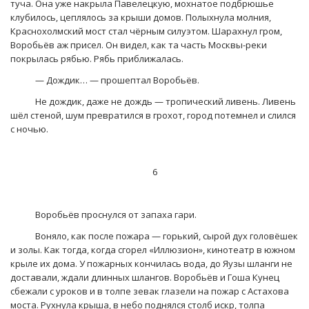
туча. Она уже накрыла Павелецкую, мохнатое подбрюшье
клубилось, цеплялось за крыши домов. Полыхнула молния,
Краснохолмский мост стал чёрным силуэтом. Шарахнул гром,
Воробьёв аж присел. Он видел, как та часть Москвы-реки
покрылась рябью. Рябь приближалась.
— Дождик… — прошептал Воробьёв.
Не дождик, даже не дождь — тропический ливень. Ливень
шёл стеной, шум превратился в грохот, город потемнел и слился
с ночью.
6
Воробьёв проснулся от запаха гари.
Воняло, как после пожара — горький, сырой дух головёшек
и золы. Как тогда, когда сгорел «Иллюзион», кинотеатр в южном
крыле их дома. У пожарных кончилась вода, до Яузы шланги не
доставали, ждали длинных шлангов. Воробьёв и Гоша Кунец
сбежали с уроков и в толпе зевак глазели на пожар с Астахова
моста. Рухнула крыша, в небо поднялся столб искр, толпа