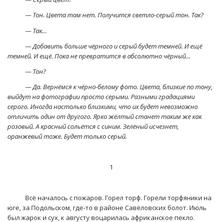
— Тон. Цвета там нет. Получится светло-серый тон. Так?
— Так…
— Добавить больше чёрного и серый будет темней. И ещё
темней. И ещё. Пока не превратится в абсолютно чёрный…
— Тон?
— Да. Вернёмся к чёрно-белому фото. Цвета, близкие по тону,
выйдут на фотографии просто серыми. Разными градациями
серого. Иногда настолько близкими, что их будет невозможно
отличить один от другого. Ярко жёлтый станет таким же как
розовый. А красный сольётся с синим. Зелёный исчезнет,
оранжевый тоже. Будет только серый.
1
Всё началось с пожаров. Горел торф. Горели торфяники на
юге, за Подольском, где-то в районе Савёловских болот. Июль
был жарок и сух, к августу воцарилась африканское пекло.