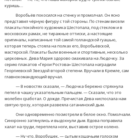
куришь…
Воробьёв покосился на стенку и промолчал. Он ясно
представил чёрную фигуру с той стороны. По стенам висели
плакаты покойного художника Шестопала, под стеклом и в
мосховских рамах, не тиражные оттиски, а настоящие
оригиналы, написанные той самой голландской гуашью,
которая теперь стояла на полках его, Воробьёвской,
мастерской. Плакаты были военные и спортивные, несколько
церковных. Дева Мария здорово смахивала на Людочку. За
серию плакатов «Герои Ростова» Шестопала наградили
Георгиевской Звездой второй степени. Вручали в Кремле, сам
главнокомандующий вручал.
— В новостях сказали, — Людочка бережно стряхнула
пепел в чашку указательным пальцем. — Сказали, что это
молебен сработал. О дожде. Пречистая Дева ниспослала нам
святую грозу, которая развеяла сатанинский дым.
Они одновременно посмотрели в белое окно. Помолчали.
Синхронно затянулись и выдохнули дым. Вдова поправила
халат на груди, переплела ноги, выставив острое колено.
— Ну что, Воробушек, — сытым кошачьим голоском