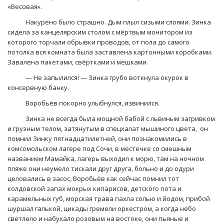
«Весовая».
Накурено было страшно. Дым плыл сизыми слоями. Зинка
сидела за канцелярским столом с мёртвым монитором из
которого торчали обрывки проводов, от пола до самого
потолка вся комната была заставлена картонными коробками.
Завалена пакетами, свёртками и мешками.
— Не запылился! — Зинка грубо воткнула окурок в
консервную банку.
Воробьёв покорно улыбнулся, извинился.
Зинка не всегда была мощной бабой с львиным загривком
и грузным телом, затянутым в спецхалат мышиного цвета, он
помнил Зинку пятнадцатилетней, они познакомились в
комсомольском лагере под Сочи, в местечке со смешным
названием Мамайка, лагерь выходил к морю, там на ночном
пляже они неумело тискали друг друга, больно и до одури
целовались в засос, Воробьёв как сейчас помнил тот
колдовской запах мокрых кипарисов, детского пота и
карамельных губ, морская трава пахла солью и йодом, прибой
шуршал галькой, цикады гремели оркестром, а когда небо
светлело и набухало розовым на востоке, они пьяные и