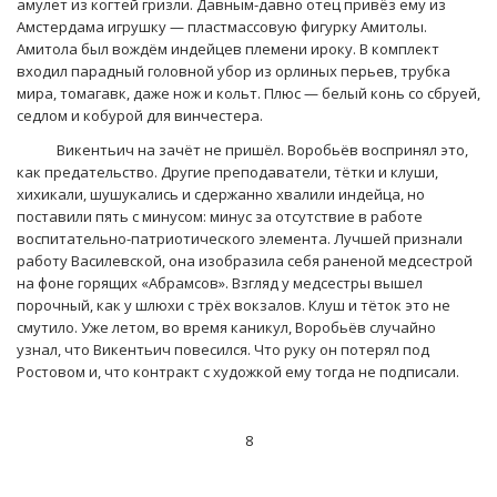
амулет из когтей гризли. Давным-давно отец привёз ему из
Амстердама игрушку — пластмассовую фигурку Амитолы.
Амитола был вождём индейцев племени ироку. В комплект
входил парадный головной убор из орлиных перьев, трубка
мира, томагавк, даже нож и кольт. Плюс — белый конь со сбруей,
седлом и кобурой для винчестера.
Викентьич на зачёт не пришёл. Воробьёв воспринял это,
как предательство. Другие преподаватели, тётки и клуши,
хихикали, шушукались и сдержанно хвалили индейца, но
поставили пять с минусом: минус за отсутствие в работе
воспитательно-патриотического элемента. Лучшей признали
работу Василевской, она изобразила себя раненой медсестрой
на фоне горящих «Абрамсов». Взгляд у медсестры вышел
порочный, как у шлюхи с трёх вокзалов. Клуш и тёток это не
смутило. Уже летом, во время каникул, Воробьёв случайно
узнал, что Викентьич повесился. Что руку он потерял под
Ростовом и, что контракт с художкой ему тогда не подписали.
8