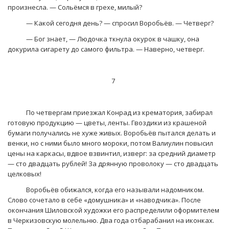
произнесла. — Сольёмся в грехе, милый?
— Какой сегодня день? — спросил Воробьёв. — Четверг?
— Бог знает, — Людочка ткнула окурок в чашку, она
докурила сигарету до самого фильтра. — Наверно, четверг.
7
По четвергам приезжал Конрад из крематория, забирал
готовую продукцию — цветы, ленты. Гвоздики из крашеной
бумаги получались не хуже живых. Воробьёв пытался делать и
венки, но с ними было много мороки, потом Валиулин повысил
цены на каркасы, вдвое взвинтил, изверг: за средний диаметр
— сто двадцать рублей! За дрянную проволоку — сто двадцать
целковых!
Воробьёв обижался, когда его называли надомником.
Слово сочетало в себе «домушника» и «наводчика». После
окончания Шиловской художки его распределили оформителем
в Черкизовскую молельню. Два года отбарабанил на иконках.