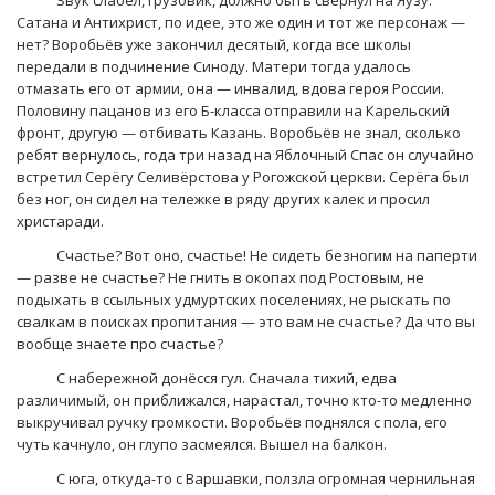
Сатана и Антихрист, по идее, это же один и тот же персонаж —
нет? Воробьёв уже закончил десятый, когда все школы
передали в подчинение Синоду. Матери тогда удалось
отмазать его от армии, она — инвалид, вдова героя России.
Половину пацанов из его Б-класса отправили на Карельский
фронт, другую — отбивать Казань. Воробьёв не знал, сколько
ребят вернулось, года три назад на Яблочный Спас он случайно
встретил Серёгу Селивёрстова у Рогожской церкви. Серёга был
без ног, он сидел на тележке в ряду других калек и просил
христаради.
Счастье? Вот оно, счастье! Не сидеть безногим на паперти
— разве не счастье? Не гнить в окопах под Ростовым, не
подыхать в ссыльных удмуртских поселениях, не рыскать по
свалкам в поисках пропитания — это вам не счастье? Да что вы
вообще знаете про счастье?
С набережной донёсся гул. Сначала тихий, едва
различимый, он приближался, нарастал, точно кто-то медленно
выкручивал ручку громкости. Воробьёв поднялся с пола, его
чуть качнуло, он глупо засмеялся. Вышел на балкон.
С юга, откуда-то с Варшавки, ползла огромная чернильная