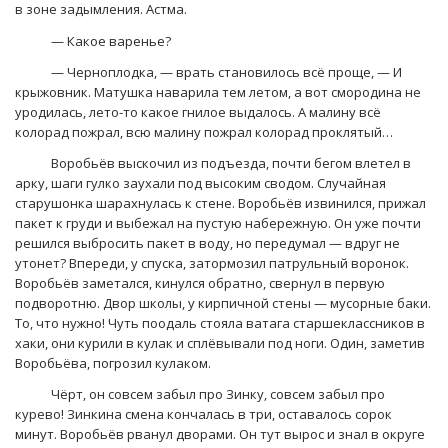
в зоне задымления. Астма.
— Какое варенье?
— Черноплодка, — врать становилось всё проще, — И
крыжовник. Матушка наварила тем летом, а вот смородина не
уродилась, лето-то какое гнилое выдалось. А малину всё
колорад пожрал, всю малину пожрал колорад проклятый…
Воробьёв выскочил из подъезда, почти бегом влетел в
арку, шаги гулко заухали под высоким сводом. Случайная
старушонка шарахнулась к стене. Воробьёв извинился, прижал
пакет к груди и выбежал на пустую набережную. Он уже почти
решился выбросить пакет в воду, но передумал — вдруг не
утонет? Впереди, у спуска, затормозил патрульный воронок.
Воробьёв заметался, кинулся обратно, свернул в первую
подворотню. Двор школы, у кирпичной стены — мусорные баки.
То, что нужно! Чуть поодаль стояла ватага старшеклассников в
хаки, они курили в кулак и сплёвывали под ноги. Один, заметив
Воробьёва, погрозил кулаком.
Чёрт, он совсем забыл про Зинку, совсем забыл про
курево! Зинкина смена кончалась в три, оставалось сорок
минут. Воробьёв рванул дворами. Он тут вырос и знал в округе