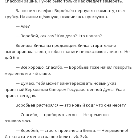
Спасской башне. Нужно было только как следует замереть.
Зазвонил телефон. Воробьёв вернулся в комнату, снял
трубку. На линии щёлкнуло, включилась прослушка.
— Алё?
— Воробей, как сам? Как дела? Что нового?
Звонила Зинка из продсекции. Зинка старательно
выговаривала слова, чтобы в записи не исказилось ничего. Не
дай бог.
— Всё хорошо. Спасибо, — Воробьёв тоже начал говорить
медленно и отчётливо.
— Думаю, тебя может заинтересовать новый указ,
принятый Верховным Синодом Государственной Думы. Указ
принят сегодня.
Воробьёв растерялся — это новый код? Что она несёт?
— Спасибо, — пробормотал он. — Непременно
ознакомлюсь.
— Воробей, — строго произнесла Зинка. — Непременно!
Да, кстати, у меня страшно болит зуб. Зуб.