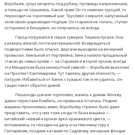
Воробьёв, сунул сигареты под рубаху, пуговицы капризничали,
а пальцы не слушались. Какой срам! Он то семенил трусцой, то
переходил на торопливый шаг. Трусливо озирался, напуганный
эхом своих шаркающих подошв. Он старался не топать, ступал
осторожно и бесшумно, но получалось не всегда.
Город погружался в серые сумерки. Тишина пугала. Она
казалась вязкой, почти материальной. Возвращаться
подворотнями было опасно. Дергачи выходили на вечерний
промысел. Хмельной от портвейна, Зинка налила прощальный
стакан до самых краёв — за старание и второй оргазм, всегда
эта Мещерская была ненасытной самкой — Воробьёв выскочил
на Проспект Кантемирова. Тут таилась другая опасность —
патрули. Избавиться от банок с гуашью так и не удалось. Он
тащил пакет обратно домой.
Пешеходы шагали торопливо, жались к домам. Москву
давно перестали бомбить, но привычка осталась. Редкие
машины проносились мимо, Воробьёву странно было даже
представить, что у них тоже когда-то была машина —
китайский «хювай-корона» ярко-оранжевого цвета, —
вспомнились те поездки на дачу и на Николину гору к
Гаспарянам, поздние катания по Садовому, вечерние фонари