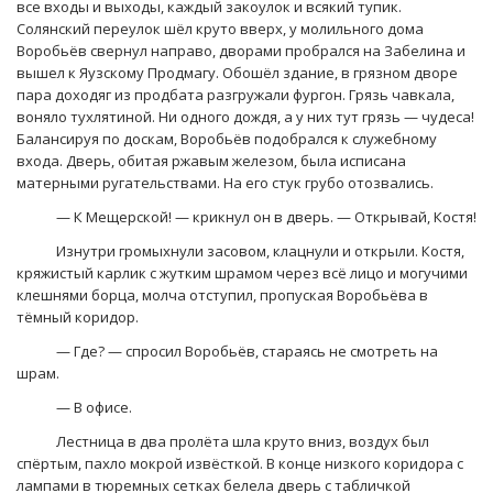
все входы и выходы, каждый закоулок и всякий тупик.
Солянский переулок шёл круто вверх, у молильного дома
Воробьёв свернул направо, дворами пробрался на Забелина и
вышел к Яузскому Продмагу. Обошёл здание, в грязном дворе
пара доходяг из продбата разгружали фургон. Грязь чавкала,
воняло тухлятиной. Ни одного дождя, а у них тут грязь — чудеса!
Балансируя по доскам, Воробьёв подобрался к служебному
входа. Дверь, обитая ржавым железом, была исписана
матерными ругательствами. На его стук грубо отозвались.
— К Мещерской! — крикнул он в дверь. — Открывай, Костя!
Изнутри громыхнули засовом, клацнули и открыли. Костя,
кряжистый карлик с жутким шрамом через всё лицо и могучими
клешнями борца, молча отступил, пропуская Воробьёва в
тёмный коридор.
— Где? — спросил Воробьёв, стараясь не смотреть на
шрам.
— В офисе.
Лестница в два пролёта шла круто вниз, воздух был
спёртым, пахло мокрой извёсткой. В конце низкого коридора с
лампами в тюремных сетках белела дверь с табличкой