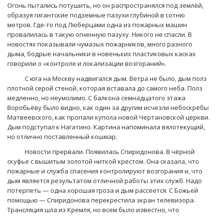
Огонь пытались потушить, но он распространялся под землёй,
образуя гигантские подземные пазухи глубиной в сотню
метров. Где-то под Люберцами одна из пожарных машин
провалилась в такую огненную пазуху. Никого не спасли. В
новостях показывали чумазых пожарников, много разного
дыма, бодрые начальники в новеньких пластиковых касках
говорили о «контроле и локализации возгораний».
С юга на Москву надвигался дым. Ветра не было, дым полз
плотной серой стеной, которая вставала до самого неба. Полз
медленно, но неумолимо. С балкона семнадцатого этажа
Воробьёву было видно, как один за другим исчезли небоскрёбы
Матвеевского, как пропали купола новой Чертановской церкви.
Дым подступал к Нагатино. Картина напоминала вялотекущий,
но отлично поставленный кошмар.
Новости прервали. Появилась Спиридонова. В чёрной
скуфье с вышитым золотой ниткой крестом. Она сказала, что
пожарные и служба спасения контролируют возгорания и, что
дым является результатом отличной работы этих служб. Надо
потерпеть — одна хорошая гроза и дым рассеется. С Божьей
помощью — Спиридонова перекрестила экран телевизора.
Трансляция шла из Кремля, но всем было известно, что