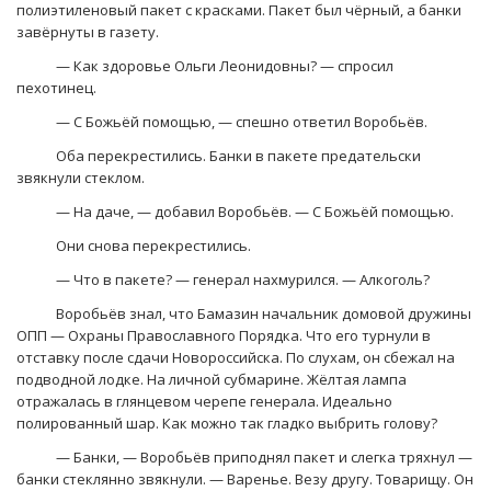
полиэтиленовый пакет с красками. Пакет был чёрный, а банки
завёрнуты в газету.
— Как здоровье Ольги Леонидовны? — спросил
пехотинец.
— С Божьёй помощью, — спешно ответил Воробьёв.
Оба перекрестились. Банки в пакете предательски
звякнули стеклом.
— На даче, — добавил Воробьёв. — С Божьёй помощью.
Они снова перекрестились.
— Что в пакете? — генерал нахмурился. — Алкоголь?
Воробьёв знал, что Бамазин начальник домовой дружины
ОПП — Охраны Православного Порядка. Что его турнули в
отставку после сдачи Новороссийска. По слухам, он сбежал на
подводной лодке. На личной субмарине. Жёлтая лампа
отражалась в глянцевом черепе генерала. Идеально
полированный шар. Как можно так гладко выбрить голову?
— Банки, — Воробьёв приподнял пакет и слегка тряхнул —
банки стеклянно звякнули. — Варенье. Везу другу. Товарищу. Он