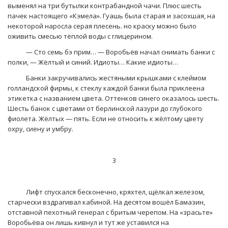
выменял на три бутылки контрабандной чачи. Плюс шесть
пачек настоящего «Кэмела». Гуашь была старая и засохшая, на
некоторой наросла серая плесень. но краску можно было
оживить смесью тёплой воды с глицерином.
— Сто семь бэ прим… — Воробьёв начал снимать банки с
полки, — Жёлтый и синий. Идиоты… Какие идиоты…
Банки закручивались жестяными крышками с клеймом
голландской фирмы, к стеклу каждой банки была приклеена
этикетка с названием цвета. Оттенков синего оказалось шесть.
Шесть банок с цветами от берлинской лазури до глубокого
фиолета. Жёлтых — пять. Если не относить к жёлтому цвету
охру, сиену и умбру.
3
Лифт спускался бесконечно, кряхтел, щёлкал железом,
старчески вздрагивал кабиной. На десятом вошёл Бамазин,
отставной пехотный генерал с бритым черепом. На «зрасьте»
Воробьёва он лишь кивнул и тут же уставился на