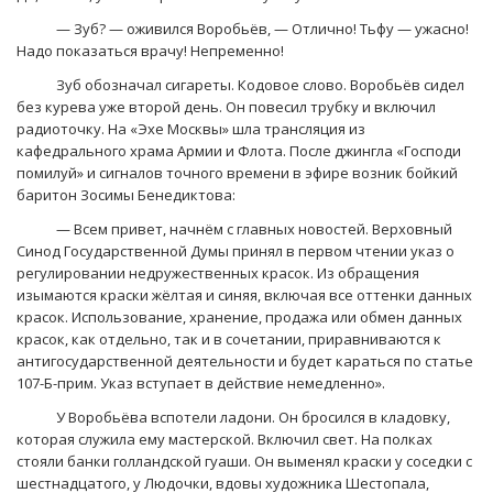
— Зуб? — оживился Воробьёв, — Отлично! Тьфу — ужасно!
Надо показаться врачу! Непременно!
Зуб обозначал сигареты. Кодовое слово. Воробьёв сидел
без курева уже второй день. Он повесил трубку и включил
радиоточку. На «Эхе Москвы» шла трансляция из
кафедрального храма Армии и Флота. После джингла «Господи
помилуй» и сигналов точного времени в эфире возник бойкий
баритон Зосимы Бенедиктова:
— Всем привет, начнём с главных новостей. Верховный
Синод Государственной Думы принял в первом чтении указ о
регулировании недружественных красок. Из обращения
изымаются краски жёлтая и синяя, включая все оттенки данных
красок. Использование, хранение, продажа или обмен данных
красок, как отдельно, так и в сочетании, приравниваются к
антигосударственной деятельности и будет караться по статье
107-Б-прим. Указ вступает в действие немедленно».
У Воробьёва вспотели ладони. Он бросился в кладовку,
которая служила ему мастерской. Включил свет. На полках
стояли банки голландской гуаши. Он выменял краски у соседки с
шестнадцатого, у Людочки, вдовы художника Шестопала,