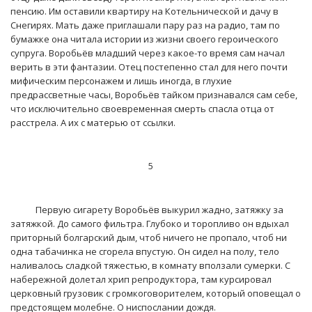
пенсию. Им оставили квартиру на Котельнической и дачу в
Снегирях. Мать даже приглашали пару раз на радио, там по
бумажке она читала истории из жизни своего героического
супруга. Воробьёв младший через какое-то время сам начал
верить в эти фантазии. Отец постепенно стал для него почти
мифическим персонажем и лишь иногда, в глухие
предрассветные часы, Воробьёв тайком признавался сам себе,
что исключительно своевременная смерть спасла отца от
расстрела. А их с матерью от ссылки.
5
Первую сигарету Воробьёв выкурил жадно, затяжку за
затяжкой. До самого фильтра. Глубоко и торопливо он вдыхал
приторный болгарский дым, чтоб ничего не пропало, чтоб ни
одна табачинка не сгорела впустую. Он сидел на полу, тело
наливалось сладкой тяжестью, в комнату вползали сумерки. С
набережной долетал хрип репродуктора, там курсировал
церковный грузовик с громкоговорителем, который оповещал о
предстоящем молебне. О ниспослании дождя.