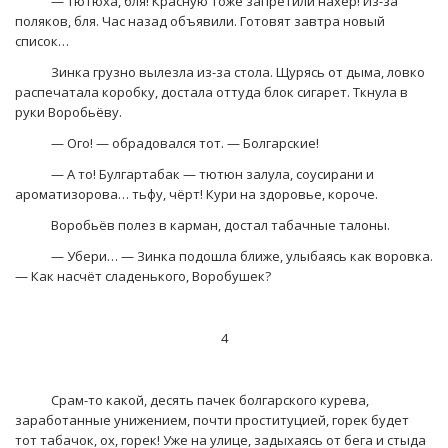
— Тютюха, бля! Красную тоже запретили нахер! Из-за
поляков, бля. Час назад объявили. Готовят завтра новый
список…
Зинка грузно вылезла из-за стола. Щурясь от дыма, ловко
распечатала коробку, достала оттуда блок сигарет. Ткнула в
руки Воробьёву.
— Ого! — обрадовался тот. — Болгарские!
— А то! Булгартабак — тютюн залула, соусирани и
ароматизорова… тьфу, чёрт! Кури на здоровье, короче.
Воробьёв полез в карман, достал табачные талоны.
— Убери… — Зинка подошла ближе, улыбаясь как воровка.
— Как насчёт сладенького, Воробушек?
4
Срам-то какой, десять пачек болгарского курева,
заработанные унижением, почти проституцией, горек будет
тот табачок, ох, горек! Уже на улице, задыхаясь от бега и стыда