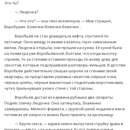
Это ты?
— Людочка?
— Что это? — она тихо всхлипнула. — Мне страшно,
Воробушек. Божечки-божечки-божечки…
Воробьёв не стал дожидаться лифта, спустился по
лестнице. Окно между этажами казалось глухо замазанным
мелом. Людочка открыла, они прошли на кухню. Её кухня была
на полметра уже Воробьёвской, болтали, что когда высотку
строили, то за стенами оставили проходы по всему дому для
сексотов, которые подслушивали разговоры жильцов. В детстве
Воробьёв действительно слышал шорохи за стенами своей
квартиры, он представлял угрюмых чекистов (чёрные очки,
чёрные шляпы, чёрные макинтоши с поднятыми воротниками),
чутко прильнувших ухом к стене с той стороны.
Воробьёв достал из кармана рубашки две сигареты.
Поднёс спичку Людочке. Она затянулась, блаженно
зажмурилась. Мелкого формата, с хрупкой шеей, издалека или в
потёмках её запросто можно было принять за школьницу.
— Круче секса, — вдова нежно выпустила струйку дыма в
потолок. — Не то, что наша махорка. Будто тряпки ссаные