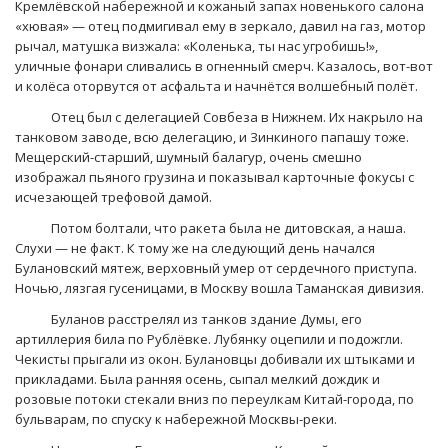
Кремлёвской набережной и кожаный запах новенького салона
«хювая» — отец подмигивал ему в зеркало, давил на газ, мотор
рычал, матушка визжала: «Коленька, ты нас угробишь!»,
уличные фонари сливались в огненный смерч. Казалось, вот-вот
и колёса оторвутся от асфальта и начнётся волшебный полёт.
Отец был с делегацией Совбеза в Нижнем. Их накрыло на
танковом заводе, всю делегацию, и Зинкиного папашу тоже.
Мещерский-старший, шумный балагур, очень смешно
изображал пьяного грузина и показывал карточные фокусы с
исчезающей трефовой дамой.
Потом болтали, что ракета была не дитовская, а наша.
Слухи — не факт. К тому же на следующий день начался
Булановский мятеж, верховный умер от сердечного приступа.
Ночью, лязгая гусеницами, в Москву вошла Таманская дивизия.
Буланов расстрелял из танков здание Думы, его
артиллерия била по Рублёвке. Лубянку оцепили и подожгли.
Чекисты прыгали из окон. Булановцы добивали их штыками и
прикладами. Была ранняя осень, сыпал мелкий дождик и
розовые потоки стекали вниз по переулкам Китай-города, по
бульварам, по спуску к набережной Москвы-реки.