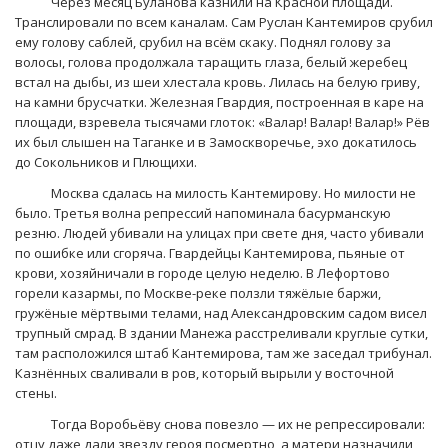
Через месяц Буланова казнили на Красной площади.
Транслировали по всем каналам. Сам Руслан Кантемиров срубил
ему голову саблей, срубил на всём скаку. Поднял голову за
волосы, голова продолжала таращить глаза, белый жеребец
встал на дыбы, из шеи хлестала кровь. Лилась на белую гриву,
на камни брусчатки. Железная Гвардия, построенная в каре на
площади, взревела тысячами глоток: «Валар! Валар! Валар!» Рёв
их был слышен на Таганке и в Замоскворечье, эхо докатилось
до Сокольников и Плющихи.
Москва сдалась на милость Кантемирову. Но милости не
было. Третья волна репрессий напоминала басурманскую
резню. Людей убивали на улицах при свете дня, часто убивали
по ошибке или сгоряча. Гвардейцы Кантемирова, пьяные от
крови, хозяйничали в городе целую неделю. В Лефортово
горели казармы, по Москве-реке ползли тяжёлые баржи,
гружёные мёртвыми телами, над Александровским садом висел
трупный смрад. В здании Манежа расстреливали круглые сутки,
там расположился штаб Кантемирова, там же заседал трибунал.
Казнённых сваливали в ров, который вырыли у восточной
стены.
Тогда Воробьёву снова повезло — их не репрессировали:
отцу даже дали звезду героя посмертно, а матери назначили