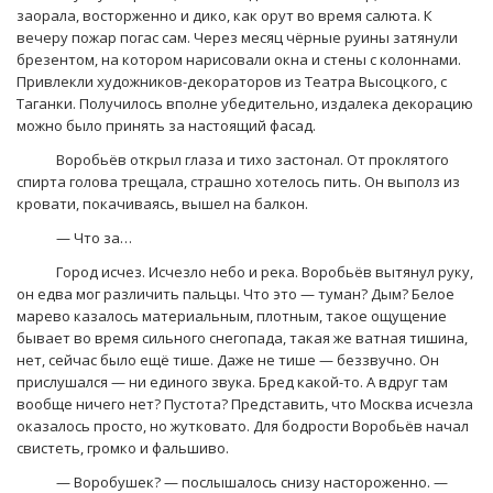
заорала, восторженно и дико, как орут во время салюта. К
вечеру пожар погас сам. Через месяц чёрные руины затянули
брезентом, на котором нарисовали окна и стены с колоннами.
Привлекли художников-декораторов из Театра Высоцкого, с
Таганки. Получилось вполне убедительно, издалека декорацию
можно было принять за настоящий фасад.
Воробьёв открыл глаза и тихо застонал. От проклятого
спирта голова трещала, страшно хотелось пить. Он выполз из
кровати, покачиваясь, вышел на балкон.
— Что за…
Город исчез. Исчезло небо и река. Воробьёв вытянул руку,
он едва мог различить пальцы. Что это — туман? Дым? Белое
марево казалось материальным, плотным, такое ощущение
бывает во время сильного снегопада, такая же ватная тишина,
нет, сейчас было ещё тише. Даже не тише — беззвучно. Он
прислушался — ни единого звука. Бред какой-то. А вдруг там
вообще ничего нет? Пустота? Представить, что Москва исчезла
оказалось просто, но жутковато. Для бодрости Воробьёв начал
свистеть, громко и фальшиво.
— Воробушек? — послышалось снизу настороженно. —