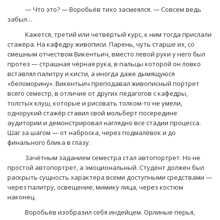
— Что это? — Воробьёв тихо засмеялся. — Совсем ведь
забыл…
Кажется, третий или четвёртый курс, к ним тогда прислали
стажёра. На кафедру живописи. Парень, чуть старше их, со
смешным отчеством Викентьич, вместо левой руки у него был
протез — страшная чёрная рука, в пальцы которой он ловко
вставлял палитру и кисти, а иногда даже дымящуюся
«беломорину». Викентьич преподавал живописный портрет
всего семестр, в отличие от других педагогов с кафедры,
толстых клуш, которые и рисовать толком-то не умели,
однорукий стажёр ставил свой мольберт посередине
аудитории и демонстрировал наглядно все стадии процесса.
Шаг за шагом — от наброска, через подмалёвок и до
финального блика в глазу.
Зачётным заданием семестра стал автопортрет. Но не
простой автопортрет, а эмоциональный. Студент должен был
раскрыть сущность характера всеми доступными средствами —
через палитру, освещение, мимику лица, через костюм
наконец.
Воробьёв изобразил себя индейцем. Орлиные перья,