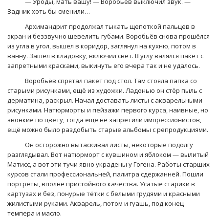
— Уроды, мать вашу! — Воробьёв выключил звук. —
Задник хоть бы сменили…
Архимандрит продолжал тыкать щепоткой пальцев в
экран и беззвучно шевелить губами. Воробьёв снова прошёлся
из угла в угол, вышел в коридор, заглянул на кухню, потом в
ванну. Зашёл в кладовку, включил свет. В углу валялся пакет с
запретными красками, выкинуть его вчера так и не удалось.
Воробьёв спрятал пакет под стол. Там стояла папка со
старыми рисунками, ещё из художки. Ладонью он стёр пыль с
дерматина, раскрыл. Начал доставать листы с акварельными
рисунками. Натюрморты и пейзажи первого курса, наивные, но
звонкие по цвету, тогда ещё не запретили импрессионистов,
ещё можно было раздобыть старые альбомы с репродукциями.
Он осторожно вытаскивал листы, некоторые подолгу
разглядывал. Вот натюрморт с кувшином и яблоком — вылитый
Матисс, а вот эти тучи явно украдены у Гогена. Работы старших
курсов стали профессиональней, палитра сдержанней. Пошли
портреты, вполне пристойного качества. Усатые старики в
картузах и без, понурые тётки с белыми грудями и красными
жилистыми руками. Акварель, потом и гуашь, под конец
темпера и масло.