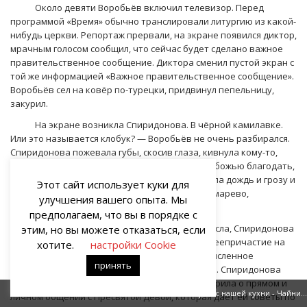
Около девяти Воробьёв включил телевизор. Перед
программой «Время» обычно транслировали литургию из какой-
нибудь церкви. Репортаж прервали, на экране появился диктор,
мрачным голосом сообщил, что сейчас будет сделано важное
правительственное сообщение. Диктора сменил пустой экран с
той же информацией «Важное правительственное сообщение».
Воробьёв сел на ковёр по-турецки, придвинул пепельницу,
закурил.
На экране возникла Спиридонова. В чёрной камилавке.
Или это называется клобук? — Воробьёв не очень разбирался.
Спиридонова пожевала губы, скосив глаза, кивнула кому-то,
кашлянула и начала говорить. Про молебен и божью благодать,
про Богородицу, что услышала нас и ниспослала дождь и грозу и
Этот сайт использует куки для
тем спасла святую землю православную. Про марево,
улучшения вашего опыта. Мы
накрывшее Москву, разумеется, речь не шла.
предполагаем, что вы в порядке с
Постепенно Воробьёв потерял нить смысла, Спиридонова
этим, но вы можете отказаться, если
продолжала говорить, она громоздила одно деепричастие на
хотите.
настройки Cookie
другое, речь превратилась в мантру, в бессмысленное
принять
заклинание, напичканное церковным сленгом. Спиридонова
была бледна, бледнее обычного, она уже говорила о прямом и
Вася
Истории с нашей кухни - Чайник на пенсии
личном общении с Пресвятой Девой, которая даёт ей советы по