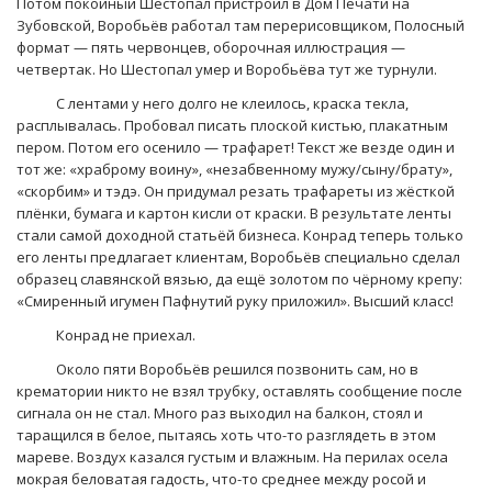
Потом покойный Шестопал пристроил в Дом Печати на
Зубовской, Воробьёв работал там перерисовщиком, Полосный
формат — пять червонцев, оборочная иллюстрация —
четвертак. Но Шестопал умер и Воробьёва тут же турнули.
С лентами у него долго не клеилось, краска текла,
расплывалась. Пробовал писать плоской кистью, плакатным
пером. Потом его осенило — трафарет! Текст же везде один и
тот же: «храброму воину», «незабвенному мужу/сыну/брату»,
«скорбим» и тэдэ. Он придумал резать трафареты из жёсткой
плёнки, бумага и картон кисли от краски. В результате ленты
стали самой доходной статьёй бизнеса. Конрад теперь только
его ленты предлагает клиентам, Воробьёв специально сделал
образец славянской вязью, да ещё золотом по чёрному крепу:
«Смиренный игумен Пафнутий руку приложил». Высший класс!
Конрад не приехал.
Около пяти Воробьёв решился позвонить сам, но в
крематории никто не взял трубку, оставлять сообщение после
сигнала он не стал. Много раз выходил на балкон, стоял и
таращился в белое, пытаясь хоть что-то разглядеть в этом
мареве. Воздух казался густым и влажным. На перилах осела
мокрая беловатая гадость, что-то среднее между росой и