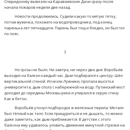
Спиридонову вывезли на Караваевские Дачи сразу после
начала пожаров недели две назад.
Новости продолжились. Судили какую-то мятую тётку,
потом мужичка, похожего на водопроводчика, под конец
паренька лет пятнадцати. Парень был тощ и бледен, он был гол
по пояс.
2
Но грозы не было. Ни завтра, ни через два дня. Воробьёв
выходил на балкон каждый час. Дым подбирался к центру. Шёл
вертикальной стеной. Исчезли Лужники, пропала высотка
университета, дым сполз с набережной на воду. Путинский мост
доходил до середины Москвы-реки и упирался в серую стену.
Как в бетон.
Воробьёв уткнул подбородок в железные перила. Металл
был тёплый как тело. Если прищуриться и не дышать, то можно
даже заметить, как дым приближается. В детстве с этого
балкона ему удавалось уловить движение минутной стрелки на