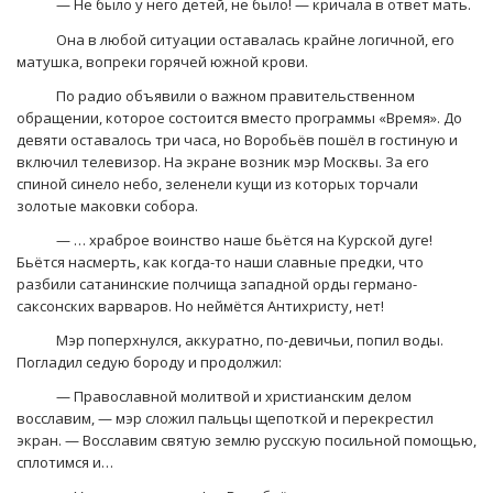
— Не было у него детей, не было! — кричала в ответ мать.
Она в любой ситуации оставалась крайне логичной, его
матушка, вопреки горячей южной крови.
По радио объявили о важном правительственном
обращении, которое состоится вместо программы «Время». До
девяти оставалось три часа, но Воробьёв пошёл в гостиную и
включил телевизор. На экране возник мэр Москвы. За его
спиной синело небо, зеленели кущи из которых торчали
золотые маковки собора.
— … храброе воинство наше бьётся на Курской дуге!
Бьётся насмерть, как когда-то наши славные предки, что
разбили сатанинские полчища западной орды германо-
саксонских варваров. Но неймётся Антихристу, нет!
Мэр поперхнулся, аккуратно, по-девичьи, попил воды.
Погладил седую бороду и продолжил:
— Православной молитвой и христианским делом
восславим, — мэр сложил пальцы щепоткой и перекрестил
экран. — Восславим святую землю русскую посильной помощью,
сплотимся и…