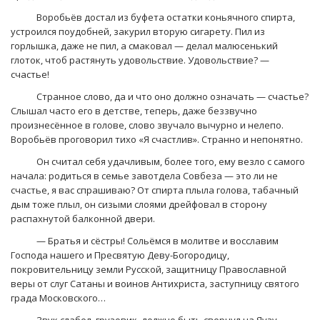
Воробьёв достал из буфета остатки коньячного спирта,
устроился поудобней, закурил вторую сигарету. Пил из
горлышка, даже не пил, а смаковал — делал малюсенький
глоток, чтоб растянуть удовольствие. Удовольствие? —
счастье!
Странное слово, да и что оно должно означать — счастье?
Слышал часто его в детстве, теперь, даже беззвучно
произнесённое в голове, слово звучало вычурно и нелепо.
Воробьёв проговорил тихо «Я счастлив». Странно и непонятно.
Он считал себя удачливым, более того, ему везло с самого
начала: родиться в семье завотдела Совбеза — это ли не
счастье, я вас спрашиваю? От спирта плыла голова, табачный
дым тоже плыл, он сизыми слоями дрейфовал в сторону
распахнутой балконной двери.
— Братья и сёстры! Сольёмся в молитве и восславим
Господа нашего и Пресвятую Деву-Богородицу,
покровительницу земли Русской, защитницу Православной
веры от слуг Сатаны и воинов Антихриста, заступницу святого
града Московского…
Звук слабел, грузовик, должно быть свернул на Яузу.