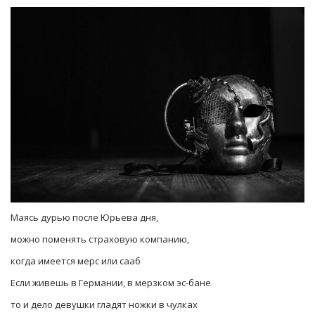
Маясь дурью после Юрьева дня,
можно поменять страховую компанию,
когда имеется мерс или сааб
Если живешь в Германии, в мерзком эс-бане
то и дело девушки гладят ножки в чулках