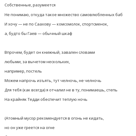
Собственные, разумеется
Не понимаю, откуда такое множество самовлюбленных баб
И хочу — не по Саахову — комсомолок, спортсменок,
а, будто бы Гаев — обычный шкаф
Впрочем, будет он книжный, завален словами
любыми, за вычетом нескольких,
например, постель
Можем напрочь изъять, тут челночь, не челночь
Для тебя (как всегда) я отчалил не в ту, понимаешь, степь
На крайняк Тедди обеспечит теплую ночь
(Атомный мусор рекомендуется в огонь не кидать,
но он уже греется на огне