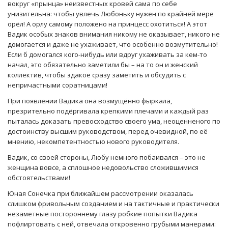
вокруг «прынца» неизвестных кровей сама по себе
унизительна: чтобы увлечь Любоньку нужен по крайней мере
орёл! А орлу самому положено на принцесс охотиться! А этот
Вадик особых знаков внимания никому не оказывает, никого не
домогается и даже не ухаживает, что особенно возмутительно!
Если б домогался кого-нибудь или вдруг ухаживать за кем-то
начал, это обязательно заметили бы – на то он и женский
коллектив, чтобы эдакое сразу заметить и обсудить с
непричастными соратницами!
При появлении Вадика она возмущённо фыркала,
презрительно подёргивала крепкими плечами и каждый раз
пыталась доказать превосходство своего ума, неоценненого по
достоинству высшим руководством, перед очевидной, по её
мнению, некомпетентностью нового руководителя.
Вадик, со своей стороны, Любу немного побаивался – это не
женщина вовсе, а сплошное недовольство сложившимися
обстоятельствами!
Юная Сонечка при ближайшем рассмотрении оказалась
слишком фривольным созданием и на тактичные и практически
незаметные постороннему глазу робкие попытки Вадика
пофлиртовать с ней, отвечала откровенно грубыми манерами: