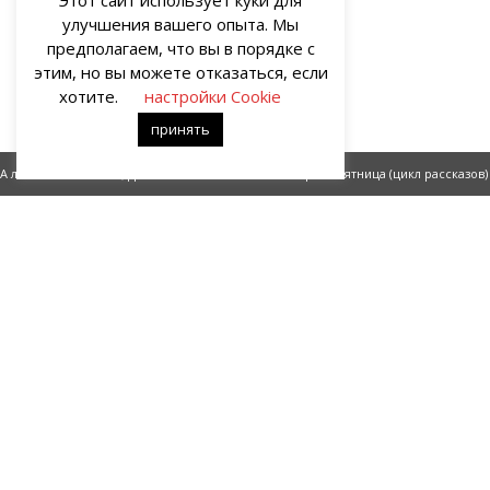
Этот сайт использует куки для
улучшения вашего опыта. Мы
предполагаем, что вы в порядке с
этим, но вы можете отказаться, если
хотите.
настройки Cookie
принять
А любви не меняли (фрагмент романа)
Черная пятница (цикл рассказов)
О НАС
Портал о современных культуре и искусстве «гУрУ». Все права
защищены законом. Рукописи не рецензируются и не
возвращаются. Рецензирование рукописей возможно при
договорённости с руководством проекта.
Все права на статьи и публикации, иллюстрации, материалы
иного рода и художественное оформление сайта принадлежат
редакции портала «гУрУ». Ответственность за содержание
материалов несут авторы – блогеры.