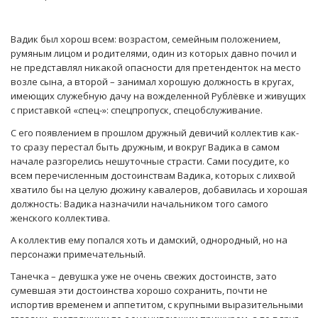
Вадик был хорош всем: возрастом, семейным положением,
румяным лицом и родителями, один из которых давно почил и
не представлял никакой опасности для претенденток на место
возле сына, а второй – занимал хорошую должность в кругах,
имеющих служебную дачу на вожделенной Рублёвке и живущих
с приставкой «спец-»: спецпропуск, спецобслуживание.
С его появлением в прошлом дружный девичий коллектив как-
то сразу перестал быть дружным, и вокруг Вадика в самом
начале разгорелись нешуточные страсти. Сами посудите, ко
всем перечисленным достоинствам Вадика, которых с лихвой
хватило бы на целую дюжину кавалеров, добавилась и хорошая
должность: Вадика назначили начальником того самого
женского коллектива.
А коллектив ему попался хоть и дамский, однородный, но на
персонажи примечательный.
Танечка – девушка уже не очень свежих достоинств, зато
сумевшая эти достоинства хорошо сохранить, почти не
испортив временем и аппетитом, с крупными выразительными