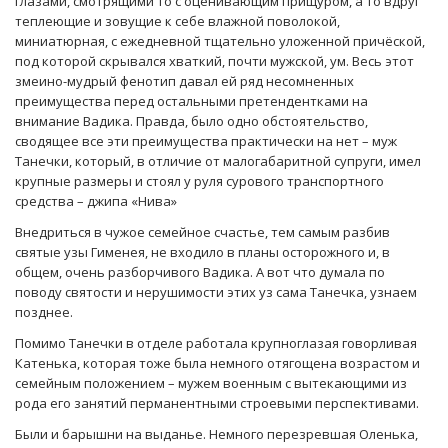
глазами, смотрящими то с оценивающим прищуром, а то вдруг
теплеющие и зовущие к себе влажной поволокой,
миниатюрная, с ежедневной тщательно уложенной причёской,
под которой скрывался хваткий, почти мужской, ум. Весь этот
змеино-мудрый фенотип давал ей ряд несомненных
преимущества перед остальными претендентками на
внимание Вадика. Правда, было одно обстоятельство,
сводящее все эти преимущества практически на нет – муж
Танечки, который, в отличие от малогабаритной супруги, имел
крупные размеры и стоял у руля сурового транспортного
средства – джипа «Нива»
Внедриться в чужое семейное счастье, тем самым разбив
святые узы Гименея, не входило в планы осторожного и, в
общем, очень разборчивого Вадика. А вот что думала по
поводу святости и нерушимости этих уз сама Танечка, узнаем
позднее.
Помимо Танечки в отделе работала крупноглазая говорливая
Катенька, которая тоже была немного отягощена возрастом и
семейным положением – мужем военным с вытекающими из
рода его занятий перманентными строевыми перспективами.
Были и барышни на выданье. Немного перезревшая Оленька,