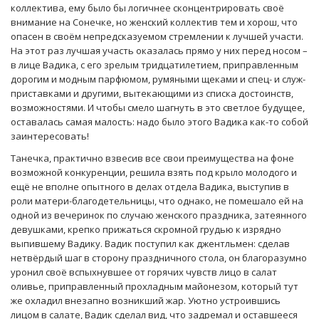
коллектива, ему было бы логичнее сконцентрировать своё
внимание на Сонечке, но женский коллектив тем и хорош, что
опасен в своём непредсказуемом стремлении к лучшей участи.
На этот раз лучшая участь оказалась прямо у них перед носом –
в лице Вадика, с его зрелым тридцатилетием, приправленным
дорогим и модным парфюмом, румяными щеками и спец- и служ-
приставками и другими, вытекающими из списка достоинств,
возможностями. И чтобы смело шагнуть в это светлое будущее,
оставалась самая малость: надо было этого Вадика как-то собой
заинтересовать!
Танечка, практично взвесив все свои преимущества на фоне
возможной конкуренции, решила взять под крыло молодого и
ещё не вполне опытного в делах отдела Вадика, выступив в
роли матери-благодетельницы, что однако, не помешало ей на
одной из вечеринок по случаю женского праздника, затеянного
девушками, крепко прижаться скромной грудью к изрядно
выпившему Вадику. Вадик поступил как джентльмен: сделав
нетвёрдый шаг в сторону праздничного стола, он благоразумно
уронил своё вспыхнувшее от горячих чувств лицо в салат
оливье, приправленный прохладным майонезом, который тут
же охладил внезапно возникший жар. Уютно устроившись
лицом в салате, Вадик сделал вид, что задремал и оставшееся