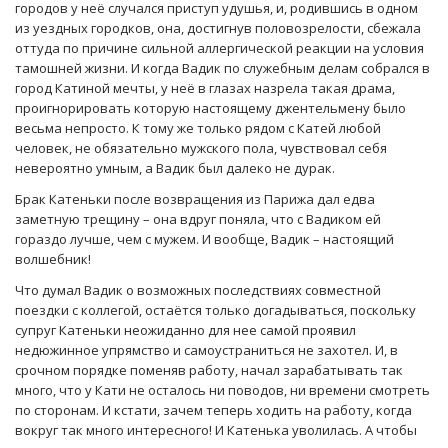
городов у неё случался приступ удушья, и, родившись в одном
из уездных городков, она, достигнув половозрелости, сбежала
оттуда по причине сильной аллергической реакции на условия
тамошней жизни. И когда Вадик по служебным делам собрался в
город Катиной мечты, у неё в глазах назрела такая драма,
проигнорировать которую настоящему джентельмену было
весьма непросто. К тому же только рядом с Катей любой
человек, не обязательно мужского пола, чувствовал себя
невероятно умным, а Вадик был далеко не дурак.
Брак Катеньки после возвращения из Парижа дал едва
заметную трещину – она вдруг поняла, что с Вадиком ей
гораздо лучше, чем с мужем. И вообще, Вадик – настоящий
волшебник!
Что думал Вадик о возможных последствиях совместной
поездки с коллегой, остаётся только догадываться, поскольку
супруг Катеньки неожиданно для нее самой проявил
недюжинное упрямство и самоустраниться не захотел. И, в
срочном порядке поменяв работу, начал зарабатывать так
много, что у Кати не осталось ни поводов, ни времени смотреть
по сторонам. И кстати, зачем теперь ходить на работу, когда
вокруг так много интересного! И Катенька уволилась. А чтобы