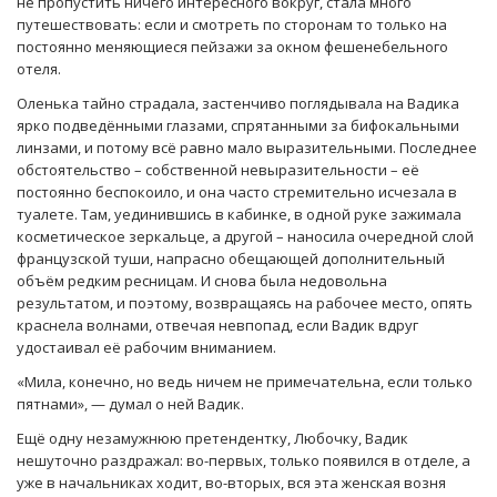
не пропустить ничего интересного вокруг, стала много
путешествовать: если и смотреть по сторонам то только на
постоянно меняющиеся пейзажи за окном фешенебельного
отеля.
Оленька тайно страдала, застенчиво поглядывала на Вадика
ярко подведёнными глазами, спрятанными за бифокальными
линзами, и потому всё равно мало выразительными. Последнее
обстоятельство – собственной невыразительности – её
постоянно беспокоило, и она часто стремительно исчезала в
туалете. Там, уединившись в кабинке, в одной руке зажимала
косметическое зеркальце, а другой – наносила очередной слой
французской туши, напрасно обещающей дополнительный
объём редким ресницам. И снова была недовольна
результатом, и поэтому, возвращаясь на рабочее место, опять
краснела волнами, отвечая невпопад, если Вадик вдруг
удостаивал её рабочим вниманием.
«Мила, конечно, но ведь ничем не примечательна, если только
пятнами», — думал о ней Вадик.
Ещё одну незамужнюю претендентку, Любочку, Вадик
нешуточно раздражал: во-первых, только появился в отделе, а
уже в начальниках ходит, во-вторых, вся эта женская возня