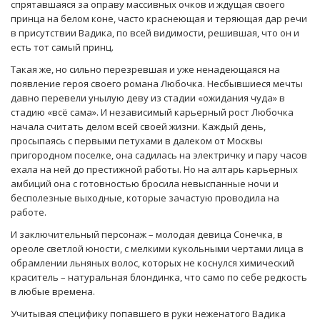
спрятавшаяся за оправу массивных очков и ждущая своего
принца на белом коне, часто краснеющая и теряющая дар речи
в присутствии Вадика, по всей видимости, решившая, что он и
есть тот самый принц.
Такая же, но сильно перезревшая и уже ненадеющаяся на
появление героя своего романа Любочка. Несбывшиеся мечты
давно перевели унылую деву из стадии «ожидания чуда» в
стадию «всё сама». И независимый карьерный рост Любочка
начала считать делом всей своей жизни. Каждый день,
просыпаясь с первыми петухами в далеком от Москвы
пригородном поселке, она садилась на электричку и пару часов
ехала на ней до престижной работы. Но на алтарь карьерных
амбиций она с готовностью бросила невыспанные ночи и
бесполезные выходные, которые зачастую проводила на
работе.
И заключительный персонаж – молодая девица Сонечка, в
ореоле светлой юности, с мелкими кукольными чертами лица в
обрамлении льняных волос, которых не коснулся химический
краситель – натуральная блондинка, что само по себе редкость
в любые времена.
Учитывая специфику попавшего в руки неженатого Вадика