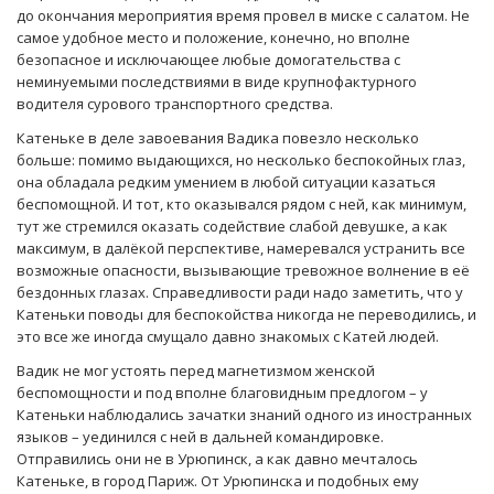
до окончания мероприятия время провел в миске с салатом. Не
самое удобное место и положение, конечно, но вполне
безопасное и исключающее любые домогательства с
неминуемыми последствиями в виде крупнофактурного
водителя сурового транспортного средства.
Катеньке в деле завоевания Вадика повезло несколько
больше: помимо выдающихся, но несколько беспокойных глаз,
она обладала редким умением в любой ситуации казаться
беспомощной. И тот, кто оказывался рядом с ней, как минимум,
тут же стремился оказать содействие слабой девушке, а как
максимум, в далёкой перспективе, намеревался устранить все
возможные опасности, вызывающие тревожное волнение в её
бездонных глазах. Справедливости ради надо заметить, что у
Катеньки поводы для беспокойства никогда не переводились, и
это все же иногда смущало давно знакомых с Катей людей.
Вадик не мог устоять перед магнетизмом женской
беспомощности и под вполне благовидным предлогом – у
Катеньки наблюдались зачатки знаний одного из иностранных
языков – уединился с ней в дальней командировке.
Отправились они не в Урюпинск, а как давно мечталось
Катеньке, в город Париж. От Урюпинска и подобных ему