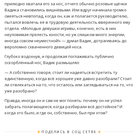
прилюдно хватала его за нос, отчего обычно розовые щёчки
Вадика становились вишнёвыми. Или вдруг начинала громко
смеяться невпопад, когда он, как и полагается руководителю,
пытался вовлечь её в трудовую деятельность вверенного ему
отдела. «Молодые девушки игривы, конечно, есть в них
неуловимая прелесть юности, но уж слишком много энергии,
иногда совсем неуместной!» — думал Вадик, дотрагиваясь до
вероломно схваченного девицей носа.
Глубоко вздохнув, и продолжая поглаживать публично
оскорблённый нос, Вадик размышлял:
— А собственно говоря, стоит ли надеяться встретить ту
единственную, когда всё хорошее уже давно разобрали? Стоит
ли отвлекаться на то, что осталось или заглядываться на то, что
уже разобрано?
Правда, иногда он и сам не мог понять: почему он не успел
забрать полагающееся, когда разбирали всё достойное? И
когда это было, и где он, собственно, был при этом?
ПОДЕЛИСЬ В СОЦ СЕТЯХ