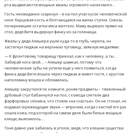
рта выдвигаются мощные жвалы огромного насекомого…
Гость неожиданно схаркнул – и на пол упал кусок человеческой
ноги: берцовая кость и болтающаяся на жилах ступня. Сквозь
почерневшие остатки мяса желтело. Маму вырвало прямо на
стол, дядя Витя выдернул финку из-за голенища.
Жвалы у дяди Алишера ушли куда-то в глубь черепа, он
застегнул пиджак на верхнюю пуговицу, звякнув медалями:
— К фронтовому товарищу приехал, как к человеку, а ты…
Забирай нога свой… – Алишер шамкал, потому что
человеческие зубы не успели ещё у него появиться, когда
финка дяди Вити вошла через пиджак в живот гостя, с хрустом
наполовину вошла и обломилась.
Алишер закрутился по комнате, роняя предметы – тяжеленный
дубовый стул бабахнулся на пол, с комода слетели два
фарфоровых слоника, что стояли «на счастье». Он не стонал, но
издавал скрежещущие звуки — впрочем, когда с кистей его рук
сошла кожа, под которой на самом деле были белые мощные
клещи, выяснилось…
Тоня давно уже забилась в уголок, видя, что клешни существа