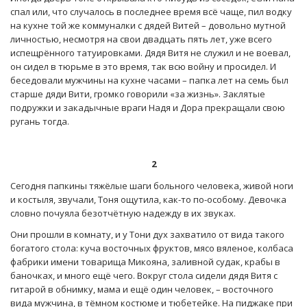
спал или, что случалось в последнее время всё чаще, пил водку
на кухне той же коммуналки с дядей Витей – довольно мутной
личностью, несмотря на свои двадцать пять лет, уже всего
испещрённого татуировками. Дядя Витя не служил и не воевал,
он сидел в тюрьме в это время, так всю войну и просидел. И
беседовали мужчины на кухне часами – папка лет на семь был
старше дяди Вити, громко говорили «за жизнь». Заклятые
подружки и закадычные враги Надя и Дора прекращали свою
ругань тогда.
2
Сегодня папкины тяжёлые шаги больного человека, живой ноги
и костыля, звучали, Тоня ощутила, как-то по-особому. Девочка
словно почуяла безотчётную надежду в их звуках.
Они прошли в комнату, и у Тони дух захватило от вида такого
богатого стола: куча восточных фруктов, мясо вяленое, колбаса
фабрики имени товарища Микояна, заливной судак, крабы в
баночках, и много ещё чего. Вокруг стола сидели дядя Витя с
гитарой в обнимку, мама и ещё один человек, – восточного
вида мужчина, в тёмном костюме и тюбетейке. На пиджаке при