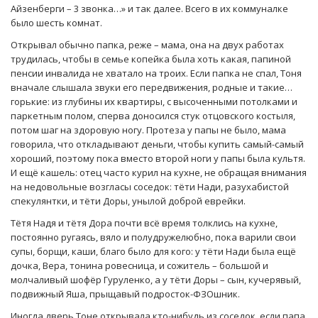
Айзенберги – 3 звонка…» и так далее. Всего в их коммуналке
было шесть комнат.
Открывал обычно папка, реже – мама, она на двух работах
трудилась, чтобы в семье копейка была хоть какая, папиной
пенсии инвалида не хватало на троих. Если папка не спал, Тоня
вначале слышала звуки его передвижения, родные и такие…
горькие: из глубины их квартиры, с высоченными потолками и
паркетным полом, сперва доносился стук отцовского костыля,
потом шаг на здоровую ногу. Протеза у папы не было, мама
говорила, что откладывают деньги, чтобы купить самый-самый
хороший, поэтому пока вместо второй ноги у папы была культя.
И ещё кашель: отец часто курил на кухне, не обращая внимания
на недовольные возгласы соседок: тёти Нади, разухабистой
спекулянтки, и тёти Доры, унылой доброй еврейки.
Тётя Надя и тётя Дора почти всё время толклись на кухне,
постоянно ругаясь, вяло и полудружелюбно, пока варили свои
супы, борщи, каши, благо было для кого: у тёти Нади была ещё
дочка, Вера, тонина ровесница, и сожитель – большой и
молчаливый шофёр Гуруленко, а у тёти Доры – сын, кучерявый,
подвижный Яша, прыщавый подросток-ФЗОшник.
Иногда дверь Тоне открывала кто-нибудь из соседок, если папа