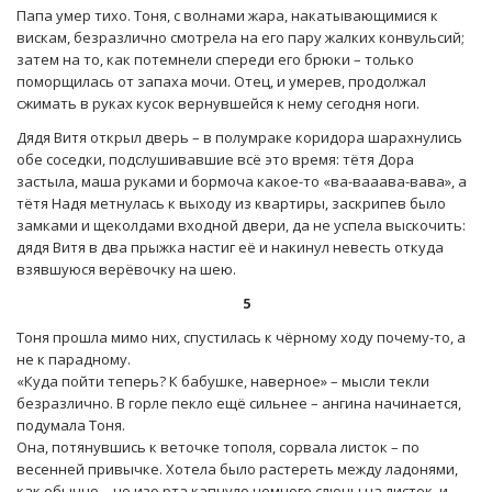
Папа умер тихо. Тоня, с волнами жара, накатывающимися к
вискам, безразлично смотрела на его пару жалких конвульсий;
затем на то, как потемнели спереди его брюки – только
поморщилась от запаха мочи. Отец, и умерев, продолжал
сжимать в руках кусок вернувшейся к нему сегодня ноги.
Дядя Витя открыл дверь – в полумраке коридора шарахнулись
обе соседки, подслушивавшие всё это время: тётя Дора
застыла, маша руками и бормоча какое-то «ва-вааава-вава», а
тётя Надя метнулась к выходу из квартиры, заскрипев было
замками и щеколдами входной двери, да не успела выскочить:
дядя Витя в два прыжка настиг её и накинул невесть откуда
взявшуюся верёвочку на шею.
5
Тоня прошла мимо них, спустилась к чёрному ходу почему-то, а
не к парадному.
«Куда пойти теперь? К бабушке, наверное» – мысли текли
безразлично. В горле пекло ещё сильнее – ангина начинается,
подумала Тоня.
Она, потянувшись к веточке тополя, сорвала листок – по
весенней привычке. Хотела было растереть между ладонями,
как обычно – но изо рта капнуло немного слюны на листок, и