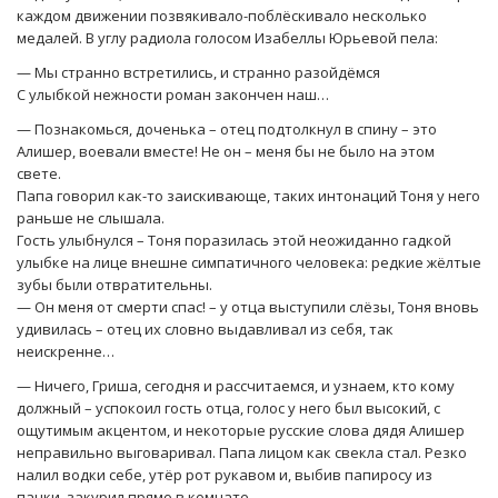
каждом движении позвякивало-поблёскивало несколько
медалей. В углу радиола голосом Изабеллы Юрьевой пела:
— Мы странно встретились, и странно разойдёмся
С улыбкой нежности роман закончен наш…
— Познакомься, доченька – отец подтолкнул в спину – это
Алишер, воевали вместе! Не он – меня бы не было на этом
свете.
Папа говорил как-то заискивающе, таких интонаций Тоня у него
раньше не слышала.
Гость улыбнулся – Тоня поразилась этой неожиданно гадкой
улыбке на лице внешне симпатичного человека: редкие жёлтые
зубы были отвратительны.
— Он меня от смерти спас! – у отца выступили слёзы, Тоня вновь
удивилась – отец их словно выдавливал из себя, так
неискренне…
— Ничего, Гриша, сегодня и рассчитаемся, и узнаем, кто кому
должный – успокоил гость отца, голос у него был высокий, с
ощутимым акцентом, и некоторые русские слова дядя Алишер
неправильно выговаривал. Папа лицом как свекла стал. Резко
налил водки себе, утёр рот рукавом и, выбив папиросу из
пачки, закурил прямо в комнате.