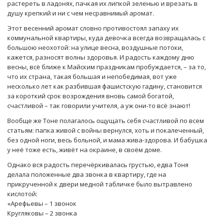
растереть в ладонях, пачкая их липкой зеленью и врезать в
душу крепкий и ни с чем несравнимый аромат.
Этот весенний аромат словно противостоял запаху их
коммунальной квартиры, куда девочка всегда возвращалась с
большою неохотой: на улице весна, воздушные потоки,
кажется, разносят волны здоровья. И радость каждому дню
весны, всё ближе к Майским праздникам пробуждается, – за то,
что их страна, такая большая и непобедимая, вот уже
несколько лет как разбившая фашистскую гадину, становится
за короткий срок возрождения вновь самой богатой,
счастливой – так говорили учителя, а уж они-то всё знают!
Вообще же Тоне полагалось ощущать себя счастливой по всем
статьям: папка живой с войны вернулся, хоть и покалеченный,
без одной ноги, весь больной, и мама жива-здорова. И бабушка
у неё тоже есть, живёт на окраине, в своём доме.
Однако вся радость перечёркивалась грустью, едва Тоня
делала положенные два звонка в квартиру, где на
прикрученной к двери медной табличке было вытравлено
кислотой:
«Арефьевы – 1 звонок
Кругляковы – 2 звонка