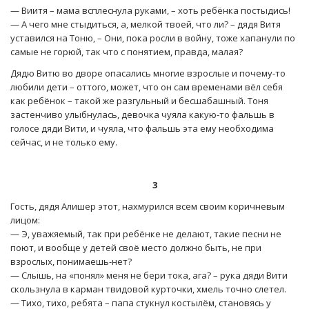
— Виитя – мама всплеснула руками, – хоть ребёнка постыдись!
— А чего мне стыдиться, а, мелкой твоей, что ли? – дядя Витя
уставился на Тоню, – Они, пока росли в войну, тоже хапанули по
самые не горюй, так что с понятием, правда, малая?
Дядю Витю во дворе опасались многие взрослые и почему-то
любили дети – оттого, может, что он сам временами вёл себя
как ребёнок – такой же разгульный и бесшабашный. Тоня
застенчиво улыбнулась, девочка чуяла какую-то фальшь в
голосе дяди Вити, и чуяла, что фальшь эта ему необходима
сейчас, и не только ему.
3
Гость, дядя Алишер этот, нахмурился всем своим коричневым
лицом:
— Э, уважяемый, так при ребёнке не делают, такие песни не
поют, и вообще у детей своё место должно быть, не при
взрослых, понимаешь-нет?
— Слышь, на «понял» меня не бери тока, ага? – рука дяди Вити
скользнула в карман твидовой курточки, хмель точно слетел.
— Тихо, тихо, ребята – папа стукнул костылём, становясь у