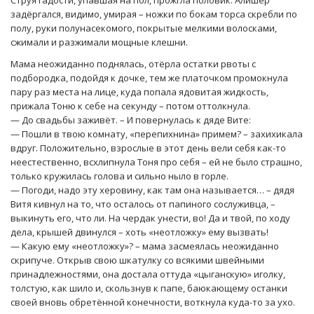
задёргался, видимо, умирая – ножки по бокам торса скребли по
полу, руки полунасекомого, покрытые мелкими волосками,
сжимали и разжимали мощные клешни.
Мама неожиданно поднялась, отёрла остатки рвоты с
подбородка, подойдя к дочке, тем же платочком промокнула
пару раз места на лице, куда попала ядовитая жидкость,
прижала Тоню к себе на секунду – потом оттолкнула.
— До свадьбы заживёт. – И повернулась к дяде Вите:
— Пошли в твою комнату, «перепихнина» примем? – захихикала
вдруг. Положительно, взрослые в этот день вели себя как-то
неестественно, всхлипнула Тоня про себя – ей не было страшно,
только кружилась голова и сильно ныло в горле.
— Погоди, надо эту херовину, как там она называется… – дядя
Витя кивнул на то, что осталось от папиного сослуживца, –
выкинуть его, что ли. На чердак унести, во! Да и твой, по ходу
дела, крышей двинулся – хоть «неотложку» ему вызвать!
— Какую ему «неотложку»? – мама засмеялась неожиданно
скрипуче. Открыв свою шкатулку со всякими швейными
принадлежностями, она достала оттуда «цыганскую» иголку,
толстую, как шило и, скользнув к папе, баюкающему останки
своей вновь обретённой конечности, воткнула куда-то за ухо.