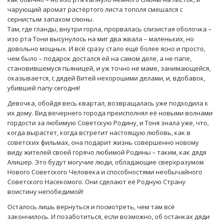
чарующий аромат растёртого листа тополя смешался с
сернистым запахом слюны.
Там, где гланды, внутри горла, прорвалась слизистая оболочка –
изо рта Тони высунулось на миг два жвала – маленьких, но
довольно мощных. И всё сразу стало ещё более ясно и просто,
чем было – подарок достался ей на самом деле, а не папе,
становившемуся пьяницей, и уж точно не маме, занимающейся,
оказывается, с дядей Витей нехорошими делами, и, вдобавок,
убившей папу сегодня!
Девочка, обойдя весь квартал, возвращалась уже подходила к
их дому. Вид вечернего города преисполнял её новыми волнами
гордости за любимую Советскую Родину, и Тоня знала уже, что,
когда вырастет, когда встретит настоящую любовь, как в
советских фильмах, она подарит жизнь совершенно новому
виду жителей своей горячо любимой Родины – таким, как дядя
Алишер. Это будут могучие люди, обладающие сверхразумом
Нового Советского Человека и способностями необычайного
Советского Насекомого. Они сделают её Родную Страну
воистину непобедимой!
Осталось лишь вернуться и посмотреть, чем там всё
закончилось. И позаботиться, если возможно, об останках дяди