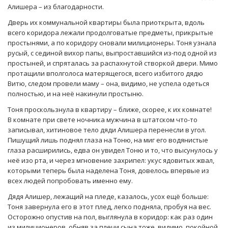
Алишера – из благодарности.
Дверь их коммунальной квартиры была приоткрыта, вдоль
всего коридора лежали продолговатые предметы, прикрытые
простынями, а по коридору сновали милиционеры. Тоня узнала
русый, с сединой вихор папы, выпроставшийся из-под одной из
простыней, и спряталась за распахнутой створкой двери. Мимо
протащили вполголоса матерящегося, всего избитого дядю
Витю, следом провели маму – она, видимо, не успела одеться
полностью, и на неё накинули простыню.
Тоня проскользнула в квартиру – ближе, скорее, к их комнате!
В комнате при свете ночника мужчина в штатском что-то
записывал, хитиновое тело дяди Алишера перенесли в угол.
Пишущий лишь поднял глаза на Тоню, на миг его водянистые
глаза расширились, едва он увидел Тоню и то, что высунулось у
неё изо рта, и через мгновение захрипел: укус ядовитых жвал,
которыми теперь была наделена Тоня, довелось впервые из
всех людей попробовать именно ему.
Дядя Алишер, лежащий на пледе, казалось, усох ещё больше:
Тоня завернула его в этот плед, легко подняла, пробуя на вес.
Осторожно опустив на пол, выглянула в коридор: как раз один
из милиционеров, обняв за плечи сына тоже, видимо, покойной