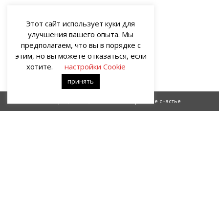
Этот сайт использует куки для
улучшения вашего опыта. Мы
предполагаем, что вы в порядке с
этим, но вы можете отказаться, если
хотите.
настройки Cookie
принять
Золотые люстры (часть 1)
Еврейское счаcтье
О НАС
Портал о современных культуре и искусстве «гУрУ». Все права
защищены законом. Рукописи не рецензируются и не
возвращаются. Рецензирование рукописей возможно при
договорённости с руководством проекта.
Все права на статьи и публикации, иллюстрации, материалы
иного рода и художественное оформление сайта принадлежат