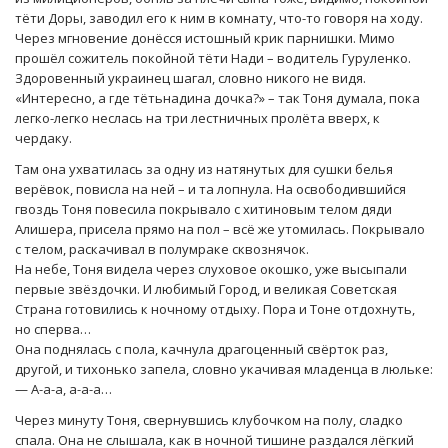
тёти Доры, заводил его к ним в комнату, что-то говоря на ходу.
Через мгновение донёсся истошный крик парнишки. Мимо
прошёл сожитель покойной тёти Нади – водитель Гуруленко.
Здоровенный украинец шагал, словно никого не видя.
«Интересно, а где тётьнадина дочка?» – так Тоня думала, пока
легко-легко неслась на три лестничных пролёта вверх, к
чердаку.
Там она ухватилась за одну из натянутых для сушки белья
верёвок, повисла на ней – и та лопнула. На освободившийся
гвоздь Тоня повесила покрывало с хитиновым телом дяди
Алишера, присела прямо на пол – всё же утомилась. Покрывало
с телом, раскачивал в полумраке сквознячок.
На небе, Тоня видела через слуховое окошко, уже высыпали
первые звёздочки. И любимый Город, и великая Советская
Страна готовились к ночному отдыху. Пора и Тоне отдохнуть,
но сперва…
Она поднялась с пола, качнула драгоценный свёрток раз,
другой, и тихонько запела, словно укачивая младенца в люльке:
— А-а-а, а-а-а…
Через минуту Тоня, свернувшись клубочком на полу, сладко
спала. Она не слышала, как в ночной тишине раздался лёгкий