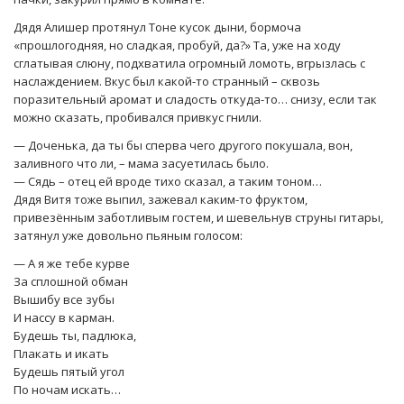
Дядя Алишер протянул Тоне кусок дыни, бормоча
«прошлогодняя, но сладкая, пробуй, да?» Та, уже на ходу
сглатывая слюну, подхватила огромный ломоть, вгрызлась с
наслаждением. Вкус был какой-то странный – сквозь
поразительный аромат и сладость откуда-то… снизу, если так
можно сказать, пробивался привкус гнили.
— Доченька, да ты бы сперва чего другого покушала, вон,
заливного что ли, – мама засуетилась было.
— Сядь – отец ей вроде тихо сказал, а таким тоном…
Дядя Витя тоже выпил, зажевал каким-то фруктом,
привезённым заботливым гостем, и шевельнув струны гитары,
затянул уже довольно пьяным голосом:
— А я же тебе курве
За сплошной обман
Вышибу все зубы
И нассу в карман.
Будешь ты, падлюка,
Плакать и икать
Будешь пятый угол
По ночам искать…