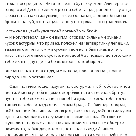
стола, посередине: – Витя, не лезь в бутылку, меня Алишер спас,
говорю же! Десять километров на себе тащил, раненого – у отца
слёзы на глазах выступили, – я без сознания, а он мог бы меня
бросить на хуй, а он тащил… я ногу потерял… – отец заплакал.
Гость снова улыбнулся своей поганой улыбкой:
— И ногу потерял, да – он выпил, оторвал сильными руками
кусок бастурмы, что привёз, положил на четвертинку лепёшки,
зажевал с аппетитом, – вкусный твой нога была, как вот это
мясо… нет, это мясо вкуснее, молодое! Я за неделю до того, как к
тебе ехать, двух детей безнадзорных подбирал…
Внезапно накатила от дяди Алишера, пока он жевал, волна
смрада, Тоню затошнило.
— Один на плов пошёл, другой на бастурма, чтоб тебе гостинец
везти. А меня у тебя в доме оскорбляют, а я к тебе как брату…
пусть я тебе должен, а не ты мне! Ты думал, я когда тебя тогда
тащил на себе, откуда я силы-милы брал, а? – Алишер говорил,
всё больше и больше разевая рот, так что недожёванные куски
еды вываливались с тягучими потоками слюны… Потоки те
сгущались, тянулись – все, находившиеся в комнате обмерли
почему-то, наблюдая, как рот, нет – пасть дяди Алишера
увеличивается в размерах, на пол сыплются жёлтые зубы, изо