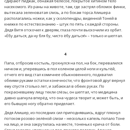
сдирают пиджак, обнажая белёсое, покрытое хитином тело
насекомого. Из раны на животе, там, где застрял обломок финки,
вытекала зеленоватая слизь, а по бокам торса Алишера
располагались ножки, как у сколопендры, виденной Тоней в
книжке по естествознанию – штук по пять с каждой стороны.
Дядя Витя отскочил к дверям, глаза почти выскочили из орбит.
«Ёбу даться, да ну бля бу, чисто ёбу даться!» – только и шептал.
4
Папа, отбросив костыль, грохнулся на пол, на бок, перевалился
ничком и, уперевшись в пол коленом целой ноги и культёй,
отчего его вид стал комичнее обыкновенного, подхватил
обеими руками остатки конечности, что фронтовой друг вернул
ему спустя столько лет, и забаюкал в обеих руках. По
покрасневшему лицу текли слёзы, он шептал, что медицина
давно шагнула вперёд, что она чудеса творит и, может быть, и
его бывшую ногу обратно приделает.
Дядя Алишер, из последних сил приподнявшись, вдруг плюнул
потоком розово-зелёной слизи – несколько капель попало Тоне
на лицо, и она закрутилась на месте, тоненько крича от боли.
Струя гадости, упавшая на пол, прожгла половик. Алишер