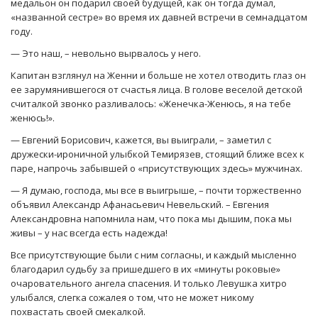
медальон он подарил своей будущей, как он тогда думал,
«названной сестре» во время их давней встречи в семнадцатом
году.
— Это наш, – невольно вырвалось у него.
Капитан взглянул на Женни и больше не хотел отводить глаз он
ее зарумянившегося от счастья лица. В голове веселой детской
считалкой звонко разливалось: «Женечка-Женюсь, я на тебе
женюсь!».
— Евгений Борисович, кажется, вы выиграли, – заметил с
дружески-ироничной улыбкой Темирязев, стоящий ближе всех к
паре, напрочь забывшей о «присутствующих здесь» мужчинах.
— Я думаю, господа, мы все в выигрыше, – почти торжественно
объявил Александр Афанасьевич Невельский. – Евгения
Александровна напомнила нам, что пока мы дышим, пока мы
живы – у нас всегда есть надежда!
Все присутствующие были с ним согласны, и каждый мысленно
благодарил судьбу за пришедшего в их «минуты роковые»
очаровательного ангела спасения. И только Левушка хитро
улыбался, слегка сожалея о том, что не может никому
похвастать своей смекалкой.