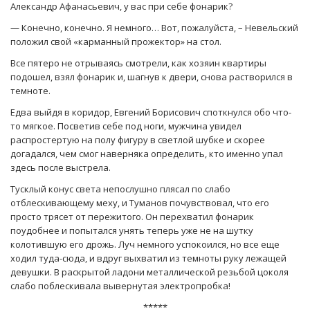
Александр Афанасьевич, у вас при себе фонарик?
— Конечно, конечно. Я немного… Вот, пожалуйста, – Невельский
положил свой «карманный прожектор» на стол.
Все пятеро не отрываясь смотрели, как хозяин квартиры
подошел, взял фонарик и, шагнув к двери, снова растворился в
темноте.
Едва выйдя в коридор, Евгений Борисович споткнулся обо что-
то мягкое. Посветив себе под ноги, мужчина увидел
распростертую на полу фигуру в светлой шубке и скорее
догадался, чем смог наверняка определить, кто именно упал
здесь после выстрела.
Тусклый конус света непослушно плясал по слабо
отблескивающему меху, и Туманов почувствовал, что его
просто трясет от пережитого. Он перехватил фонарик
поудобнее и попытался унять теперь уже не на шутку
колотившую его дрожь. Луч немного успокоился, но все еще
ходил туда-сюда, и вдруг выхватил из темноты руку лежащей
девушки. В раскрытой ладони металлической резьбой цоколя
слабо поблескивала вывернутая электропробка!
*****