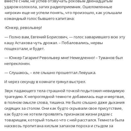
вместе с ним, не успев отзвучать роковым двенадцатым
ударом колокола, затих радиоприемник. Ошеломленные
«игроки» еще не успели понять, что произошло, как услышали
командный голос бывшего капитана:
-Юнкер, револьвер!
— Полно вам, Евгений Борисович, — голос заварившего всю эту
кашу Астахова чуть дрожал. – Побаловались, нервы
пощекотали, и будет.
— Юнкер Гагарин! Револьвер мне! Немедленно! – Туманов был
непреклонен.
— Слушаюсь, – еле слышно прошептал Левушка.
И через секунду в комнате грянул выстрел.
Звук падающего тела страшной точкой подытожил невидимую
трагедию. К непроглядной темноте добавилась еще и мертвая,
в полном смысле слова, тишина. Не было слышно даже дыхания
сидящих за столом. Они как будто скрывали свое присутствие,
как будто не хотели проявлять признаков жизни рядом с
товарищем, который только что с ней расстался. Темнота была
насквозь пропитана кислым запахом пороха и стыдом за