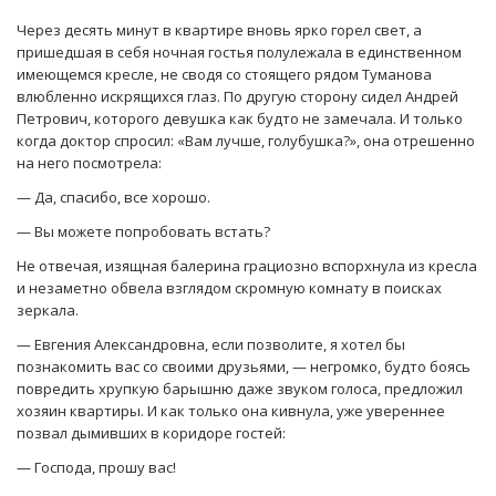
Через десять минут в квартире вновь ярко горел свет, а
пришедшая в себя ночная гостья полулежала в единственном
имеющемся кресле, не сводя со стоящего рядом Туманова
влюбленно искрящихся глаз. По другую сторону сидел Андрей
Петрович, которого девушка как будто не замечала. И только
когда доктор спросил: «Вам лучше, голубушка?», она отрешенно
на него посмотрела:
— Да, спасибо, все хорошо.
— Вы можете попробовать встать?
Не отвечая, изящная балерина грациозно вспорхнула из кресла
и незаметно обвела взглядом скромную комнату в поисках
зеркала.
— Евгения Александровна, если позволите, я хотел бы
познакомить вас со своими друзьями, — негромко, будто боясь
повредить хрупкую барышню даже звуком голоса, предложил
хозяин квартиры. И как только она кивнула, уже увереннее
позвал дымивших в коридоре гостей:
— Господа, прошу вас!