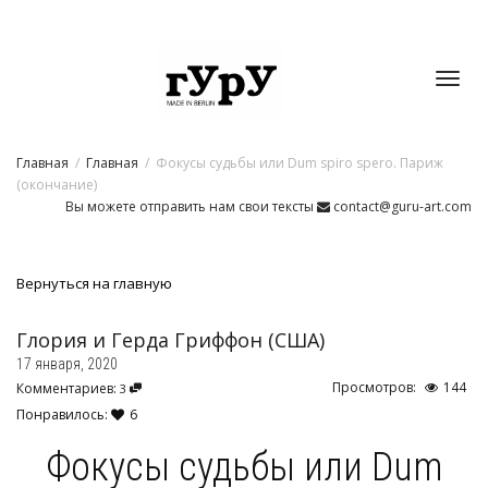
Toggl
Главная
Главная
Фокусы судьбы или Dum spiro spero. Париж
navig
(окончание)
Вы можете отправить нам свои тексты
contact@guru-art.com
Вернуться на главную
Глория и Герда Гриффон (США)
17 января, 2020
Просмотров:
144
Комментариев:
3
Понравилось:
6
Фокусы судьбы или Dum