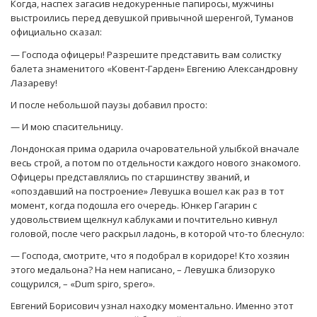
Когда, наспех загасив недокуренные папиросы, мужчины
выстроились перед девушкой привычной шеренгой, Туманов
официально сказал:
— Господа офицеры! Разрешите представить вам солистку
балета знаменитого «Ковент-Гарден» Евгению Александровну
Лазареву!
И после небольшой паузы добавил просто:
— И мою спасительницу.
Лондонская прима одарила очаровательной улыбкой вначале
весь строй, а потом по отдельности каждого нового знакомого.
Офицеры представлялись по старшинству званий, и
«опоздавший на построение» Левушка вошел как раз в тот
момент, когда подошла его очередь. Юнкер Гагарин с
удовольствием щелкнул каблуками и почтительно кивнул
головой, после чего раскрыл ладонь, в которой что-то блеснуло:
— Господа, смотрите, что я подобрал в коридоре! Кто хозяин
этого медальона? На нем написано, – Левушка близоруко
сощурился, – «Dum spiro, spero».
Евгений Борисович узнал находку моментально. Именно этот