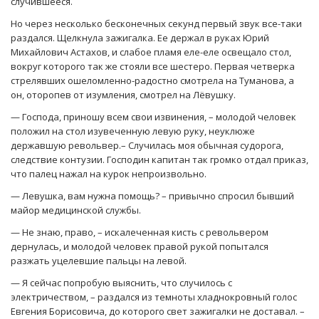
случившееся.
Но через несколько бесконечных секунд первый звук все-таки
раздался. Щелкнула зажигалка. Ее держал в руках Юрий
Михайлович Астахов, и слабое пламя еле-еле освещало стол,
вокруг которого так же стояли все шестеро. Первая четверка
стрелявших ошеломленно-радостно смотрела на Туманова, а
он, оторопев от изумления, смотрел на Лёвушку.
— Господа, приношу всем свои извинения, – молодой человек
положил на стол изувеченную левую руку, неуклюже
державшую револьвер.– Случилась моя обычная судорога,
следствие контузии. Господин капитан так громко отдал приказ,
что палец нажал на курок непроизвольно.
— Левушка, вам нужна помощь? – привычно спросил бывший
майор медицинской службы.
— Не знаю, право, – искалеченная кисть с револьвером
дернулась, и молодой человек правой рукой попытался
разжать уцелевшие пальцы на левой.
— Я сейчас попробую выяснить, что случилось с
электричеством, – раздался из темноты хладнокровный голос
Евгения Борисовича, до которого свет зажигалки не доставал. –