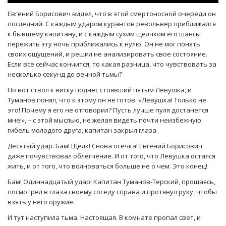
Евгений Борисович видел, что в этой смертоносной очереди он
последний. С каждым ударом курантов револьвер приближался
к бывшему капитану, и с каждым сухим щелчком его шансы
пережить эту ночь приближались к нулю. Он не мог понять
своих ощущений, и решил не анализировать свое состояние.
Если все сейчас кончится, то какая разница, что чувствовать за
несколько секунд до вечной тьмы?
Но вот ствол к виску поднес стоявший пятым Лёвушка, и
Туманов понял, что к этому он не готов. «Левушка! Только не
это! Почему я его не отговорил? Пусть лучше пуля достанется
мне!», – с этой мыслью, не желая видеть почти неизбежную
гибель молодого друга, капитан закрыл глаза.
Десятый удар. Бам! Щелк! Снова осечка! Евгений Борисович
даже почувствовал облегчение. И от того, что Лёвушка остался
жить, и от того, что волноваться больше не о чем. Это конец!
Бам! Одиннадцатый удар! Капитан Туманов-Терский, прощаясь,
посмотрел в глаза своему соседу справа и протянул руку, чтобы
взять у него оружие.
И тут наступила тьма. Настоящая. В комнате пропал свет, и