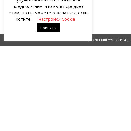
предполагаем, что вы в порядке с
этим, но вы можете отказаться, если
хотите.
настройки Cookie
принять
Коктейль
Почему немецкий муж. Алина (часть 15)
О НАС
Портал о современных культуре и искусстве «гУрУ». Все права
защищены законом. Рукописи не рецензируются и не
возвращаются. Рецензирование рукописей возможно при
договорённости с руководством проекта.
Все права на статьи и публикации, иллюстрации, материалы
иного рода и художественное оформление сайта принадлежат
редакции портала «гУрУ». Ответственность за содержание
материалов несут авторы – блогеры.
Ответственность за содержание рекламы несёт