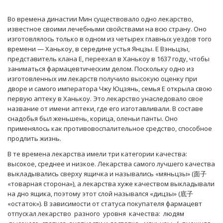
Во времена династии Мин существовало одно лекарство,
известное своими лечебными свойствами на всю страну. Оно
изготовлялось только в одном из четырех главных уездов того
времени — Ханькоу, в середине устья Янцзы. Е Вэньцзы,
представитель клана Е, переехал в Ханькоу в 1637 году, чтобы
заниматься фармацевтическим делом. Поскольку одно из
изготовленных им лекарств получило высокую оценку при
дворе и самого императора Чжу Юцзянь, семья Е открыла свою
первую аптеку в Ханькоу. Это лекарство унаследовало свое
название от имени аптеки, где его изготавливали. В составе
снадобья был женьшень, корица, оленьи панты. Оно
применялось как противовоспалительное средство, способное
продлить жизнь.
В те времена лекарства имели три категории качества:
высокое, среднее и низкое. Лекарства самого лучшего качества
выкладывались сверху ящичка и назывались «мяньцзы» (面子
«товарная сторона»), а лекарства хуже качеством выкладывали
на дно ящика, поэтому этот слой назывался «дицзы» (底子
«остаток»). В зависимости от статуса покупателя фармацевт
отпускал лекарство разного уровня качества: людям