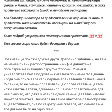
понимать китайцев, узнаете необычные, а порой шокирующие
факты о Китае, научитесь понимать красоту по-китайски и даже
правильно заказывать блюда в китайском ресторане.
Мы благодарим автора за предоставленные отрывки из книги и
предлагаем нашим читателям взглянуть на Китай широко
раскрытыми глазами.
Более подробную рецензию на книгу можно прочитать
ТУТ
и
ТУТ
Уже совсем скоро книга будет доступна в Европе.
***
Все китайцы похожи друг на друга. Довольно забавный, но тем
не менее очень распространенный миф. А давайте-ка
посмотрим на ситуацию с другой стороны. У меня в
университете была подруга — китаянка по имени Лю Цзюань.
Когда она описывала свои первые впечатления от посещения
Украины, то ее очень поразили лица с более светлым цветом
кожи, цветные глаза, длинный нос. Самое поразительное для
нее было то, что даже у членов одной семьи цвет глаз и волос
может отличаться. Несмотря на такое цветовое разнообразие
в цветотипажах, она по секрету мне сказала, что сначала мы
все для нее были на одно лицо.