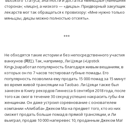
высокого статуса, знатности и достатка «мяньцзы» («внешняя
сторона»; «лицо»), а низкого — «дицзы». Придворный закупщик
лекарств мог так обращаться к провизору: «Мне нужно только
мяньцзы, дицзы можно полностью отсеять».
***
Не обходятся такие истории и без непосредственного участия
ванхунов (网红). Так, например, Ли Цзяци («Lipstick
King»,)заработал популярность благодаря живым вещаниям, в
которых он по 7 часов тестировал губные помады. Его
популярность позволила ему продать 15 000 помад за 15 минут
во время живой трансляции на Taobao. Ли Цзяци также был
занесен в Книгу рекордов Гиннесса 6 сентября 2018 года, после
того как смог в течение 30 секунд успешно накрасить губы 4-м
женщинам. Он даже устроил соревнование с основателем
компании «Алибаба» Джеком Ма на предмет того, кто из них
сможет продать больше помад в прямой трансляции, и Ли
выиграл, продав 10 000 наперевес 10, проданным Джеком Ма!