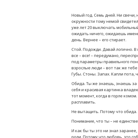
Новый год. Семь дней. Ни свечи,
окружности тому немой свидетель
уже лет 20 выключать мобильный
ожидать ничего, ожидаешь именно
день. Вернее – его стирает.
Стой. Подожди. Давай логично. В
все – все! – передумано, перес
под параметры правильного пони
взрослые люди – вот так же тебе 
Губы. Стоны. Запах. Капли пота, 
Обида. Ты же знаешь, знаешь за 
себя и красивая картинка владею
тот момент, когда в горле комом.
расплавить.
Не вытащить. Потому что обида. 
Понимание, что ты – не единствен
И как бы ты это ни знал заранее
роли. Потому что любовь, это соб