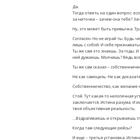
Да.
Тогда ответь на один вопрос: есл
за ниточки – зачем она тебе? За
Ну, это может быть привычка. Тр
Согласен. Но не играй ты. Будь 
лишь с собой. И себе признаваться
Ты же сам это знаешь. За годы. И
ней думаешь. Молчишь? Ведь все,
Ты же сам сказал – собственниче
Не как самоцель. Не как доказат
Собственничество, как желание не
Стой. Тут какая-то нелогичная ус
заключается. Истина разума. И и
твоя объективная реальность.
…Вздрагиваешь и открываешь гла
Когда там следующие рейсы?
И еще – третья установка. Истин