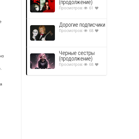
(продолжение)
Просмотров:
61
е
Дорогие подписчики
Просмотров:
68
Черные сестры
но
(продолжение)
Просмотров:
68
.
ля