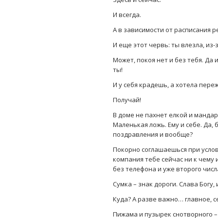
И всегда.
А в зависимости от расписания р
И еще этот червь: ты влезла, из-з
Может, покоя нет и без тебя. Да 
ты!
И у себя крадешь, а хотела пере
Получай!
В доме не пахнет елкой и мандар
Маленькая ложь. Ему и себе. Да, 
поздравления и вообще?
Покорно соглашаешься при услов
компания тебе сейчас ни к чему
без телефона и уже второго числ
Сумка – знак дороги. Слава Богу,
Куда? А разве важно… главное, с
Пижама и пузырек снотворного –