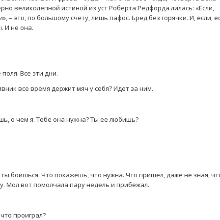
рно великолепной истиной из уст Роберта Редфорда лилась: «Если,
, – это, по большому счету, лишь пафос. Бред без горячки. И, если, е
. И не она.
 поля. Все эти дни.
ивник все время держит мяч у себя? Идет за ним.
шь, о чем я. Тебе она нужна? Ты ее любишь?
о ты боишься. Что покажешь, что нужна. Что пришел, даже не зная, чт
ну. Мол вот помолчала пару недель и прибежал.
 что проиграл?