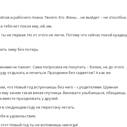
ейсов и рабочего плана. Твоего. Его. Жены… не выйдет – не способна.
а тебя нет покоя ему, ей, им.
и ты не первая. Но от этого не легче. Потому что сейчас покой краде
жить зиму без потерь.
инами не пахнет. Сама попросила не покупать – болею, не до этого.
буду отдыхать и лечиться. Праздники без гаджетов? А как же
ии, что Новый год встречаешь без него – с родителями. Шумная
 и ему зачем такая вялая спутница. Виновато улыбаешься, обещаешь
а вместе праздновать у друзей.
 и в следующем году не перестану летать.
ебе в удовольствие.
 этот Новый год ты не вспомнишь никогда!