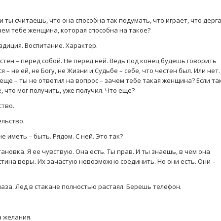
и ты считаешь, что она способна так подумать, что играет, что дерг
чем тебе женщина, которая способна на такое?
адиция. Воспитание. Характер.
честен – перед собой. Не перед ней. Ведь под конец будешь говорить
 – не ей, не Богу, не Жизни и Судьбе – себе, что честен был. Или нет.
 еще – ты не ответил на вопрос – зачем тебе такая женщина? Если та
 что мог получить, уже получил. Что еще?
ство.
ельство.
 иметь – быть. Рядом. С ней. Это так?
тановка. Я ее чувствую. Она есть. Ты прав. И ты знаешь, в чем она
стина веры. Их зачастую невозможно соединить. Но они есть. Они –
за. Лед в стакане полностью растаял. Берешь телефон.
а желания.