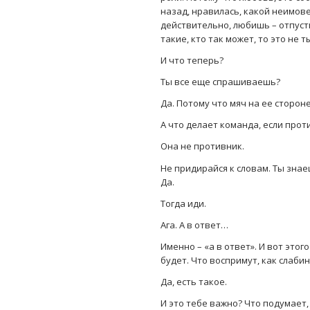
назад, нравилась, какой неимове
действительно, любишь – отпусти»
такие, кто так может, то это не ты
И что теперь?
Ты все еще спрашиваешь?
Да. Потому что мяч на ее стороне
А что делает команда, если прот
Она не противник.
Не придирайся к словам. Ты знае
Да.
Тогда иди.
Ага. А в ответ…
Именно – «а в ответ». И вот этог
будет. Что воспримут, как слаби
Да, есть такое.
И это тебе важно? Что подумает,