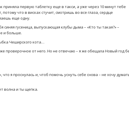
к приняла первую таблетку еще в такси, а уже через 10 минут тебе
, потому что в висках стучит, смотришь во все глаза, сердце
маешь еще одну.
бя синяя гусеница, выпускающая клубы дыма – «Кто ты такая?» –
е и больше.
улыбка Чеширского кота…
же проверочное от него. Но не отвечаю – я же обещала Новый год б
», что я проснулась и, чтоб помочь уснуть себе снова – не хочу думат
ет волна и ты щепка.