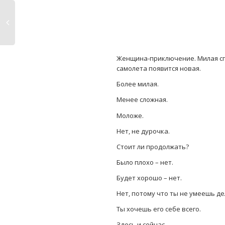
Женщина-приключение. Милая спут
самолета появится новая.
Более милая.
Менее сложная.
Моложе.
Нет, не дурочка.
Стоит ли продолжать?
Было плохо – нет.
Будет хорошо – нет.
Нет, потому что ты не умеешь де
Ты хочешь его себе всего.
Здесь и сейчас.