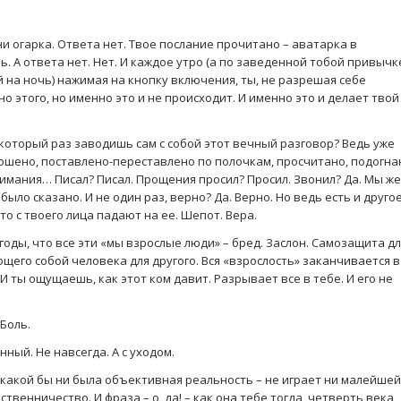
 ни огарка. Ответа нет. Твое послание прочитано – аватарка в
. А ответа нет. Нет. И каждое утро (а по заведенной тобой привычк
 на ночь) нажимая на кнопку включения, ты, не разрешая себе
 этого, но именно это и не происходит. И именно это и делает твой
 который раз заводишь сам с собой этот вечный разговор? Ведь уже
прошено, поставлено-переставлено по полочкам, просчитано, подогна
мания… Писал? Писал. Прощения просил? Просил. Звонил? Да. Мы же
было сказано. И не один раз, верно? Да. Верно. Но ведь есть и другое
что с твоего лица падают на ее. Шепот. Вера.
годы, что все эти «мы взрослые люди» – бред. Заслон. Самозащита д
щего собой человека для другого. Вся «взрослость» заканчивается в
 И ты ощущаешь, как этот ком давит. Разрывает все в тебе. И его не
Боль.
ный. Не навсегда. А с уходом.
, какой бы ни была объективная реальность – не играет ни малейшей
ственничество. И фраза – о, да! – как она тебе тогда, четверть века