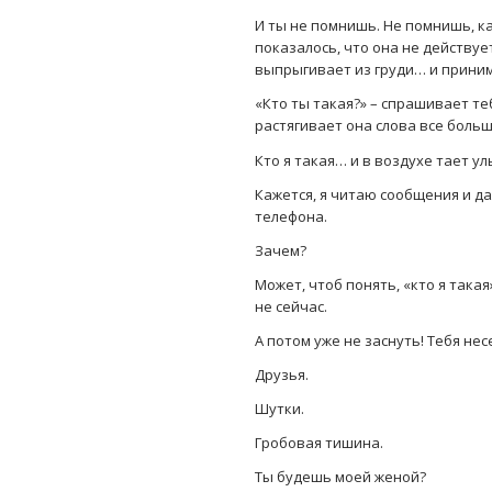
И ты не помнишь. Не помнишь, ка
показалось, что она не действует
выпрыгивает из груди… и прини
«Кто ты такая?» – спрашивает те
растягивает она слова все больш
Кто я такая… и в воздухе тает 
Кажется, я читаю сообщения и да
телефона.
Зачем?
Может, чтоб понять, «кто я такая
не сейчас.
А потом уже не заснуть! Тебя нес
Друзья.
Шутки.
Гробовая тишина.
Ты будешь моей женой?