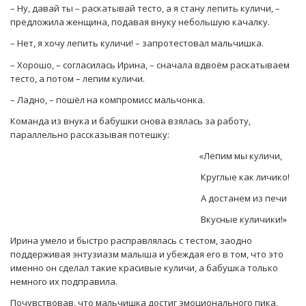
– Ну, давай ты – раскатывай тесто, а я стану лепить куличи, –
предложила женщина, подавая внуку небольшую качалку.
– Нет, я хочу лепить куличи! – запротестовал мальчишка.
– Хорошо, – согласилась Ирина, – сначала вдвоём раскатываем
тесто, а потом – лепим куличи.
– Ладно, – пошёл на компромисс мальчонка.
Команда из внука и бабушки снова взялась за работу,
параллельно рассказывая потешку:
«Лепим мы куличи,
Круглые как личико!
А достанем из печи
Вкусные куличики!»
Ирина умело и быстро расправлялась с тестом, заодно
поддерживая энтузиазм малыша и убеждая его в том, что это
именно он сделал такие красивые куличи, а бабушка только
немного их подправила.
Почувствовав, что мальчишка достиг эмоционального пика,