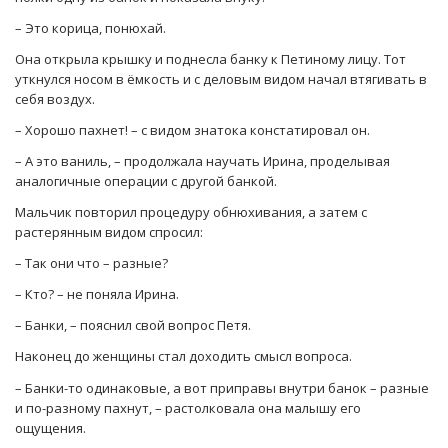
– Это корица, понюхай.
Она открыла крышку и поднесла банку к Петиному лицу. Тот
уткнулся носом в ёмкость и с деловым видом начал втягивать в
себя воздух.
– Хорошо пахнет! – с видом знатока констатировал он.
– А это ваниль, – продолжала научать Ирина, проделывая
аналогичные операции с другой банкой.
Мальчик повторил процедуру обнюхивания, а затем с
растерянным видом спросил:
– Так они что – разные?
– Кто? – не поняла Ирина.
– Банки, – пояснил свой вопрос Петя.
Наконец до женщины стал доходить смысл вопроса.
– Банки-то одинаковые, а вот приправы внутри банок – разные
и по-разному пахнут, – растолковала она малышу его
ощущения.