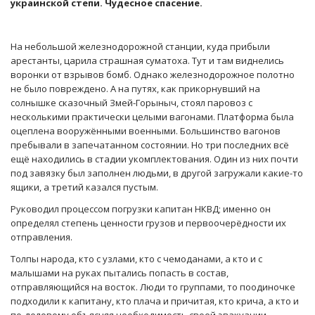
украинской степи. Чудесное спасение.
На небольшой железнодорожной станции, куда прибыли
арестанты, царила страшная суматоха. Тут и там виднелись
воронки от взрывов бомб. Однако железнодорожное полотно
не было повреждено. А на путях, как прикорнувший на
солнышке сказочный Змей-Горыныч, стоял паровоз с
несколькими практически целыми вагонами. Платформа была
оцеплена вооружёнными военными. Большинство вагонов
пребывали в запечатанном состоянии. Но три последних всё
ещё находились в стадии укомплектования. Один из них почти
под завязку был заполнен людьми, в другой загружали какие-то
ящики, а третий казался пустым.
Руководил процессом погрузки капитан НКВД; именно он
определял степень ценности грузов и первоочерёдности их
отправления.
Толпы народа, кто с узлами, кто с чемоданами, а кто и с
малышами на руках пытались попасть в состав,
отправляющийся на восток. Люди то группами, то поодиночке
подходили к капитану, кто плача и причитая, кто крича, а кто и