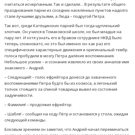
считаться исчерпанным. Так и сделали… В результате общего
празднования парни из соседних населённых пунктов надолго
стали лучшими друзьями, а Люда – подругой Петра.
Так вот, среди Катёщинских парней был тогда щупленький
хлопчик. Он учился в Томаковской школе, но был младше на
пару лет. И хотя узнать его в бравом сотруднике НКВД было
теперь сложновато, но это был именно он: как раз его
специфические характерные движения и оригинальный тембр
голоса пробудили в мозгу Петра далёкие воспоминания.
Небольшое усилие – и сознание извлекло из своих анналов имя
знакомого – Андрей.
– Следующий! – голос ефрейтора донёсся до охваченного
воспоминаниями Петра будто бы из космоса, а легонький
толчок стоящего за спиной товарища вывел из состояния
задумчивости.
– Фамилия! – продолжил ефрейтор.
– Шабля! – сообщил на ходу Пётр и остановился у стола, ожидая
следующей команды.
Боковым зрением он заметил, что Андрей начал переминаться