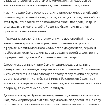
в глазах Андрея он заметил знакомое, хотя и подзабытое
выражение тихого восхищения, смешанного с радостью.
Как ни трудно было осознавать, что впереди очередной, ещё
более изнурительный этап, что он, в конце концов, сам выбрал
этот путь, отказался от возможности ехать поездом, Пётр не
стал скулить и жалеть себя. Решение было принято, и он
приступил к его выполнению.
– Граждане заключённые, в колонну по два стройся! – после
завершения группировки, раздачи провианта и срочного
оформления минимального количества документов, сержант
госбезопасности Ароськин давал вводную своей существенно
поредевшей группе. – Ускоренным шагом… марш!
Слово «ускоренным» явно было лишним, ведь выполнить
данную часть команды люди не могли в принципе. Это понимал
и сам сержант. Но если благодаря этому слову группа придёт к
месту назначения хотя бы на 5 минут быстрее, он будет, как
истукан, повторять и повторять его: ведь если немцы прорвали
оборону, то счёт сейчас идёт на минуты.
Двинулись в путь. Ароськин внутренне подстегнул себя, ускорил
шаг, своим примером пытаясь вдохновить подопечных. На ходу
он закрыл глаза и перед мысленным взором тут же проступили