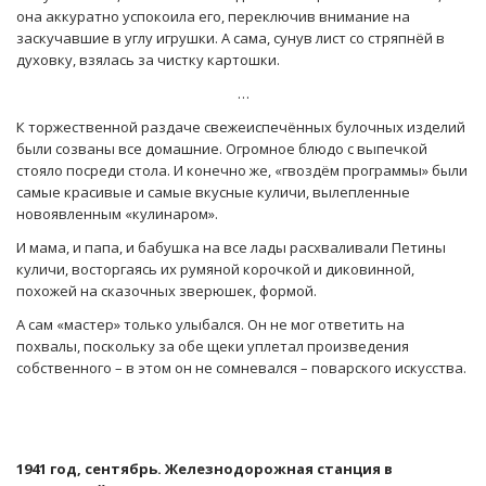
она аккуратно успокоила его, переключив внимание на
заскучавшие в углу игрушки. А сама, сунув лист со стряпнёй в
духовку, взялась за чистку картошки.
…
К торжественной раздаче свежеиспечённых булочных изделий
были созваны все домашние. Огромное блюдо с выпечкой
стояло посреди стола. И конечно же, «гвоздём программы» были
самые красивые и самые вкусные куличи, вылепленные
новоявленным «кулинаром».
И мама, и папа, и бабушка на все лады расхваливали Петины
куличи, восторгаясь их румяной корочкой и диковинной,
похожей на сказочных зверюшек, формой.
А сам «мастер» только улыбался. Он не мог ответить на
похвалы, поскольку за обе щеки уплетал произведения
собственного – в этом он не сомневался – поварского искусства.
1941 год, сентябрь. Железнодорожная станция в