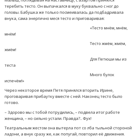
Малыш, поглядывая на наставницу, с азартом принялся
теребить тесто. Он выпачкался в муку буквально с ног до
головы. Бабушка же только посмеивалась да подбадривала
внука, сама энергично меся тесто и приговаривая:
«Тесто мнём, мнём,
мнём!
Тесто жмём, жмём,
жмём!
Для Петюши мы из
теста
Много булок
испечём!»
Через некоторое время Петя принялся вторить Ирине,
проговаривая прибаутку вместе с ней. Наконец тесто было
готово.
– Здорово мы с тобой потрудились, – подвела итог работе
женщина, – но сильно устали. Правда?.. Фух!
Театральным жестом она вытерла пот со лба тыльной стороной
ладони, а внук сразу же, как попугай, повторил её движения.