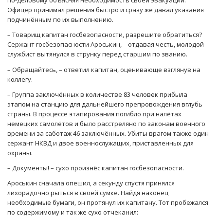
по-деловому объясняя необходимость своей эвакуации.
Офицер принимал решения быстро и сразу же давал указания
подчинённым по их выполнению.
– Товарищ капитан госбезопасности, разрешите обратиться?
Сержант госбезопасности Ароськин, – отдавая честь, молодой
службист вытянулся в струнку перед старшим по званию.
– Обращайтесь, – ответил капитан, оценивающе взглянув на
коллегу.
– Группа заключённых в количестве 83 человек прибыла
этапом на станцию для дальнейшего препровождения вглубь
страны. В процессе этапирования погибло при налётах
немецких самолётов и было расстреляно по законам военного
времени за саботаж 46 заключённых. Убиты врагом также один
сержант НКВД и двое военнослужащих, приставленных для
охраны.
– Документы! – сухо произнёс капитан госбезопасности.
Ароськин сначала опешил, а секунду спустя принялся
лихорадочно рыться в своей сумке. Найдя наконец
необходимые бумаги, он протянул их капитану. Тот пробежался
по содержимому и так же сухо отчеканил: