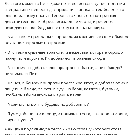
До этого момента Петя даже не подозревал о существовании
специальных веществ для придания запаха, а тем более, что
они по-разному пахнут. Теперь эта часть его восприятия
действительности обрела осязаемые черты, и ребёнок
немедленно пошёл дальше по пути познания мира:
– А что такое приправы? – продолжил мальчишка своё обычное
осыпание взрослых вопросами.
– Это такие сушёные травки или вещества, которые хорошо
пахнут или вкусные. Их добавляют в разные блюда.
– А почему ты добавляешь приправы в банки, а не в блюда? –
не унимался Петя.
– Да нет, в банках приправы просто хранятся, а добавляют их в
пищевые блюда, то есть в еду, – в борщ, котлеты, булочки,
чтобы они были вкуснее и лучше пахли.
– А сейчас ты во что будешь их добавлять?
– Я уже добавила и корицу, и ваниль в тесто, – заверила Ирина,
– чувствуешь?
Женщина пододвинула тесто к краю стола, у которого стоял
внук, и тот, разместив нос поближе к упругому, покрытому