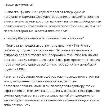
– Ваши документы!
Снова сконфузившись, сержант достал теперь уже из
нагрудного кармана своё удостоверение. Старший по званию
внимательно изучил корочку, взглянул на грязных, ободранных
политических и уголовников, оглянулся по сторонам, не слышат
ли его посторонние, а затем тихо спросил:
– Какие у Вас указания относительно заключённых?
– Приказано продвигаться по направлению к Гуляйполю
любыми доступными средствами. Пытаться организовать
отправку арестантов железнодорожным транспортом на юго-
восток. По ходу следования выполнять распоряжения старших
по званию сотрудников районных, городских или армейских
отделов НКВД.
Капитан госбезопасности ещё раз оценивающе посмотрел на
толпу измученных, израненных зеков, которые,
воспользовавшись моментом, последовали примеру своих
охранников и тоже сели на раскалённую землю. Некоторые не
смогли удержаться и распластались на ней в надежде хоть
таким образом немного восстановить заканчивающиеся силы
либо прикорнуть.