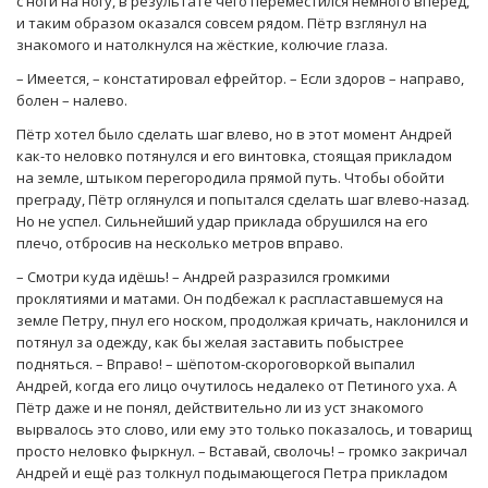
с ноги на ногу, в результате чего переместился немного вперёд,
и таким образом оказался совсем рядом. Пётр взглянул на
знакомого и натолкнулся на жёсткие, колючие глаза.
– Имеется, – констатировал ефрейтор. – Если здоров – направо,
болен – налево.
Пётр хотел было сделать шаг влево, но в этот момент Андрей
как-то неловко потянулся и его винтовка, стоящая прикладом
на земле, штыком перегородила прямой путь. Чтобы обойти
преграду, Пётр оглянулся и попытался сделать шаг влево-назад.
Но не успел. Сильнейший удар приклада обрушился на его
плечо, отбросив на несколько метров вправо.
– Смотри куда идёшь! – Андрей разразился громкими
проклятиями и матами. Он подбежал к распластавшемуся на
земле Петру, пнул его носком, продолжая кричать, наклонился и
потянул за одежду, как бы желая заставить побыстрее
подняться. – Вправо! – шёпотом-скороговоркой выпалил
Андрей, когда его лицо очутилось недалеко от Петиного уха. А
Пётр даже и не понял, действительно ли из уст знакомого
вырвалось это слово, или ему это только показалось, и товарищ
просто неловко фыркнул. – Вставай, сволочь! – громко закричал
Андрей и ещё раз толкнул подымающегося Петра прикладом