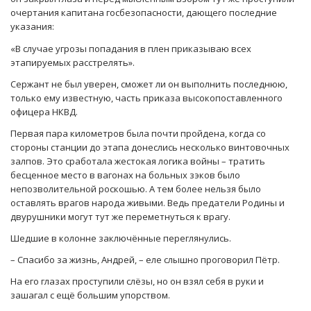
очертания капитана госбезопасности, дающего последние
указания:
«В случае угрозы попадания в плен приказываю всех
этапируемых расстрелять».
Сержант не был уверен, сможет ли он выполнить последнюю,
только ему известную, часть приказа высокопоставленного
офицера НКВД.
Первая пара километров была почти пройдена, когда со
стороны станции до этапа донеслись несколько винтовочных
залпов. Это сработала жестокая логика войны – тратить
бесценное место в вагонах на больных зэков было
непозволительной роскошью. А тем более нельзя было
оставлять врагов народа живыми. Ведь предатели Родины и
двурушники могут тут же переметнуться к врагу.
Шедшие в колонне заключённые переглянулись.
– Спасибо за жизнь, Андрей, – еле слышно проговорил Пётр.
На его глазах проступили слёзы, но он взял себя в руки и
зашагал с ещё большим упорством.