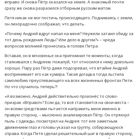
вправо. И снова Пётр оказался на земле. А знакомый почти
сразу же снова разразился отборным русским матом.
Петя никак не мог постичь происходящего. Поднимаясь с земли,
он лихорадочно соображал, что делать.
«Почему Андрей вдруг напал на меня? Неужели затаил обиду за
тот день рождения Люды? Или дело в другом?» – чреда
вопросов молнией пронеслась в голове Петра.
Вставая, он в мгновенье ока припомнил те моменты, когда
сталкивался с Андреем: пожалуй, тот относился к нему довольно
хорошо. Пару раз Пётр даже подозревал, что втайне Андрей
воспринимает его как кумира. Такая догадка тогда льстила
самолюбию преуспевающего на всех жизненных фронтах Пети.
Но что случилось теперь?!
«А возможно, Андрей действительно произнёс то слово-
призрак «Вправо!»? Если да, то всё становится на свои места –
он всеми средствами пытается направить меня именно в
правую сторону, – мысленно анализировал Пётр. Он отряхнул
пыль с одежды, посмотрел на Андрея: тот еле заметным
движением глаз и головы указал на группу, собирающуюся
справа. Когда Петя сделал решительный шаг в правую сторону,