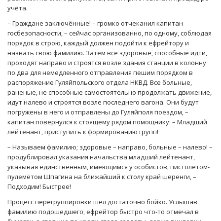
учёта.
– Граждане заключённые! – громко отчеканил капитан
госбезопасности, – сейчас организованно, по одному, соблюдая
порядок в строю, каждый должен подойти к ефрейтору и
назвать свою фамилию. Затем все здоровые, способные идти,
проходят направо и строятся возле здания станции в колонну
по два для немедленного отправления пешим порядком в
распоряжение Гуляйпольского отдела НКВД. Все больные,
раненые, не способные самостоятельно продолжать движение,
идут налево и строятся возле последнего вагона. Они будут
погружены в него и отправлены до Гуляйполя поездом, –
капитан повернулся к стоящему рядом помощнику: – Младший
лейтенант, приступить к формированию групп!
– Называем фамилию; здоровые – направо, больные – налево! –
продублировал указания начальства младший лейтенант,
указывая единственным, имеющимся у особистов, пистолетом-
пулемётом Шпагина на ближайший к столу край шеренги, –
Подходим! Быстрее!
Процесс перегруппировки шёл достаточно бойко. Услышав
фамилию подошедшего, ефрейтор быстро что-то отмечал в