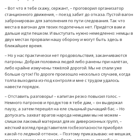
– Вот что я тебе скажу, сержант, – проговорил организатор
станционного движения, – поезд забит до отказа. Пустой вагон
забронирован для заполнения по пути следования. Так что
места в вагонах для твоих подопечных нет. Придётся вам и
дальше идти пешком. И выступать нужно немедленно: немцы в
двух местах прорвали нашу оборону и могут быть здесь в
ближайшее время.
– Но у нас практически нет продовольствия, заканчиваются
патроны. Добрая половина людей либо ранены при налётах,
либо крайне измучены тяжёлой дорогой. Мы не спали уже
больше суток! По дороге произошло несколько случаев, когда
толпа выходила из-под контроля и мне с трудом удалось
навести порядок.
– Отставить разговоры! – капитан резко повысил голос. –
Немного патронов и продуктов я тебе дам, – он выдержал
паузу, а затем перешёл на еле слышный рычащий бас. – Но
допускать захват врагов народа немцами мы не можем –
слишком лакомый материал для их диверсионных групп, –
жёсткий взгляд представителя госбезопасности приобрёл
какой-то ледяной оттенок. – Поэтому приказываю: не мешкая,