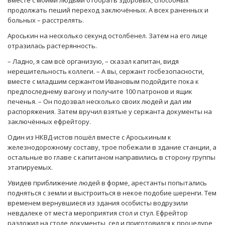
вместе с моими людьми отобрать здоровых, способных
продолжать пеший переход заключённых. А всех раненных и
больных – расстрелять.
Ароськин на несколько секунд остолбенел. Затем на его лице
отразилась растерянность.
– Ладно, я сам всё организую, – сказал капитан, видя
нерешительность коллеги. – А вы, сержант госбезопасности,
вместе с младшим сержантом Ивановым подойдите пока к
предпоследнему вагону и получите 100 патронов и ящик
печенья. – Он подозвал несколько своих людей и дал им
распоряжения. Затем вручил взятые у сержанта документы на
заключённых ефрейтору.
Один из НКВД-истов пошёл вместе с Ароськиным к
железнодорожному составу, трое побежали в здание станции, а
остальные во главе с капитаном направились в сторону группы
этапируемых.
Увидев приближение людей в форме, арестанты попытались
подняться с земли и выстроиться в некое подобие шеренги. Тем
временем вернувшиеся из здания особисты водрузили
невдалеке от места мероприятия стол и стул. Ефрейтор
разложил на столе документы, сел и приготовился к процедуре