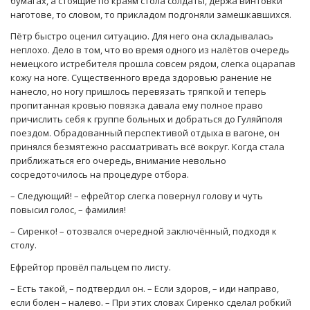
бумагах, а стоящие по краям стола солдаты, держа винтовки
наготове, то словом, то прикладом подгоняли замешкавшихся.
Пётр быстро оценил ситуацию. Для него она складывалась
неплохо. Дело в том, что во время одного из налётов очередь
немецкого истребителя прошла совсем рядом, слегка оцарапав
кожу на ноге. Существенного вреда здоровью ранение не
нанесло, но ногу пришлось перевязать тряпкой и теперь
пропитанная кровью повязка давала ему полное право
причислить себя к группе больных и добраться до Гуляйполя
поездом. Обрадованный перспективой отдыха в вагоне, он
принялся безмятежно рассматривать всё вокруг. Когда стала
приближаться его очередь, внимание невольно
сосредоточилось на процедуре отбора.
– Следующий! – ефрейтор слегка повернул голову и чуть
повысил голос, – фамилия!
– Сиренко! – отозвался очередной заключённый, подходя к
столу.
Ефрейтор провёл пальцем по листу.
– Есть такой, – подтвердил он. – Если здоров, – иди направо,
если болен – налево. – При этих словах Сиренко сделал робкий