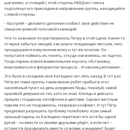
шаг влево, а стоящий с этой стороны НКВД-ист слегка
подтолкнул его прикладом в направлении группы, находящейся
с левой стороны.
– Быстрей! – деловито дополнил особист своё действие не
слишком громкой голосовой командой.
Что-то знакомое почувствовалось Петру в этой сцене. Какие-то
отзвуки забытых эмоций, как шорох опадающих листьев, тихо
прошуршали в измученном мозгу и тут же исчезли. Он
попытался поймать их, понять, откуда они взялись, но тщетно.
Тогда парень взялся внимательнее изучать обстановку,
всматриваться в фигурантов процесса… И наконец вспомнил…
Это было в соседнем селе Катёщино лет пять назад. В тот раз
Пётр во главе группы томаковских ребят прибыл в этот
населённый пункт на день рождения Люды, пожалуй, самой
красивой девушки из тех, кого он знал. Хлопцы и девчата
пришли с подарком, патефоном и цветами. Однако местным
парням это не понравилось. Назревал конфликт. И тут Пётр
предложил разрешить проблему полюбовно: если самый
сильный парень из Катёщино перетянет его хотя бы одной
рукой – он вместе со своими друзьями уйдёт, а если нет –
останется праздновать вместе со всеми, и инцидент будет