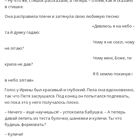
– Ну что же, стишок рассказали, а теперь – споём, как и сказано
в стишке.
Она расправила плечи и затянула свою любимую песню:
«Дивлюсь я на небо –
та й думку гадаю:
Чому я не сокіл, чому
не літаю?
Чому мені, Боже, ти
крила не дав?
Я б землю покинув і
в небо злітав».
Голос у Ирины был красивый и глубокий. Пела она вдохновенно,
так что Петя заслушался. Под конец он попытался подпевать,
но пока это у него получалось плохо.
– Ничего – ещё научишься! – успокоила бабушка. – А теперь
давай лепить из теста булочки, шанежки и куличи. Ты что
будешь формовать?
– Куличи!