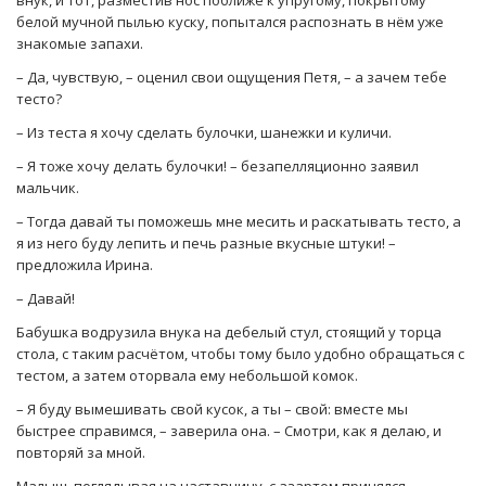
белой мучной пылью куску, попытался распознать в нём уже
знакомые запахи.
– Да, чувствую, – оценил свои ощущения Петя, – а зачем тебе
тесто?
– Из теста я хочу сделать булочки, шанежки и куличи.
– Я тоже хочу делать булочки! – безапелляционно заявил
мальчик.
– Тогда давай ты поможешь мне месить и раскатывать тесто, а
я из него буду лепить и печь разные вкусные штуки! –
предложила Ирина.
– Давай!
Бабушка водрузила внука на дебелый стул, стоящий у торца
стола, с таким расчётом, чтобы тому было удобно обращаться с
тестом, а затем оторвала ему небольшой комок.
– Я буду вымешивать свой кусок, а ты – свой: вместе мы
быстрее справимся, – заверила она. – Смотри, как я делаю, и
повторяй за мной.