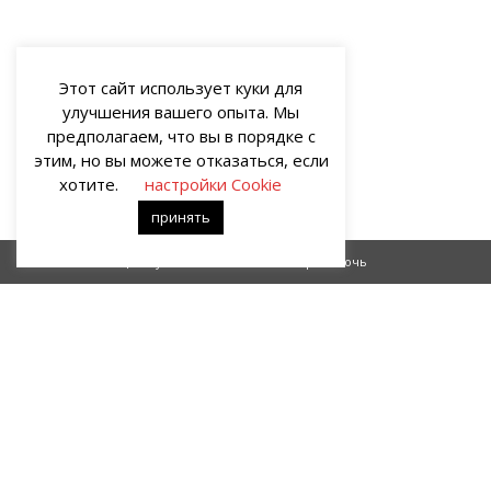
Этот сайт использует куки для
улучшения вашего опыта. Мы
предполагаем, что вы в порядке с
этим, но вы можете отказаться, если
хотите.
настройки Cookie
принять
Настоящий мужчина
Первая ночь
О НАС
Портал о современных культуре и искусстве «гУрУ». Все права
защищены законом. Рукописи не рецензируются и не
возвращаются. Рецензирование рукописей возможно при
договорённости с руководством проекта.