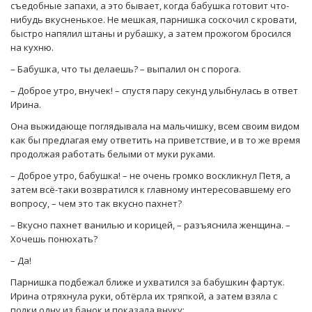
съедобные запахи, а это бывает, когда бабушка готовит что-
нибудь вкусненькое. Не мешкая, парнишка соскочил с кровати,
быстро напялил штаны и рубашку, а затем прожогом бросился
на кухню.
– Бабушка, что ты делаешь? – выпалил он с порога.
– Доброе утро, внучек! – спустя пару секунд улыбнулась в ответ
Ирина.
Она выжидающе поглядывала на мальчишку, всем своим видом
как бы предлагая ему ответить на приветствие, и в то же время
продолжая работать белыми от муки руками.
– Доброе утро, бабушка! – не очень громко воскликнул Петя, а
затем всё-таки возвратился к главному интересовавшему его
вопросу, – чем это так вкусно пахнет?
– Вкусно пахнет ванилью и корицей, – разъяснила женщина. –
Хочешь понюхать?
– Да!
Парнишка подбежал ближе и ухватился за бабушкин фартук.
Ирина отряхнула руки, обтёрла их тряпкой, а затем взяла с
полки одну из банок и показала внуку: