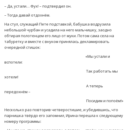
– Да, устали… Фух! – подтвердил он.
– Тогда давай отдохнём.
На стул, служащий Пете подставкой, бабушка водрузила
небольшой чурбан и усадила на него мальчишку, заодно
обтирая полотенцем его лицо от муки. Потом сама села на
табуретку и вместе с внуком принялась декламировать
очередной стишок:
«Мы устали и
вспотели:
Так работать мы
хотели!
А теперь
передохнём –
Посидим и попоём!»
Несколько раз повторив четверостишие, и убедившись, что
парнишка твёрдо его запомнил, Ирина перешла к следующему
номеру программы: